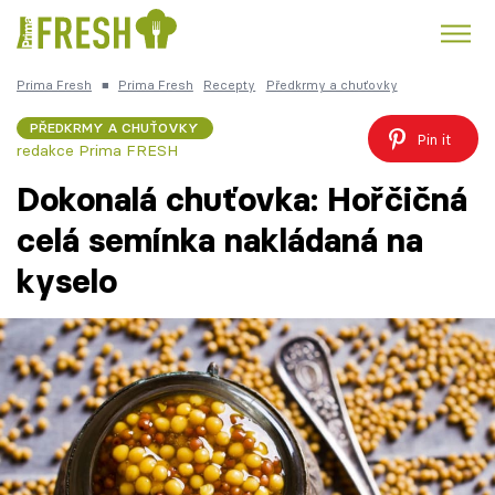
Prima Fresh
■
Prima Fresh
Recepty
Předkrmy a chuťovky
Kuře
Polévky k večeři
Rychlé večeře
Trendy:
PŘEDKRMY A CHUŤOVKY
Pin it
redakce Prima FRESH
Česká kuchyně
Čokoláda
Dokonalá chuťovka: Hořčičná
celá semínka nakládaná na
kyselo
Témata
Recepty
Články
TV Program