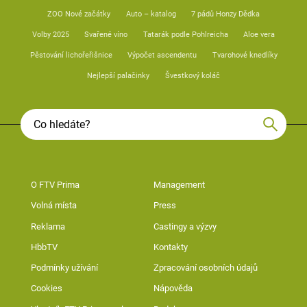
ZOO Nové začátky
Auto – katalog
7 pádů Honzy Dědka
Volby 2025
Svařené víno
Tatarák podle Pohlreicha
Aloe vera
Pěstování lichořeřišnice
Výpočet ascendentu
Tvarohové knedlíky
Nejlepší palačinky
Švestkový koláč
O FTV Prima
Management
Volná místa
Press
Reklama
Castingy a výzvy
HbbTV
Kontakty
Podmínky užívání
Zpracování osobních údajů
Cookies
Nápověda