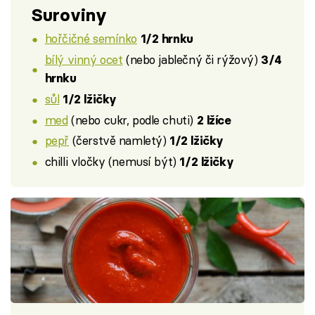
Suroviny
hořčičné semínko
1/2 hrnku
bílý vinný ocet
(nebo jablečný či rýžový)
3/4
hrnku
sůl
1/2 lžičky
med
(nebo cukr, podle chuti)
2 lžíce
pepř
(čerstvě namletý)
1/2 lžičky
chilli vločky (nemusí být)
1/2 lžičky