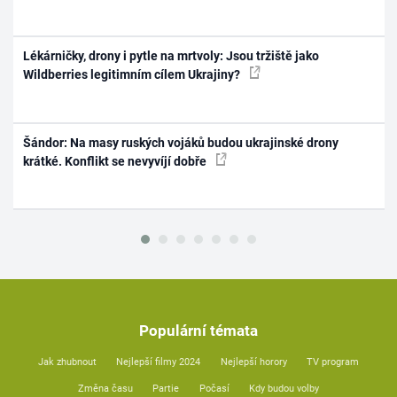
Lékárničky, drony i pytle na mrtvoly: Jsou tržiště jako
Wildberries legitimním cílem Ukrajiny?
Šándor: Na masy ruských vojáků budou ukrajinské drony
krátké. Konflikt se nevyvíjí dobře
Populární témata
Jak zhubnout
Nejlepší filmy 2024
Nejlepší horory
TV program
Změna času
Partie
Počasí
Kdy budou volby