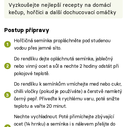
Vyzkoušejte nejlepší recepty na domácí
kečup, hořčici a další dochucovací omáčky
Postup přípravy
Hořčičná semínka propláchněte pod studenou
vodou přes jemné síto.
Do rendlíku dejte opláchnutá semínka, jablečný
nebo vinný ocet a sůl a nechte 2 hodiny odstát při
pokojové teplotě.
Do rendlíku k semínkům vmíchejte med nebo cukr,
chilli vločky (pokud je používáte) a čerstvě namletý
černý pepř. Přiveďte k rychlému varu, poté snižte
teplotu a vařte 20 minut.
Nechte vychladnout. Poté přimíchejte zbývající
ocet (¼ hrnku) a semínka i s nálevem přelijte do