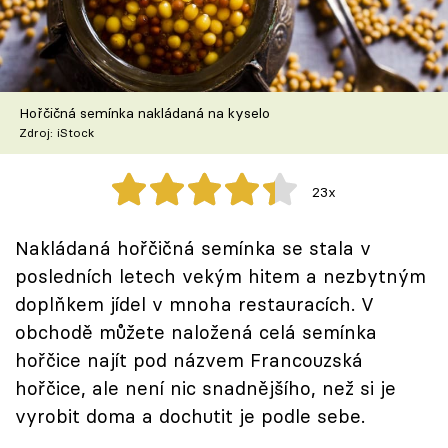
Škola vaření
Recepty z TV
Hořčičná semínka nakládaná na kyselo
Speciál: Cuketa
Zdroj: iStock
Těhotnej kuchař
23x
Sledujte prima+
Nakládaná hořčičná semínka se stala v
posledních letech vekým hitem a nezbytným
Přihlášení
doplňkem jídel v mnoha restauracích. V
obchodě můžete naložená celá semínka
Sledujte nás
hořčice najít pod názvem Francouzská
hořčice, ale není nic snadnějšího, než si je
vyrobit doma a dochutit je podle sebe.