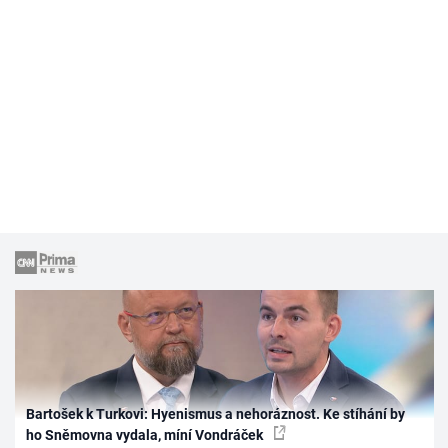
Bartošek k Turkovi: Hyenismus a nehoráznost. Ke stíhání by
ho Sněmovna vydala, míní Vondráček