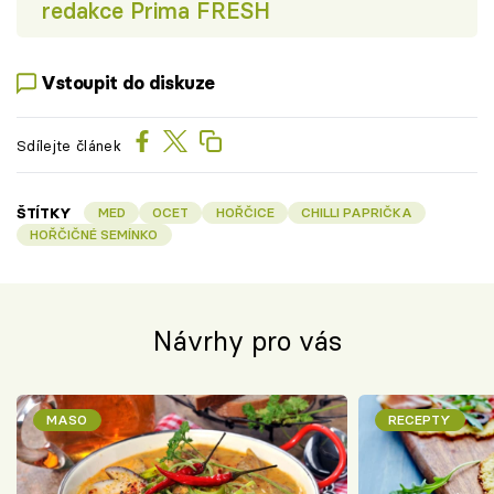
redakce Prima FRESH
Vstoupit do diskuze
Sdílejte článek
ŠTÍTKY
MED
OCET
HOŘČICE
CHILLI PAPRIČKA
HOŘČIČNÉ SEMÍNKO
Návrhy pro vás
MASO
RECEPTY