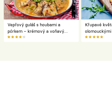
Vepřový guláš s houbami a
Křupavé květ
pórkem – krémový a voňavý
olomouckými 
pokrm z jednoho hrnce
bezlepkový o
českým sýre