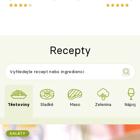
pokrm z jednoho hrnce
bezlepkový o
českým sýre
Recepty
Těstoviny
Sladké
Maso
Zelenina
Nápoje
SALÁTY