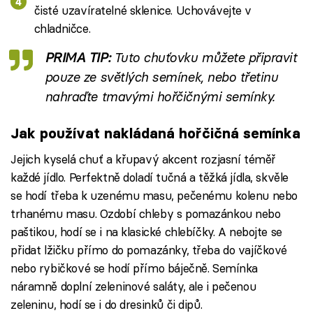
čisté uzavíratelné sklenice. Uchovávejte v
chladničce.
PRIMA TIP:
Tuto chuťovku můžete připravit
pouze ze světlých semínek, nebo třetinu
nahraďte tmavými hořčičnými semínky.
Jak používat nakládaná hořčičná semínka
Jejich kyselá chuť a křupavý akcent rozjasní téměř
každé jídlo. Perfektně doladí tučná a těžká jídla, skvěle
se hodí třeba k uzenému masu, pečenému kolenu nebo
trhanému masu. Ozdobí chleby s pomazánkou nebo
paštikou, hodí se i na klasické chlebíčky. A nebojte se
přidat lžičku přímo do pomazánky, třeba do vajíčkové
nebo rybičkové se hodí přímo báječně. Semínka
náramně doplní zeleninové saláty, ale i pečenou
zeleninu, hodí se i do dresinků či dipů.