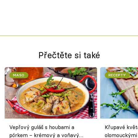
Přečtěte si také
MASO
RECEPTY
Vepřový guláš s houbami a
Křupavé květ
pórkem – krémový a voňavý
olomouckými 