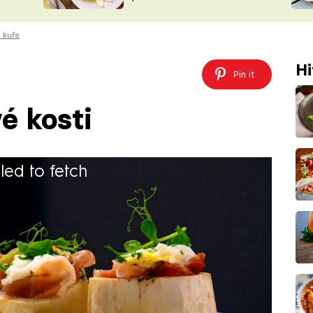
ŠÉFREDAK
VYCHYTÁVKY
 kuře
SOUTĚŽ FR
NA NÁKUPECH
ČASOPIS
Hi
Pin it
é kosti
iled to fetch
30 minut