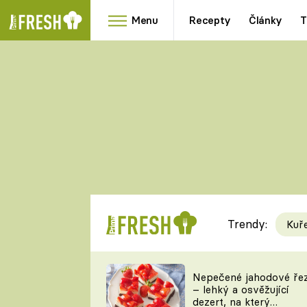
Menu
Recepty
Články
T
Oblíbené
Přílohy
recepty
HRANOLKY
HOUBY
KNEDLÍKY
DÝNĚ
KAŠE
RYCHLOVKY
Trendy:
Kuř
Populární
Videorecept
Nepečené jahodové ře
– lehký a osvěžující
kuchaři
dezert, na který
TEĎ VAŘÍ ŠÉF!