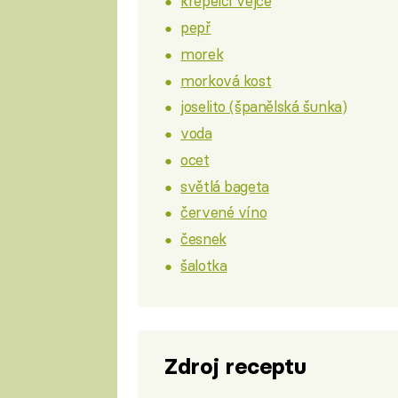
křepelčí vejce
pepř
morek
morková kost
joselito (španělská šunka)
voda
ocet
světlá bageta
červené víno
česnek
šalotka
Zdroj receptu