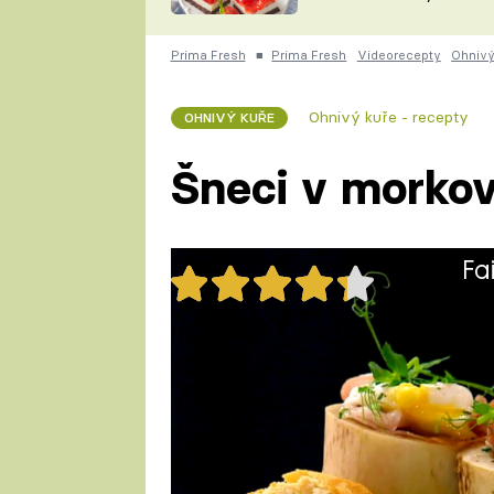
nepotřebujete troubu
ZDENĚK
ČESKO NA TALÍŘI
POHLREICH
Prima Fresh
■
Prima Fresh
Videorecepty
Ohnivý
KAROLÍNA,
JAROSLAV SAPÍK
DOMÁCÍ
Ohnivý kuře - recepty
OHNIVÝ KUŘE
KUCHAŘKA
KAROLÍNA
KAMBERSKÁ
Šneci v morkov
Fa
31x
1 porce