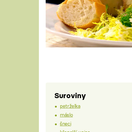
Suroviny
petrželka
máslo
šneci