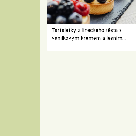
Tartaletky z lineckého těsta s
vanilkovým krémem a lesním
ovocem podle Bread Society