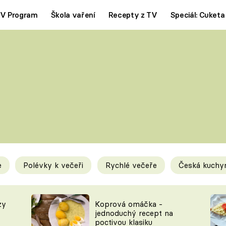
V Program
Škola vaření
Recepty z TV
Speciál: Cuketa
Polévky
Saláty
ČESKÁ KLASIKA
TĚSTOVIN
SILNÉ VÝVARY
SLADKÉ
KRÉMOVÉ
BEZMASÁ J
e
Polévky k večeři
Rychlé večeře
Česká kuchy
y
Tipy a triky
Novink
zy
Koprová omáčka -
jednoduchý recept na
poctivou klasiku
KAM ZA JÍDLEM
BLOG