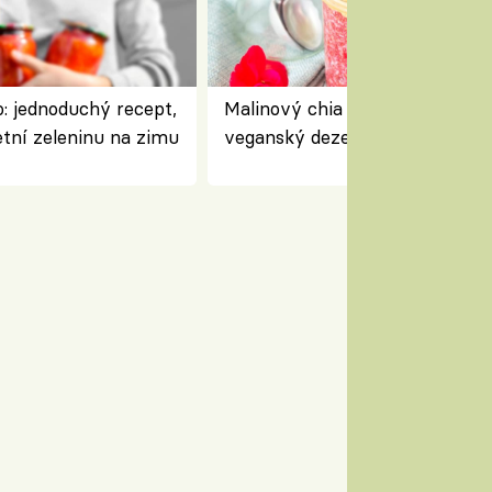
: jednoduchý recept,
Malinový chia pudink s kokose
etní zeleninu na zimu
veganský dezert plný ovoce a
ořechů