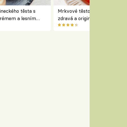
lineckého těsta s
Mrkvové těstoviny bez lepku –
krémem a lesním
zdravá a originální alternativa
 Bread Society
klasiky