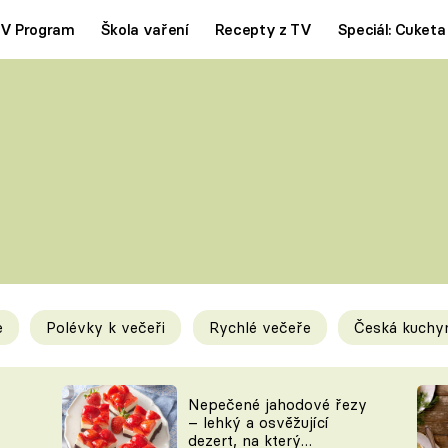
V Program
Škola vaření
Recepty z TV
Speciál: Cuketa
Polévky
Saláty
ČESKÁ KLASIKA
TĚSTOVIN
SILNÉ VÝVARY
SLADKÉ
KRÉMOVÉ
BEZMASÁ J
e
Polévky k večeři
Rychlé večeře
Česká kuchy
y
Tipy a triky
Novink
Nepečené jahodové řezy
– lehký a osvěžující
dezert, na který
KAM ZA JÍDLEM
BLOG