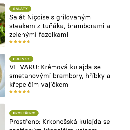
SALÁTY
Salát Niçoise s grilovaným
steakem z tuňáka, bramborami a
zelenými fazolkami
POLÉVKY
VE VARU: Krémová kulajda se
smetanovými brambory, hříbky a
křepelčím vajíčkem
PROSTŘENO!
Prostřeno: Krkonošská kulajda se