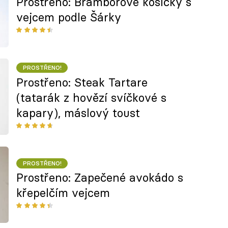
Prostřeno: Bramborové košíčky s
vejcem podle Šárky
PROSTŘENO!
Prostřeno: Steak Tartare
(tatarák z hovězí svíčkové s
kapary), máslový toust
PROSTŘENO!
Prostřeno: Zapečené avokádo s
křepelčím vejcem