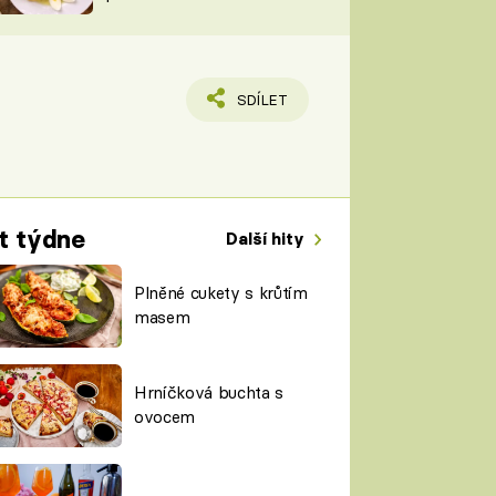
TORKY
ESH
SDÍLET
t týdne
Další hity
Plněné cukety s krůtím
masem
Hrníčková buchta s
ovocem