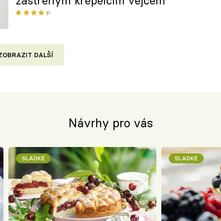
zastřeným křepelčím vejcem
ZOBRAZIT DALŠÍ
Návrhy pro vás
SLADKÉ
SLADKÉ