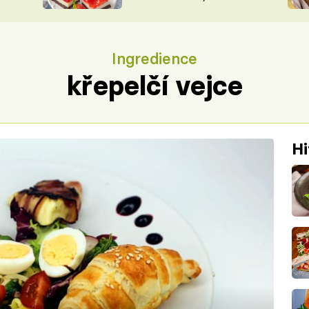
nepotřebujete troubu
ŠÉFREDAK
VYCHYTÁVKY
SOUTĚŽ FR
NA NÁKUPECH
Ingredience
ČASOPIS
křepelčí vejce
Hi