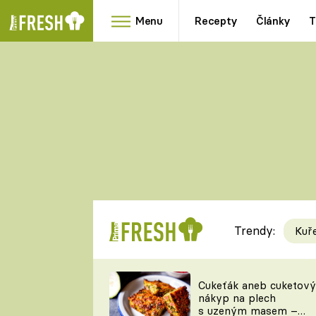
Menu
Recepty
Články
T
Oblíbené
Přílohy
recepty
HRANOLKY
HOUBY
KNEDLÍKY
DÝNĚ
KAŠE
RYCHLOVKY
Trendy:
Kuř
Populární
Videorecept
Cukeťák aneb cuketový
nákyp na plech
kuchaři
s uzeným masem –
TEĎ VAŘÍ ŠÉF!