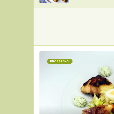
skvělý způsob, jak
ZDENĚK
zpracovat přerostlé
ČESKO NA TALÍŘI
cukety
POHLREICH
KAROLÍNA,
JAROSLAV SAPÍK
DOMÁCÍ
KUCHAŘKA
KAROLÍNA
KAMBERSKÁ
PROSTŘENO!