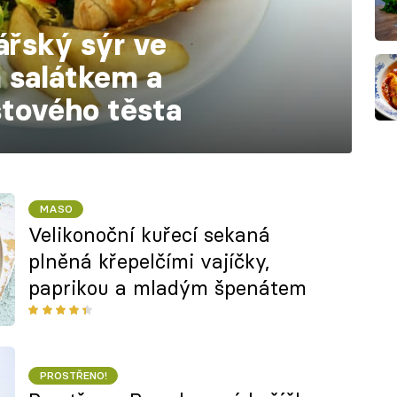
ářský sýr ve
m salátkem a
stového těsta
MASO
Velikonoční kuřecí sekaná
plněná křepelčími vajíčky,
paprikou a mladým špenátem
PROSTŘENO!