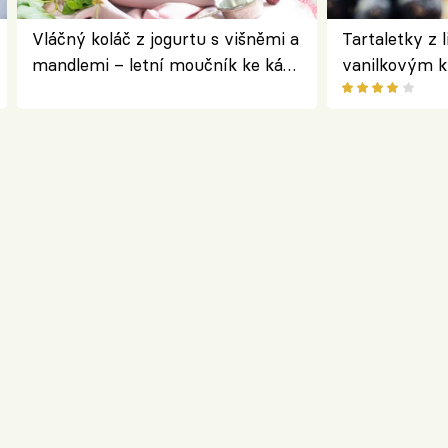
Vláčný koláč z jogurtu s višněmi a
Tartaletky z 
mandlemi – letní moučník ke kávě
vanilkovým 
i na oslavu
ovocem podle