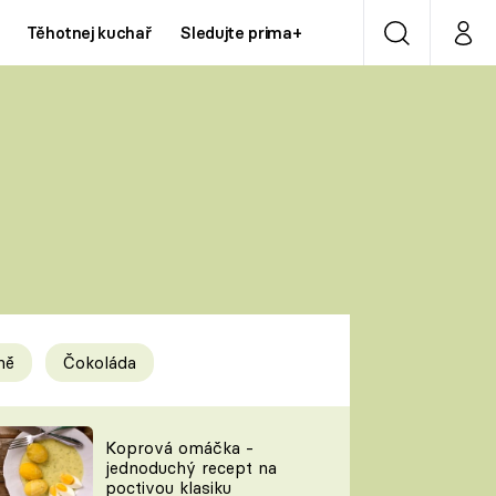
Těhotnej kuchař
Sledujte prima+
Vyhledávání
Můj p
Prima+
Y
CNN Prima NEWS
Prima ZOOM
ÍDLA
Prima LIVING
Prima Ženy
ně
Čokoláda
Prima LAJK
y
Koprová omáčka -
jednoduchý recept na
Sledujte nás
poctivou klasiku