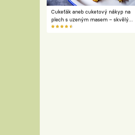
Cukeťák aneb cuketový nákyp na
plech s uzeným masem – skvělý
způsob, jak zpracovat přerostlé
cukety