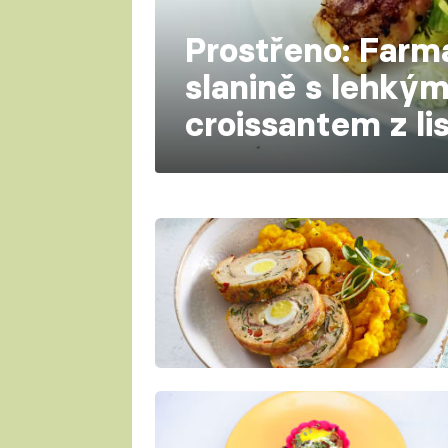
Prostřeno: Farm
slanině s lehký
croissantem z li