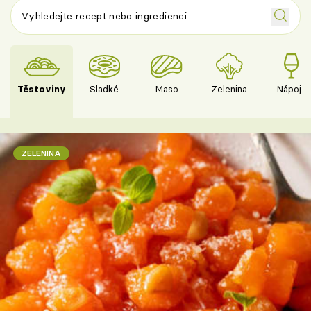
Těstoviny
Sladké
Maso
Zelenina
Nápoje
ZELENINA