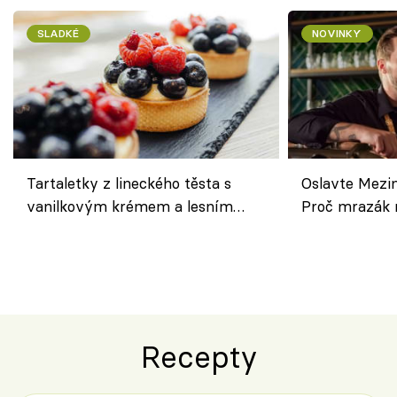
SLADKÉ
NOVINKY
Tartaletky z lineckého těsta s
Oslavte Mezin
vanilkovým krémem a lesním
Proč mrazák n
ovocem podle Bread Society
horku vsadit 
Recepty