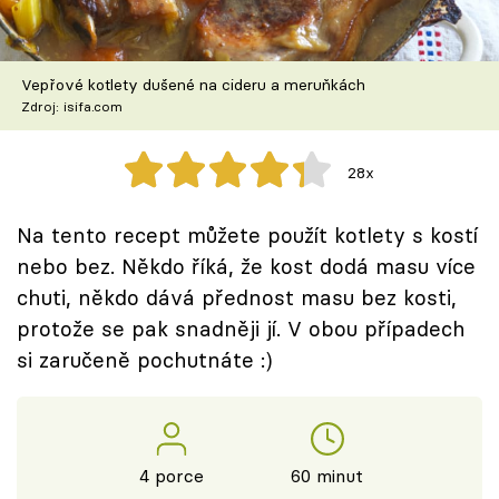
Škola vaření
Recepty z TV
Vepřové kotlety dušené na cideru a meruňkách
Zdroj: isifa.com
Speciál: Cuketa
28x
Těhotnej kuchař
Na tento recept můžete použít kotlety s kostí
Sledujte prima+
nebo bez. Někdo říká, že kost dodá masu více
chuti, někdo dává přednost masu bez kosti,
Přihlášení
protože se pak snadněji jí. V obou případech
si zaručeně pochutnáte :)
Sledujte nás
4 porce
60 minut