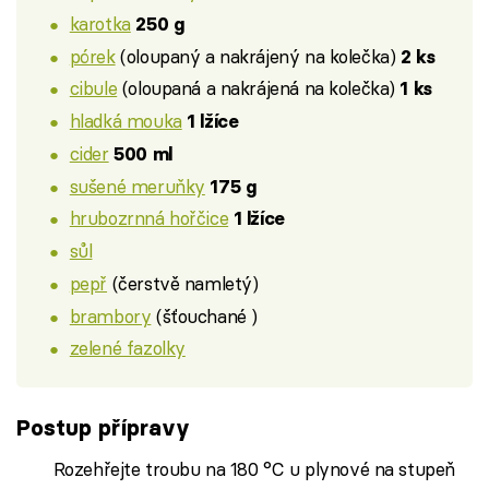
karotka
250 g
pórek
(oloupaný a nakrájený na kolečka)
2 ks
cibule
(oloupaná a nakrájená na kolečka)
1 ks
hladká mouka
1 lžíce
cider
500 ml
sušené meruňky
175 g
hrubozrnná hořčice
1 lžíce
sůl
pepř
(čerstvě namletý)
brambory
(šťouchané )
zelené fazolky
Postup přípravy
Rozehřejte troubu na 180 °C u plynové na stupeň