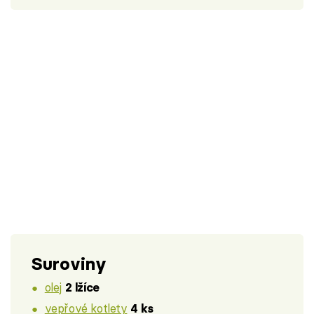
Suroviny
olej
2 lžíce
vepřové kotlety
4 ks