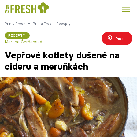
Prima Fresh
■
Prima Fresh
Recepty
Kuře
Polévky k večeři
Rychlé večeře
Trendy:
RECEPTY
Pin it
Martina Čerňanská
Česká kuchyně
Čokoláda
Vepřové kotlety dušené na
cideru a meruňkách
Témata
Recepty
Články
TV Program