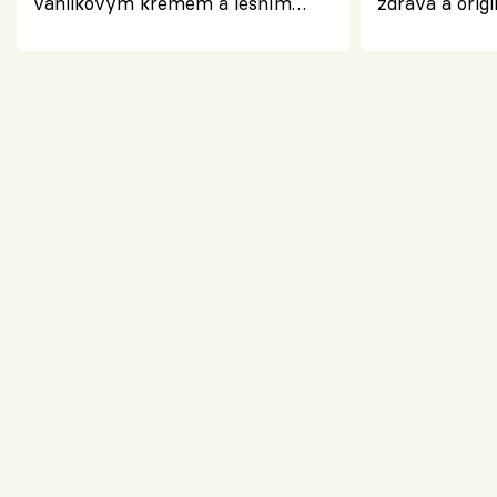
vanilkovým krémem a lesním
zdravá a origi
ovocem podle Bread Society
klasiky