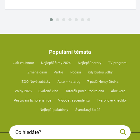
Populární témata
Jak zhubnout
Nejlepší filmy 2024
Nejlepší horory
TV program
Změna času
Partie
Počasí
Kdy budou volby
ZOO Nové začátky
Auto – katalog
7 pádů Honzy Dědka
Volby 2025
Svařené víno
Tatarák podle Pohlreicha
Aloe vera
Pěstování lichořeřišnice
Výpočet ascendentu
Tvarohové knedlíky
Nejlepší palačinky
Švestkový koláč