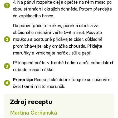
4. Na pánvi rozpalte olej a opečte na něm maso po
obou stranách i okrajích dohněda. Potom přendejte
do zapékacího hrnce.
Do pánve přidejte mrkev, pórek a cibuli a za
občasného míchání vařte 5–8 minut. Posypte
moukou a postupně přidávejte cider, důkladně
promíchávejte, aby omáčka zhoustla. Přidejte
meruňky a vmíchejte hořčici, sůl a pepř.
Přiklopené pečte v troubě hodinu a půl, nebo dokud
nebude maso měkké.
Recept také dobře funguje se sušenými
Prima tip:
švestkami místo meruněk.
Zdroj receptu
Martina Čerňanská