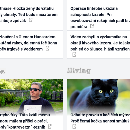
thiase Hložka ženy do vztahu
Operace Entebbe ukázala
dy uhnaly: Teď budu iniciátorem
schopnosti Izraele. Při
 slibuje zpěvák
osvobozování rukojmích padl br
premiéra
zloučení s Glenem Hansardem:
Video zachytilo výzkumníka na
outěná rakev, dojemná řeč Bona
okraji lávového jezera. Je to jak
zpěv Irglové s Vedderem
pohled do Slunce, hlásil vzruše
rtyho frky: Táta kvůli mému
Odhalte pravdu o kočičích mýtec
oru málem přišel o práci,
Proč černá kočka nenosí smůlu?
práví kontroverzní Řezník