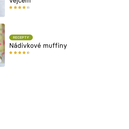
vejcem
RECEPTY
Nádivkové muffiny