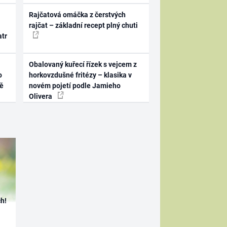
Rajčatová omáčka z čerstvých
rajčat – základní recept plný chuti
atr
Obalovaný kuřecí řízek s vejcem z
o
horkovzdušné fritézy – klasika v
ně
novém pojetí podle Jamieho
Olivera
h!