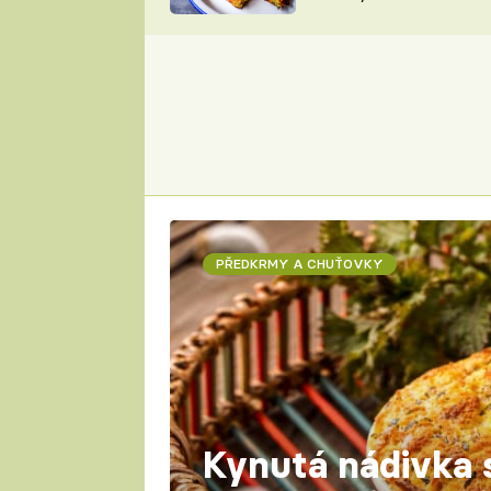
skvělý způsob, jak
ZDENĚK
zpracovat přerostlé
ČESKO NA TALÍŘI
cukety
POHLREICH
KAROLÍNA,
JAROSLAV SAPÍK
DOMÁCÍ
KUCHAŘKA
KAROLÍNA
KAMBERSKÁ
PŘEDKRMY A CHUŤOVKY
Kynutá nádivka