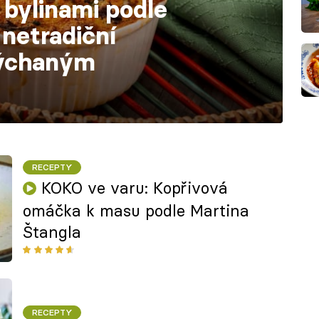
 bylinami podle
netradiční
dýchaným
RECEPTY
KOKO ve varu: Kopřivová
omáčka k masu podle Martina
Štangla
RECEPTY