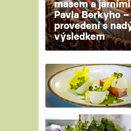
masem a jarními
Pavla Berkyho – 
provedení s na
výsledkem