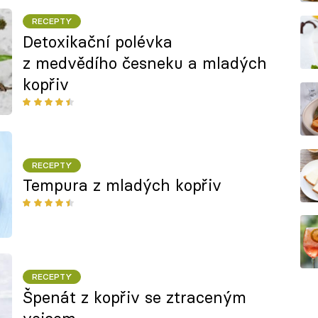
RECEPTY
Detoxikační polévka
z medvědího česneku a mladých
kopřiv
RECEPTY
Tempura z mladých kopřiv
RECEPTY
Špenát z kopřiv se ztraceným