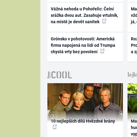
Vážná nehoda u Pohořelic: Čelní
Ma
srážka dvou aut. Zasahuje vrtulník,
vž
na místě je devět sanitek
já,
Grónsko v pohotovosti: Americká
Ro
firma napojená na lidi od Trumpa
Pr
chystá vrty bez povolení
a 
10 nejlepších dílů Hvězdné brány
Ma
hum
vy