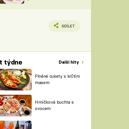
TORKY
ESH
SDÍLET
t týdne
Další hity
Plněné cukety s krůtím
masem
Hrníčková buchta s
ovocem