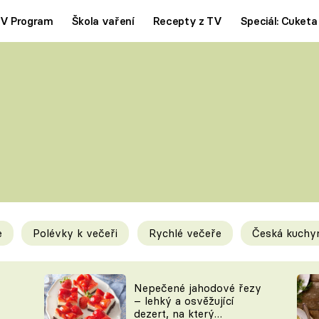
V Program
Škola vaření
Recepty z TV
Speciál: Cuketa
Polévky
Saláty
ČESKÁ KLASIKA
TĚSTOVIN
SILNÉ VÝVARY
SLADKÉ
KRÉMOVÉ
BEZMASÁ J
e
Polévky k večeři
Rychlé večeře
Česká kuchy
y
Tipy a triky
Novink
Nepečené jahodové řezy
– lehký a osvěžující
dezert, na který
KAM ZA JÍDLEM
BLOG