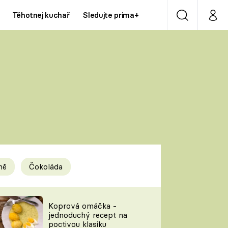
Těhotnej kuchař
Sledujte prima+
Vyhledávání
Můj p
Prima+
Y
CNN Prima NEWS
Prima ZOOM
ÍDLA
Prima LIVING
Prima Ženy
ně
Čokoláda
Prima LAJK
y
Koprová omáčka -
jednoduchý recept na
Sledujte nás
poctivou klasiku