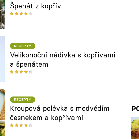
Špenát z kopřiv
RECEPTY
Velikonoční nádivka s kopřivami
a špenátem
RECEPTY
Kroupová polévka s medvědím
P
česnekem a kopřivami