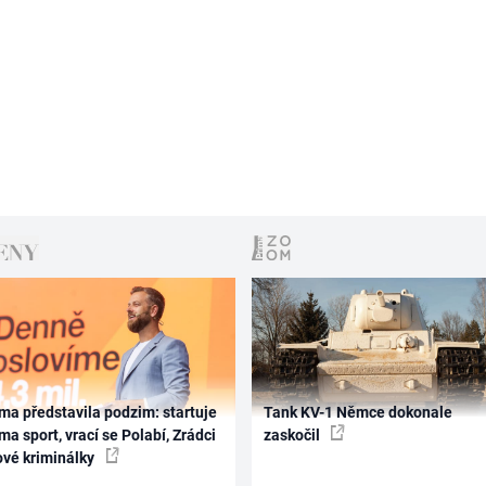
ma představila podzim: startuje
Tank KV-1 Němce dokonale
ma sport, vrací se Polabí, Zrádci
zaskočil
ové kriminálky