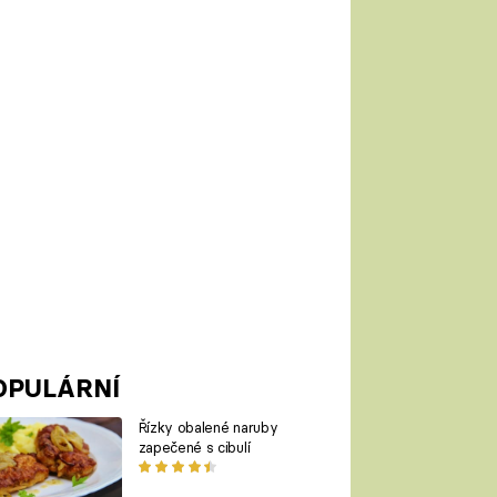
OPULÁRNÍ
Řízky obalené naruby
zapečené s cibulí