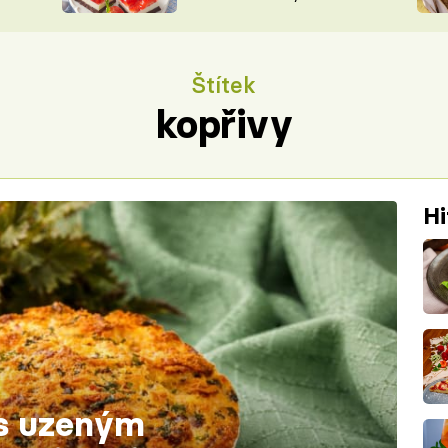
nepotřebujete troubu
ŠÉFREDAK
VYCHYTÁVKY
SOUTĚŽ FR
NA NÁKUPECH
Štítek
ČASOPIS
kopřivy
Hi
 s uzeným