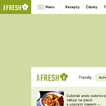
Menu
Recepty
Články
T
Oblíbené
Přílohy
recepty
HRANOLKY
HOUBY
KNEDLÍKY
DÝNĚ
KAŠE
RYCHLOVKY
Trendy:
Kuř
Populární
Videorecept
Cukeťák aneb cuketový
nákyp na plech
kuchaři
s uzeným masem –
TEĎ VAŘÍ ŠÉF!