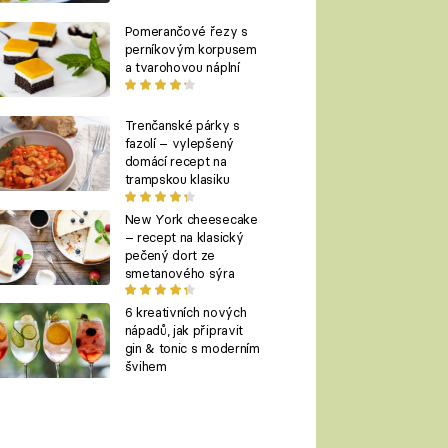
Pomerančové řezy s
perníkovým korpusem
a tvarohovou náplní
Trenčanské párky s
fazolí – vylepšený
domácí recept na
trampskou klasiku
New York cheesecake
– recept na klasický
pečený dort ze
smetanového sýra
6 kreativních nových
nápadů, jak připravit
gin & tonic s moderním
švihem