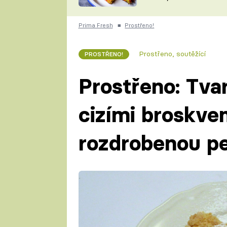
skvělý způsob, jak
ZDENĚK
zpracovat přerostlé
ČESKO NA TALÍŘI
cukety
POHLREICH
Prima Fresh
■
Prostřeno!
KAROLÍNA,
JAROSLAV SAPÍK
DOMÁCÍ
Prostřeno, soutěžící
PROSTŘENO!
KUCHAŘKA
KAROLÍNA
KAMBERSKÁ
Prostřeno: Tva
cizími broskve
rozdrobenou pe