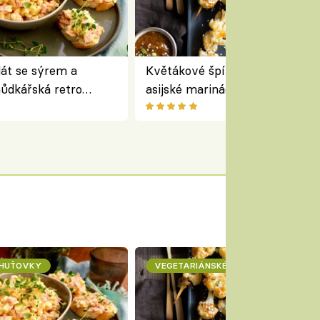
lát se sýrem a
Květákové špízy se sezamem 
ůdkářská retro
asijské marinádě – vegetariáns
á chutná stejně skvěle
chuťovka z grilu
CHUŤOVKY
VEGETARIÁNSKÉ