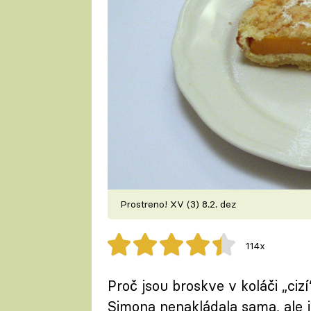
Prostreno! XV (3) 8.2. dez
114x
Proč jsou broskve v koláči „cizí
Simona nenakládala sama, ale j