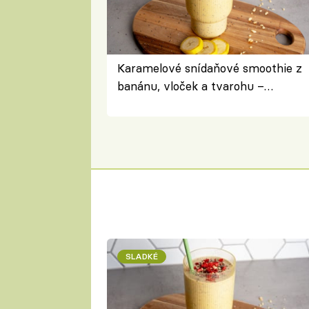
Karamelové snídaňové smoothie z
banánu, vloček a tvarohu –
snídaně do skleničky
SLADKÉ