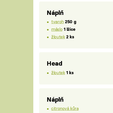
Náplň
tvaroh
250 g
máslo
1 lžíce
žloutek
2 ks
Head
žloutek
1 ks
Náplň
citronová kůra