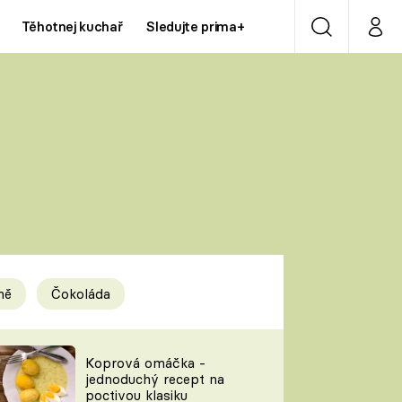
Těhotnej kuchař
Sledujte prima+
Vyhledávání
Můj p
Prima+
Y
CNN Prima NEWS
Prima ZOOM
ÍDLA
Prima LIVING
Prima Ženy
ně
Čokoláda
Prima LAJK
y
Koprová omáčka -
jednoduchý recept na
Sledujte nás
poctivou klasiku