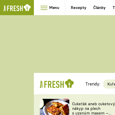
Menu
Recepty
Články
T
Oblíbené
Přílohy
recepty
HRANOLKY
HOUBY
KNEDLÍKY
DÝNĚ
KAŠE
RYCHLOVKY
Trendy:
Kuř
Populární
Videorecept
Cukeťák aneb cuketový
nákyp na plech
kuchaři
s uzeným masem –
TEĎ VAŘÍ ŠÉF!