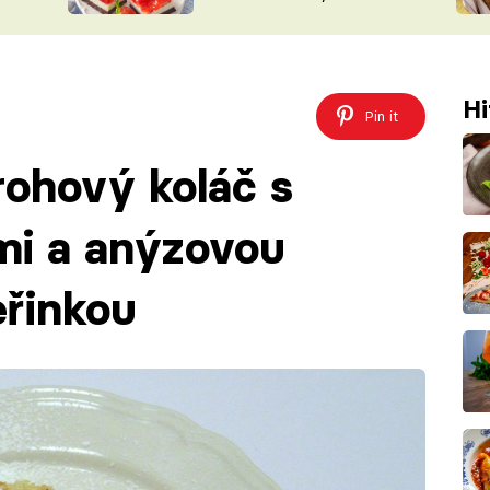
nepotřebujete troubu
ŠÉFREDAK
VYCHYTÁVKY
SOUTĚŽ FR
NA NÁKUPECH
ČASOPIS
Hi
Pin it
rohový koláč s
mi a anýzovou
řinkou