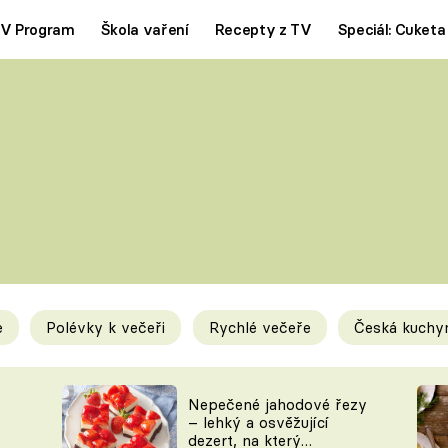
V Program
Škola vaření
Recepty z TV
Speciál: Cuketa
Polévky
Saláty
ČESKÁ KLASIKA
TĚSTOVIN
SILNÉ VÝVARY
SLADKÉ
KRÉMOVÉ
BEZMASÁ J
e
Polévky k večeři
Rychlé večeře
Česká kuchy
y
Tipy a triky
Novink
Nepečené jahodové řezy
– lehký a osvěžující
dezert, na který
KAM ZA JÍDLEM
BLOG