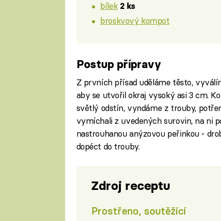
bílek
2 ks
broskvový kompot
Postup přípravy
Z prvních přísad uděláme těsto, vyválí
aby se utvořil okraj vysoký asi 3 cm. 
světlý odstín, vyndáme z trouby, potře
vymíchali z uvedených surovin, na ni 
nastrouhanou anýzovou peřinkou - drob
dopéct do trouby.
Zdroj receptu
Prostřeno, soutěžící