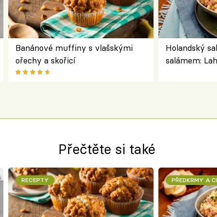
Banánové muffiny s vlašskými
Holandský sa
ořechy a skořicí
salámem: Lah
klasika, kter
jako dřív
Přečtěte si také
RECEPTY
PŘEDKRMY A 