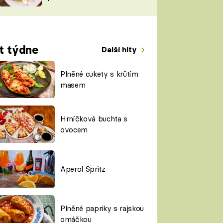
TORKY
ESH
t týdne
Další hity
Plněné cukety s krůtím
masem
Hrníčková buchta s
ovocem
Aperol Spritz
Plněné papriky s rajskou
omáčkou