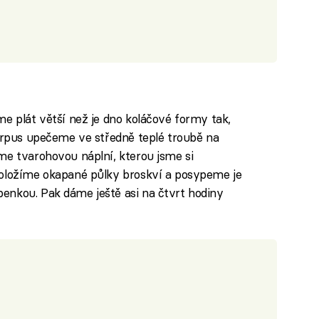
me plát větší než je dno koláčové formy tak,
Korpus upečeme ve středně teplé troubě na
me tvarohovou náplní, kterou jsme si
položíme okapané půlky broskví a posypeme je
enkou. Pak dáme ještě asi na čtvrt hodiny