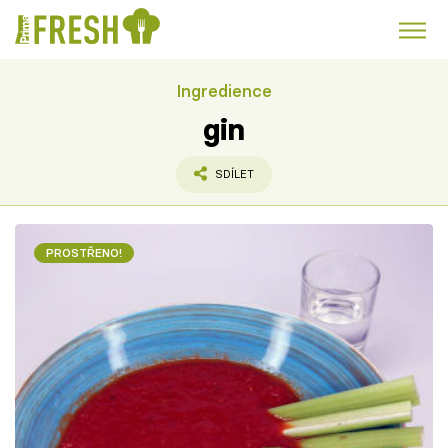
Ingredience
Kuře
Polévky k večeři
Rychlé večeře
Trendy:
gin
Česká kuchyně
Čokoláda
SDÍLET
PROSTŘENO!
Témata
Recepty
Články
TV Program