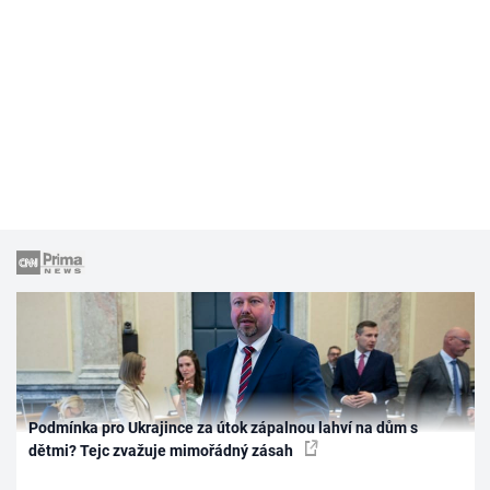
Podmínka pro Ukrajince za útok zápalnou lahví na dům s
dětmi? Tejc zvažuje mimořádný zásah