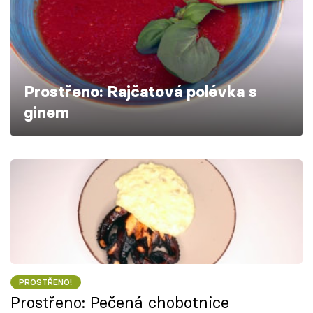
Škola vaření
Recepty z TV
Speciál: Cuketa
Prostřeno: Rajčatová polévka s
ginem
Těhotnej kuchař
Sledujte prima+
Přihlášení
Sledujte nás
PROSTŘENO!
Prostřeno: Pečená chobotnice