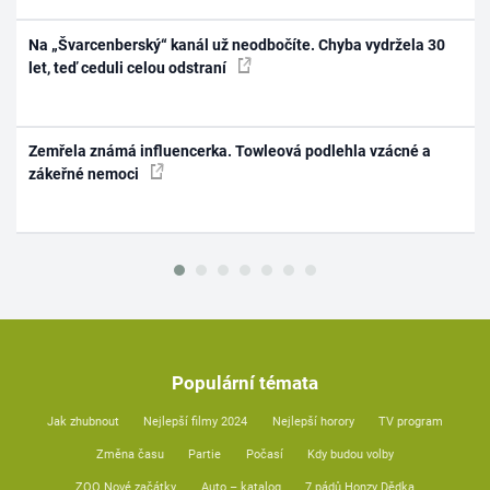
Na „Švarcenberský“ kanál už neodbočíte. Chyba vydržela 30
let, teď ceduli celou odstraní
Zemřela známá influencerka. Towleová podlehla vzácné a
zákeřné nemoci
Populární témata
Jak zhubnout
Nejlepší filmy 2024
Nejlepší horory
TV program
Změna času
Partie
Počasí
Kdy budou volby
ZOO Nové začátky
Auto – katalog
7 pádů Honzy Dědka