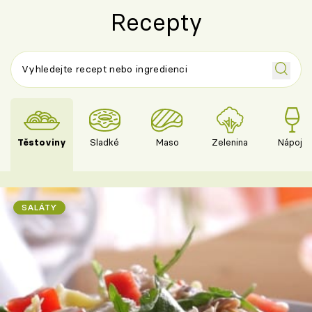
Recepty
Těstoviny
Sladké
Maso
Zelenina
Nápoje
SALÁTY