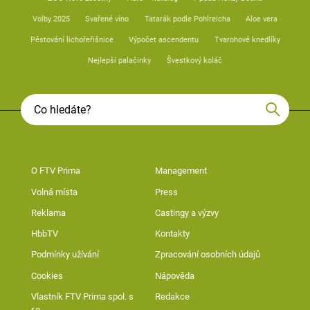
Volby 2025
Svařené víno
Tatarák podle Pohlreicha
Aloe vera
Pěstování lichořeřišnice
Výpočet ascendentu
Tvarohové knedlíky
Nejlepší palačinky
Švestkový koláč
O FTV Prima
Management
Volná místa
Press
Reklama
Castingy a výzvy
HbbTV
Kontakty
Podmínky užívání
Zpracování osobních údajů
Cookies
Nápověda
Vlastník FTV Prima spol. s
Redakce
r.o.