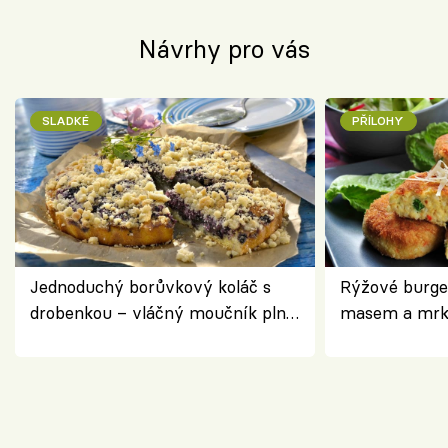
Návrhy pro vás
SLADKÉ
PŘÍLOHY
Jednoduchý borůvkový koláč s
Rýžové burge
drobenkou – vláčný moučník plný
masem a mrk
ovoce
salátem – leh