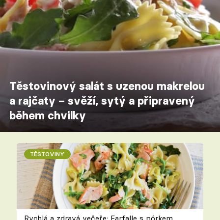
Těstovinový salát s uzenou makrelou
a rajčaty – svěží, sytý a připravený
během chvilky
TĚSTOVINY
Rychlá a zdravá večeře: Farfalle s pórkem