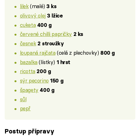
lilek
(malé)
3 ks
olivový olej
3 lžíce
cuketa
400 g
červené chilli papričky
2 ks
česnek
2 stroužky
loupaná rajčata
(celá z plechovky)
800 g
bazalka
(lístky)
1 hrst
ricotta
200 g
sýr pecorino
150 g
špagety
400 g
sůl
pepř
Postup přípravy