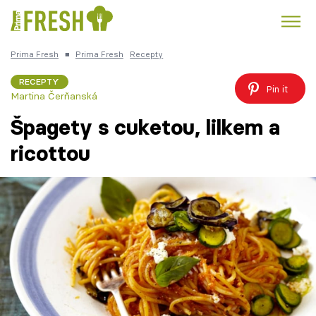
Prima Fresh
■
Prima Fresh
Recepty
Kuře
Polévky k večeři
Rychlé večeře
Trendy:
RECEPTY
Pin it
Martina Čerňanská
Česká kuchyně
Čokoláda
Špagety s cuketou, lilkem a
ricottou
Témata
Recepty
Články
TV Program