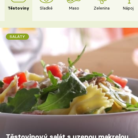
Těstoviny
Sladké
Maso
Zelenina
Nápoje
SALÁTY
Těstovinový salát s uzenou makrelou