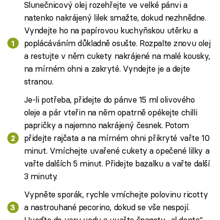
Slunečnicový olej rozehřejte ve velké pánvi a
natenko nakrájený lilek smažte, dokud nezhnědne.
Vyndejte ho na papírovou kuchyňskou utěrku a
poplácáváním důkladně osušte. Rozpalte znovu olej
a restujte v něm cukety nakrájené na malé kousky,
na mírném ohni a zakryté. Vyndejte je a dejte
stranou.
Je-li potřeba, přidejte do pánve 15 ml olivového
oleje a pár vteřin na něm opatrně opékejte chilli
papričky a najemno nakrájený česnek. Potom
přidejte rajčata a na mírném ohni přikryté vařte 10
minut. Vmíchejte uvařené cukety a opečené lilky a
vařte dalších 5 minut. Přidejte bazalku a vařte další
3 minuty.
Vypněte sporák, rychle vmíchejte polovinu ricotty
a nastrouhané pecorino, dokud se vše nespojí.
Uveďte do varu vodu a uvařte špagety „al dente“.