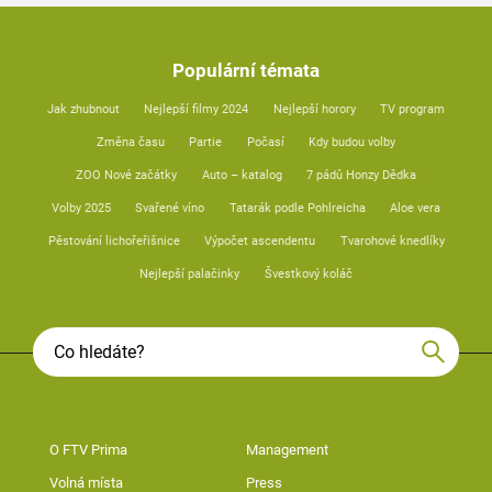
Populární témata
Jak zhubnout
Nejlepší filmy 2024
Nejlepší horory
TV program
Změna času
Partie
Počasí
Kdy budou volby
ZOO Nové začátky
Auto – katalog
7 pádů Honzy Dědka
Volby 2025
Svařené víno
Tatarák podle Pohlreicha
Aloe vera
Pěstování lichořeřišnice
Výpočet ascendentu
Tvarohové knedlíky
Nejlepší palačinky
Švestkový koláč
O FTV Prima
Management
Volná místa
Press