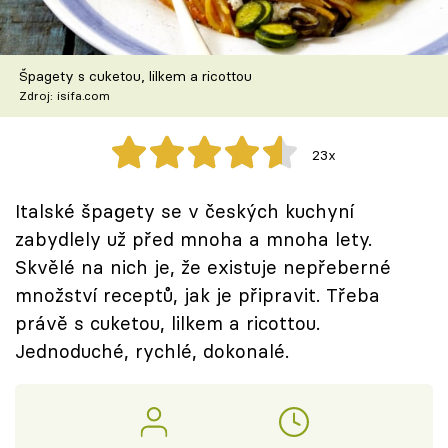
Škola vaření
Recepty z TV
Špagety s cuketou, lilkem a ricottou
Zdroj: isifa.com
Speciál: Cuketa
23x
Těhotnej kuchař
Italské špagety se v českých kuchyní
Sledujte prima+
zabydlely už před mnoha a mnoha lety.
Skvělé na nich je, že existuje nepřeberné
Přihlášení
množství receptů, jak je připravit. Třeba
právě s cuketou, lilkem a ricottou.
Jednoduché, rychlé, dokonalé.
Sledujte nás