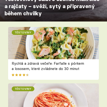
a rajčaty – svěží, sytý a připravený
během chvilky
TĚSTOVINY
Rychlá a zdravá večeře: Farfalle s pórkem
a lososem, které zvládnete do 30 minut
TĚSTOVINY