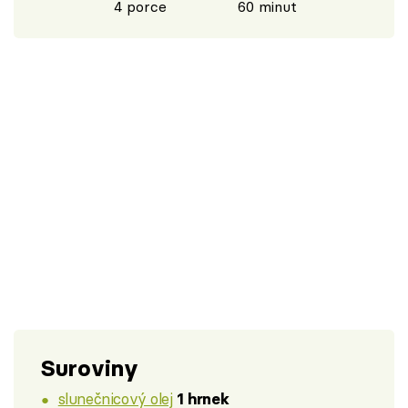
4 porce
60 minut
Suroviny
slunečnicový olej
1 hrnek