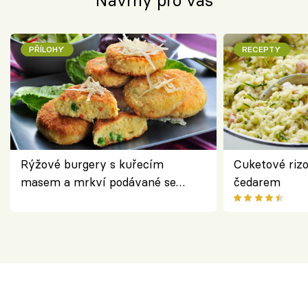
Návrhy pro vás
PŘÍLOHY
RECEPTY
Rýžové burgery s kuřecím
Cuketové rizo
masem a mrkví podávané se
čedarem
salátem – lehká a chutná večeře