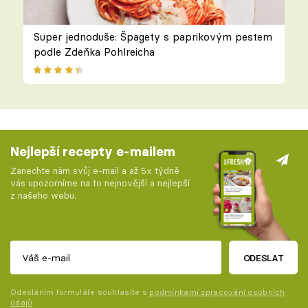
Super jednoduše: Špagety s paprikovým pestem
podle Zdeňka Pohlreicha
Nejlepší recepty e-mailem
Zanechte nám svůj e-mail a až 5x týdně
vás upozorníme na to nejnovější a nejlepší
z našeho webu.
ODESLAT
Odesláním formuláře souhlasíte s
podmínkami zpracování osobních
údajů