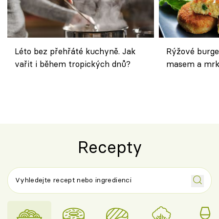
Léto bez přehřáté kuchyně. Jak
Rýžové burge
vařit i během tropických dnů?
masem a mrk
salátem – leh
Recepty