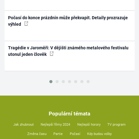
Počasí do konce prázdnin může překvapit. Detaily prozrazuje
výhled
Tragédie v Jaroměři: V dějišti známého metalového festivalu
utonul jeden člověk
Populární témata
Jak zhubnout
Nejlepší filmy 2024
Nejlepší horory
TV program
Změna času
Partie
Počasí
Kdy budou volby