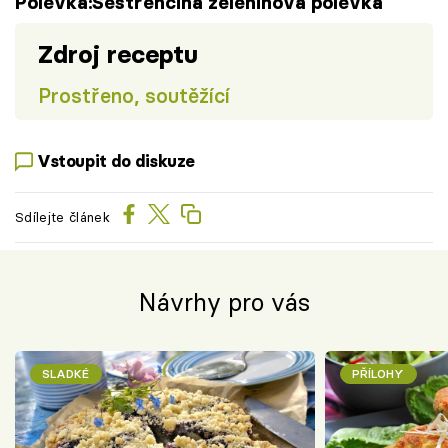
Polévka:Sestřenčina zeleninová polévka
Zdroj receptu
Prostřeno, soutěžící
Vstoupit do diskuze
Sdílejte článek
Návrhy pro vás
SLADKÉ
PŘÍLOHY