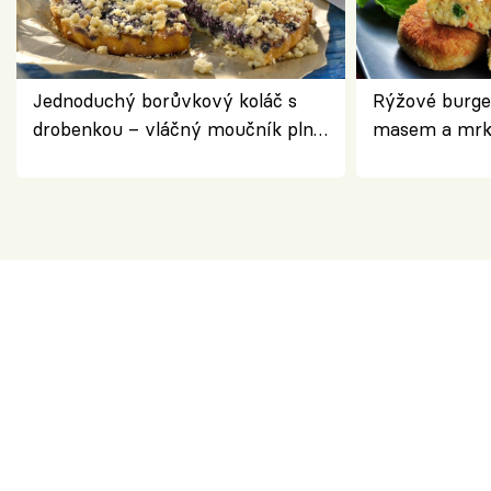
Jednoduchý borůvkový koláč s
Rýžové burge
drobenkou – vláčný moučník plný
masem a mrk
ovoce
salátem – leh