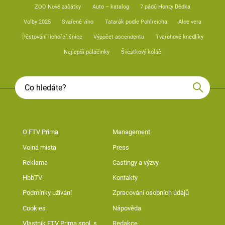
ZOO Nové začátky
Auto – katalog
7 pádů Honzy Dědka
Volby 2025
Svařené víno
Tatarák podle Pohlreicha
Aloe vera
Pěstování lichořeřišnice
Výpočet ascendentu
Tvarohové knedlíky
Nejlepší palačinky
Švestkový koláč
O FTV Prima
Management
Volná místa
Press
Reklama
Castingy a výzvy
HbbTV
Kontakty
Podmínky užívání
Zpracování osobních údajů
Cookies
Nápověda
Vlastník FTV Prima spol. s
Redakce