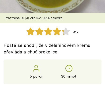
Škola vaření
Recepty z TV
Prostřeno IX (3) Zlín 5.2. 2014 polévka
Speciál: Cuketa
41x
Těhotnej kuchař
Hosté se shodli, že v zeleninovém krému
Sledujte prima+
převládala chuť brokolice.
Přihlášení
5 porcí
30 minut
Sledujte nás