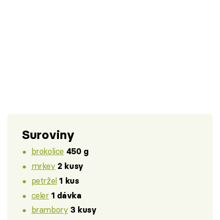
Suroviny
brokolice
450 g
mrkev
2 kusy
petržel
1 kus
celer
1 dávka
brambory
3 kusy