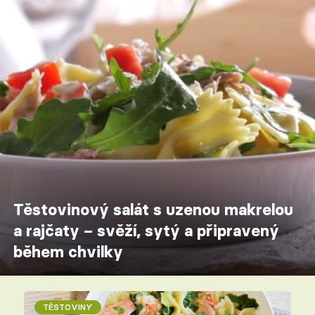
Těstovinový salát s uzenou makrelou
a rajčaty – svěží, sytý a připravený
během chvilky
TĚSTOVINY