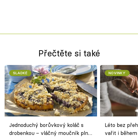
Přečtěte si také
SLADKÉ
NOVINKY
Jednoduchý borůvkový koláč s
Léto bez přeh
drobenkou – vláčný moučník plný
vařit i během