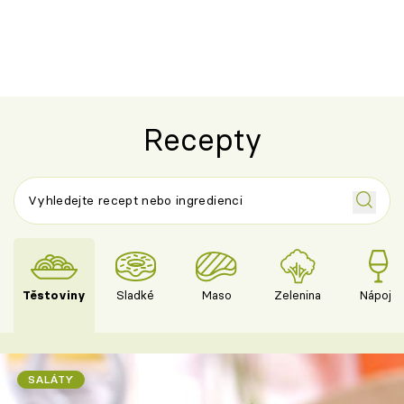
ovoce
Recepty
Těstoviny
Sladké
Maso
Zelenina
Nápoje
SALÁTY