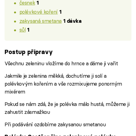
česnek
1
polévkové koření
1
zakysaná smetana
1 dávka
sůl
1
Postup přípravy
Všechnu zeleninu vložíme do hrnce a dáme ji vařit
Jakmile je zelenina měkká, dochutíme ji solí a
polévkovým kořením a vše rozmixujeme ponorným
mixérem
Pokud se nám zdá, že je polévka málo hustá, můžeme ji
zahustit zásmažkou
Při podávání ozdobíme zakysanou smetanou