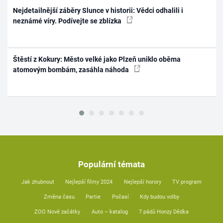
Nejdetailnější záběry Slunce v historii: Vědci odhalili i
neznámé víry. Podívejte se zblízka
Štěstí z Kokury: Město velké jako Plzeň uniklo oběma
atomovým bombám, zasáhla náhoda
Populární témata
Jak zhubnout
Nejlepší filmy 2024
Nejlepší horory
TV program
Změna času
Partie
Počasí
Kdy budou volby
ZOO Nové začátky
Auto – katalog
7 pádů Honzy Dědka