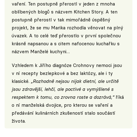
vaření. Ten postupně přerostl v jeden z mnoha
oblíbených blogů s názvem
Kitchen Story
. A ten
postupně přerostl v tak mimořádně úspěšný
projekt, že se mu Marika rozhodla věnovat na plný
úvazek. A to celé teď přerostlo v první společnou
krásně napsanou a s citem nafocenou kuchařku s
názvem Manželé kuchyni…
Vzhledem k Jiřího diagnóze Crohnovy nemoci jsou
v ní recepty bezlepkové a bez laktózy, ale i ty
klasické.
„Rozhodně nejsou nijak dietní, ale určitě
jsou zdravější, lehčí, ale poctivé a vymýšlené s
respektem k tomu, co zrovna roste a dozrává,“
říká
o ní manželská dvojice, pro kterou se vaření a
předávání kulinárních zkušeností stalo součástí
života.