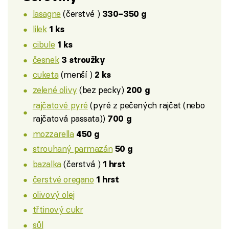
lasagne
(čerstvé )
330–350 g
lilek
1 ks
cibule
1 ks
česnek
3 stroužky
cuketa
(menší )
2 ks
zelené olivy
(bez pecky)
200 g
rajčatové pyré
(pyré z pečených rajčat (nebo
rajčatová passata))
700 g
mozzarella
450 g
strouhaný parmazán
50 g
bazalka
(čerstvá )
1 hrst
čerstvé oregano
1 hrst
olivový olej
třtinový cukr
sůl