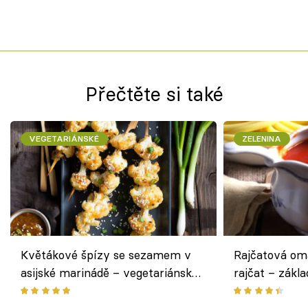
Přečtěte si také
VEGETARIÁNSKÉ
ZELENINA
Květákové špízy se sezamem v
Rajčatová om
asijské marinádě – vegetariánská
rajčat – zákla
chuťovka z grilu