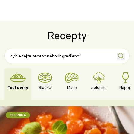
Recepty
Těstoviny
Sladké
Maso
Zelenina
Nápoje
ZELENINA