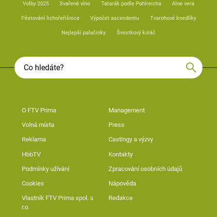
Volby 2025
Svařené víno
Tatarák podle Pohlreicha
Aloe vera
Pěstování lichořeřišnice
Výpočet ascendentu
Tvarohové knedlíky
Nejlepší palačinky
Švestkový koláč
O FTV Prima
Management
Volná místa
Press
Reklama
Castingy a výzvy
HbbTV
Kontakty
Podmínky užívání
Zpracování osobních údajů
Cookies
Nápověda
Vlastník FTV Prima spol. s
Redakce
r.o.