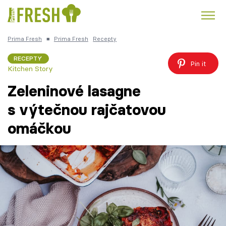
Prima Fresh
■
Prima Fresh
Recepty
Kuře
Polévky k večeři
Rychlé večeře
Trendy:
RECEPTY
Pin it
Kitchen Story
Česká kuchyně
Čokoláda
Zeleninové lasagne
s výtečnou rajčatovou
omáčkou
Témata
Recepty
Články
TV Program