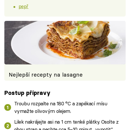
pepř
Nejlepší recepty na lasagne
Postup přípravy
Troubu rozpalte na 180 °C a zapékací mísu
vymažte olivovým olejem.
Lilek nakrájejte asi na 1 cm tenké plátky. Osolte z
obou stran a nechte cca 5–10 minut „vypotit“.