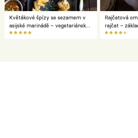
Květákové špízy se sezamem v
Rajčatová om
asijské marinádě – vegetariánská
rajčat – zákla
chuťovka z grilu