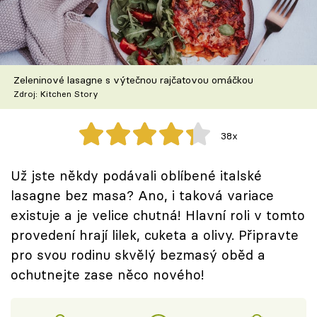
Škola vaření
Recepty z TV
Zeleninové lasagne s výtečnou rajčatovou omáčkou
Speciál: Cuketa
Zdroj: Kitchen Story
Těhotnej kuchař
38x
Sledujte prima+
Už jste někdy podávali oblíbené italské
lasagne bez masa? Ano, i taková variace
Přihlášení
existuje a je velice chutná! Hlavní roli v tomto
provedení hrají lilek, cuketa a olivy. Připravte
Sledujte nás
pro svou rodinu skvělý bezmasý oběd a
ochutnejte zase něco nového!