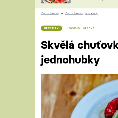
nepotřebujete troubu
ZDENĚK
ČESKO NA TALÍŘI
POHLREICH
Prima Fresh
■
Prima Fresh
Recepty
KAROLÍNA,
JAROSLAV SAPÍK
DOMÁCÍ
Daniela Turecká
RECEPTY
KUCHAŘKA
KAROLÍNA
KAMBERSKÁ
Skvělá chuťovk
jednohubky