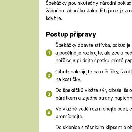
Špekáčky jsou skutečný národní poklad,
žádného táboráku. Jako děti jsme je znali
když je...
Postup přípravy
Špekáčky zbavte střívka, pokud je 
a podélně je rozkrojte, ale zcela ned
hořčice a přidejte špetku mleté pap
Cibule nakrájejte na měsíčky, šalot
na kostičky.
Do špekáčků vložte sýr, cibule, šal
párátkem a z jedné strany napíchn
Ve vlažné vodě rozmíchejte ocet, cu
promíchejte.
Do sklenice s těsnicím klipsem o ob