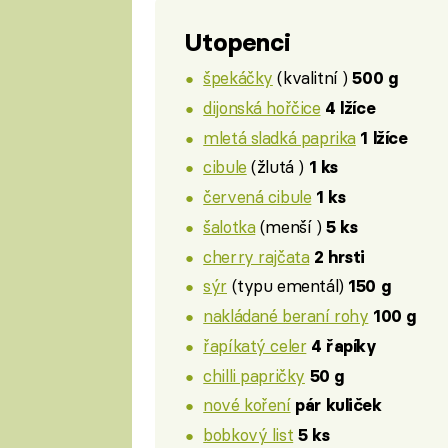
Utopenci
špekáčky
(kvalitní )
500 g
dijonská hořčice
4 lžíce
mletá sladká paprika
1 lžíce
cibule
(žlutá )
1 ks
červená cibule
1 ks
šalotka
(menší )
5 ks
cherry rajčata
2 hrsti
sýr
(typu ementál)
150 g
nakládané beraní rohy
100 g
řapíkatý celer
4 řapíky
chilli papričky
50 g
nové koření
pár kuliček
bobkový list
5 ks