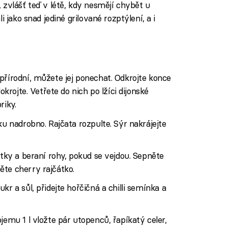
 zvlášť teď v létě, kdy nesmějí chybět u
 jako snad jediné grilované rozptýlení, a i
přírodní, můžete jej ponechat. Odkrojte konce
okrojte. Vetřete do nich po lžíci dijonské
riky.
ku nadrobno. Rajčata rozpulte. Sýr nakrájejte
otky a beraní rohy, pokud se vejdou. Sepněte
ěte cherry rajčátko.
kr a sůl, přidejte hořčičná a chilli semínka a
jemu 1 l vložte pár utopenců, řapíkatý celer,