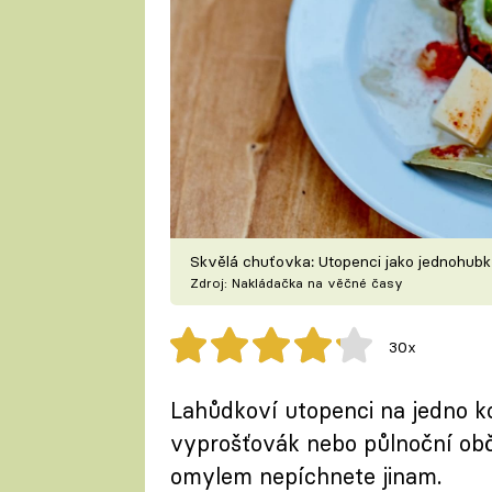
Skvělá chuťovka: Utopenci jako jednohub
Zdroj: Nakládačka na věčné časy
30x
Lahůdkoví utopenci na jedno ko
vyprošťovák nebo půlnoční obče
omylem nepíchnete jinam.