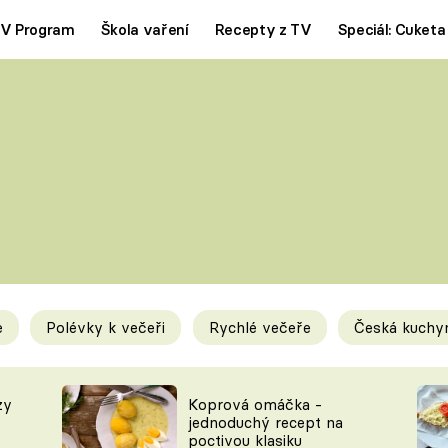
V Program
Škola vaření
Recepty z TV
Speciál: Cuketa
Polévky
Saláty
ČESKÁ KLASIKA
TĚSTOVIN
SILNÉ VÝVARY
SLADKÉ
KRÉMOVÉ
BEZMASÁ J
e
Polévky k večeři
Rychlé večeře
Česká kuchy
y
Tipy a triky
Novink
zy
Koprová omáčka -
jednoduchý recept na
poctivou klasiku
KAM ZA JÍDLEM
BLOG