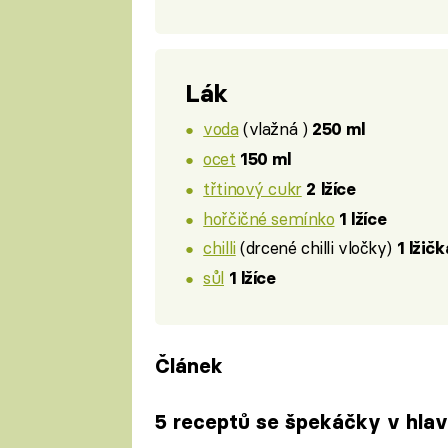
Lák
voda
(vlažná )
250 ml
ocet
150 ml
třtinový cukr
2 lžíce
hořčičné semínko
1 lžíce
chilli
(drcené chilli vločky)
1 lžič
sůl
1 lžíce
Článek
5 receptů se špekáčky v hlavn