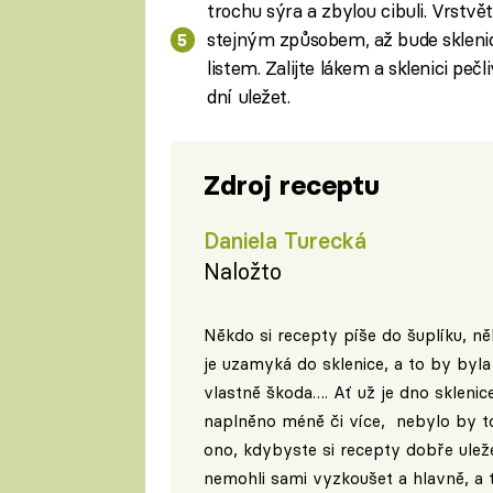
trochu sýra a zbylou cibuli. Vrstvě
stejným způsobem, až bude sklen
listem. Zalijte lákem a sklenici peč
dní uležet.
Zdroj receptu
Daniela Turecká
Naložto
Někdo si recepty píše do šuplíku, n
je uzamyká do sklenice, a to by byla
vlastně škoda…. Ať už je dno sklenic
naplněno méně či více, nebylo by t
ono, kdybyste si recepty dobře ulež
nemohli sami vyzkoušet a hlavně, a 