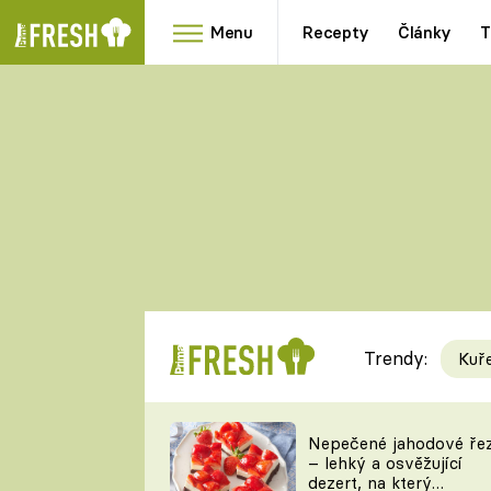
Menu
Recepty
Články
T
Oblíbené
Přílohy
recepty
HRANOLKY
HOUBY
KNEDLÍKY
DÝNĚ
KAŠE
RYCHLOVKY
Trendy:
Kuř
Populární
Videorecept
Nepečené jahodové ře
– lehký a osvěžující
kuchaři
dezert, na který
TEĎ VAŘÍ ŠÉF!