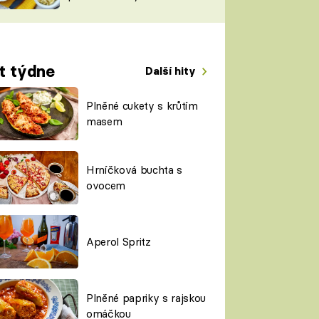
TORKY
ESH
t týdne
Další hity
Plněné cukety s krůtím
masem
Hrníčková buchta s
ovocem
Aperol Spritz
Plněné papriky s rajskou
omáčkou