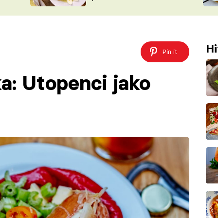
ŠÉFREDAK
VYCHYTÁVKY
SOUTĚŽ FR
NA NÁKUPECH
ČASOPIS
Hi
Pin it
a: Utopenci jako