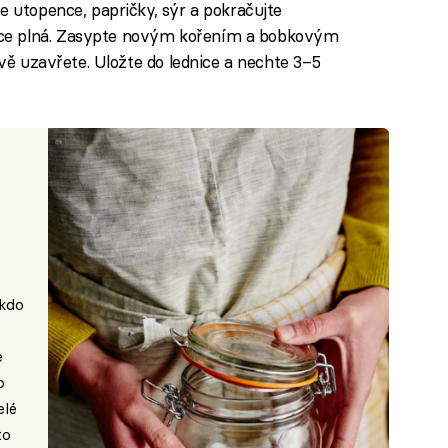
te utopence, papričky, sýr a pokračujte
ice plná. Zasypte novým kořením a bobkovým
livě uzavřete. Uložte do lednice a nechte 3–5
ěkdo
e
o
elé
to