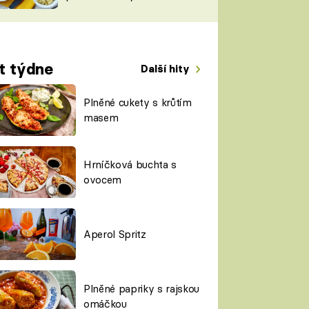
TORKY
ESH
t týdne
Další hity
Plněné cukety s krůtím
masem
Hrníčková buchta s
ovocem
Aperol Spritz
Plněné papriky s rajskou
omáčkou