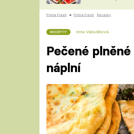
nepotřebujete troubu
ZDENĚK
ČESKO NA TALÍŘI
POHLREICH
Prima Fresh
■
Prima Fresh
Recepty
KAROLÍNA,
JAROSLAV SAPÍK
DOMÁCÍ
Inna Valoušková
RECEPTY
KUCHAŘKA
KAROLÍNA
KAMBERSKÁ
Pečené plněné 
náplní