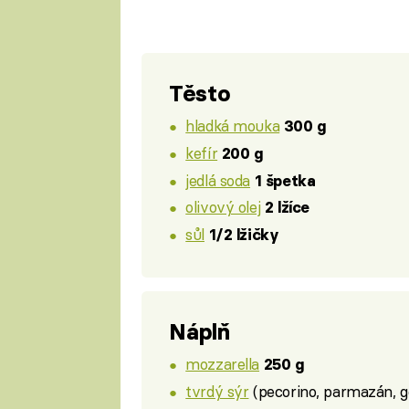
Těsto
hladká mouka
300 g
kefír
200 g
jedlá soda
1 špetka
olivový olej
2 lžíce
sůl
1/2 lžičky
Náplň
mozzarella
250 g
tvrdý sýr
(pecorino, parmazán, g