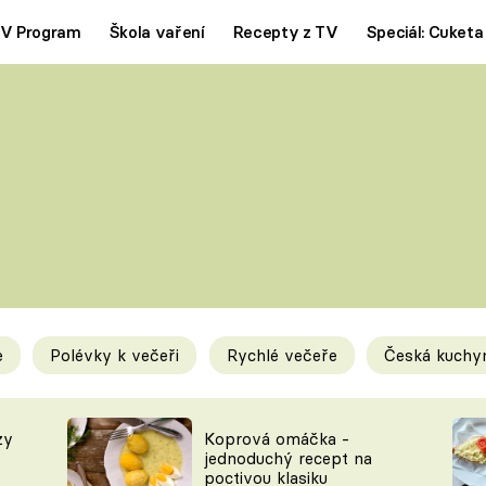
V Program
Škola vaření
Recepty z TV
Speciál: Cuketa
Polévky
Saláty
ČESKÁ KLASIKA
TĚSTOVIN
SILNÉ VÝVARY
SLADKÉ
KRÉMOVÉ
BEZMASÁ J
e
Polévky k večeři
Rychlé večeře
Česká kuchy
y
Tipy a triky
Novink
zy
Koprová omáčka -
jednoduchý recept na
poctivou klasiku
KAM ZA JÍDLEM
BLOG