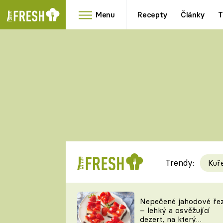
Menu
Recepty
Články
T
Oblíbené
Přílohy
recepty
HRANOLKY
HOUBY
KNEDLÍKY
DÝNĚ
KAŠE
RYCHLOVKY
Trendy:
Kuř
Populární
Videorecept
Nepečené jahodové ře
– lehký a osvěžující
kuchaři
dezert, na který
TEĎ VAŘÍ ŠÉF!