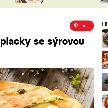
ŠÉFREDAK
VYCHYTÁVKY
SOUTĚŽ FR
NA NÁKUPECH
ČASOPIS
Hi
Pin it
placky se sýrovou