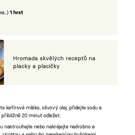
a...)
1 hrst
Hromada skvělých receptů na
placky a placičky
te kefírové mléko, olivový olej, přidejte sodu a
přibližně 20 minut odležet.
lu nastrouhejte nebo nakrájejte nadrobno a
 ricottou a nahrubo nasekanými bylinkami.