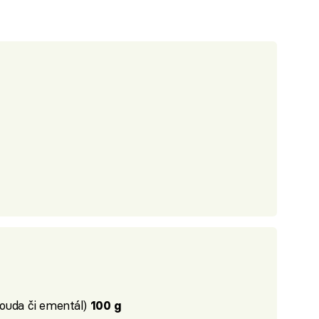
ouda či ementál)
100 g