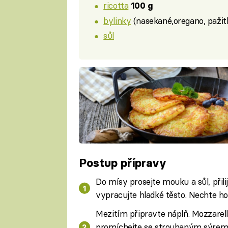
ricotta
100 g
bylinky
(nasekané,oregano, pažitk
sůl
Postup přípravy
Do mísy prosejte mouku a sůl, přilij
vypracujte hladké těsto. Nechte ho 
Mezitím připravte náplň. Mozzarel
promíchejte se strouhaným sýrem,