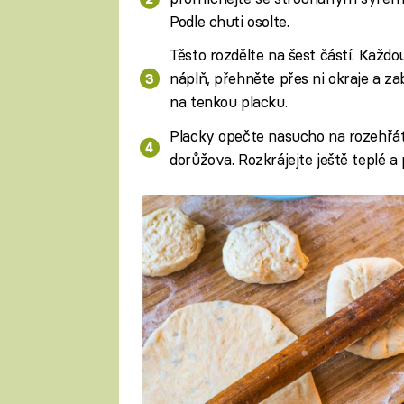
Podle chuti osolte.
Těsto rozdělte na šest částí. Každo
náplň, přehněte přes ni okraje a za
na tenkou placku.
Placky opečte nasucho na rozehřát
dorůžova. Rozkrájejte ještě teplé a 