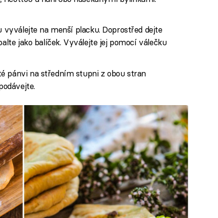
u vyválejte na menší placku. Doprostřed dejte
balte jako balíček. Vyválejte jej pomocí válečku
é pánvi na středním stupni z obou stran
podávejte.