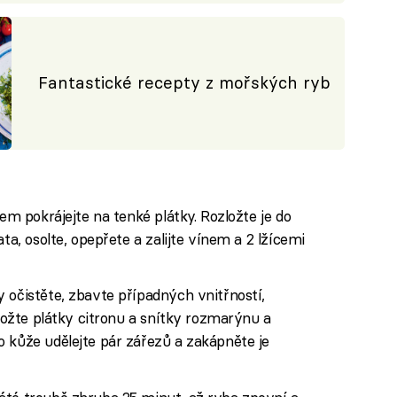
Fantastické recepty z mořských ryb
lem pokrájejte na tenké plátky. Rozložte je do
ta, osolte, opepřete a zalijte vínem a 2 lžícemi
 očistěte, zbavte případných vnitřností,
vložte plátky citronu a snítky rozmarýnu a
 kůže udělejte pár zářezů a zakápněte je