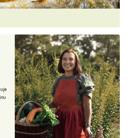
uje
inu