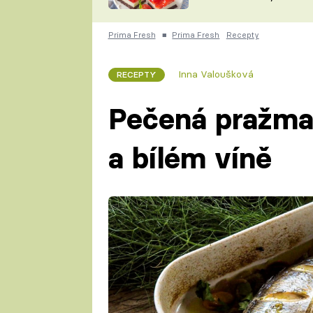
nepotřebujete troubu
ZDENĚK
ČESKO NA TALÍŘI
POHLREICH
Prima Fresh
■
Prima Fresh
Recepty
KAROLÍNA,
JAROSLAV SAPÍK
DOMÁCÍ
Inna Valoušková
RECEPTY
KUCHAŘKA
KAROLÍNA
KAMBERSKÁ
Pečená pražma 
a bílém víně