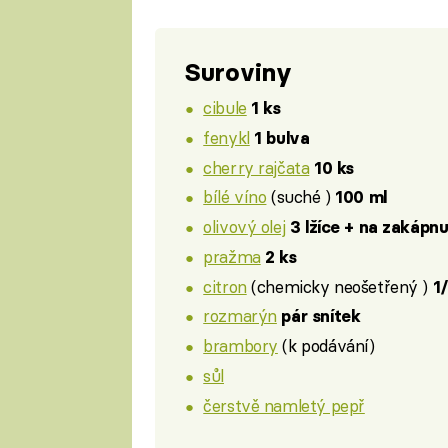
Suroviny
cibule
1 ks
fenykl
1 bulva
cherry rajčata
10 ks
bílé víno
(suché )
100 ml
olivový olej
3 lžíce + na zakápnu
pražma
2 ks
citron
(chemicky neošetřený )
1
rozmarýn
pár snítek
brambory
(k podávání)
sůl
čerstvě namletý pepř