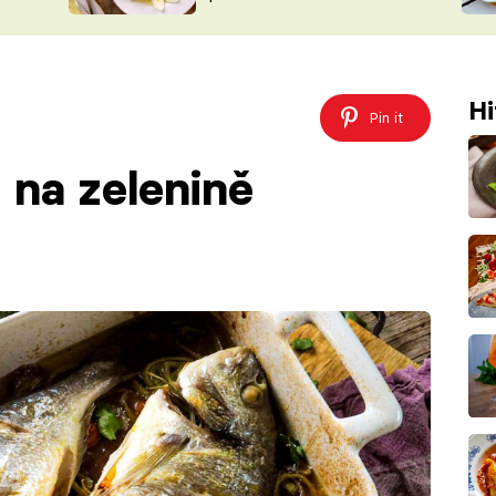
ŠÉFREDAK
VYCHYTÁVKY
SOUTĚŽ FR
NA NÁKUPECH
ČASOPIS
Hi
Pin it
na zelenině