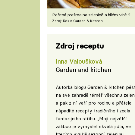
Pečená pražma na zelenině a bílém víně 2
Zdroj: Rok s Garden & Kitchen
Zdroj receptu
Inna Valoušková
Garden and kitchen
Autorka blogu Garden & kitchen pěst
na své zahradě téměř všechnu zelen
a pak z ní vaří pro rodinu a přátele
nápadité recepty tradičního i zcela
fantazijního střihu. „Mojí největší
zálibou je vymýšlet skvělá jídla, ve
kterých využiji sezonní zeleninu.