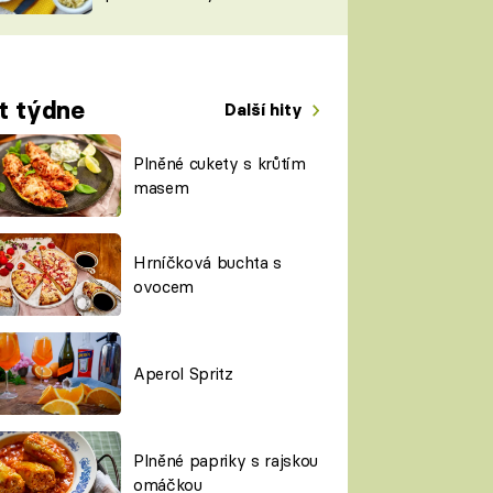
TORKY
ESH
t týdne
Další hity
Plněné cukety s krůtím
masem
Hrníčková buchta s
ovocem
Aperol Spritz
Plněné papriky s rajskou
omáčkou