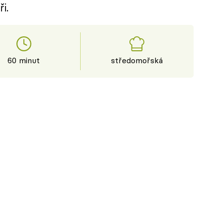
i.
60 minut
středomořská