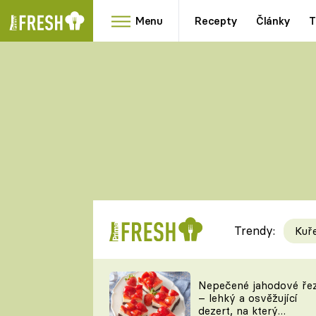
Menu
Recepty
Články
T
Oblíbené
Přílohy
recepty
HRANOLKY
HOUBY
KNEDLÍKY
DÝNĚ
KAŠE
RYCHLOVKY
Trendy:
Kuř
Populární
Videorecept
Nepečené jahodové ře
– lehký a osvěžující
kuchaři
dezert, na který
TEĎ VAŘÍ ŠÉF!