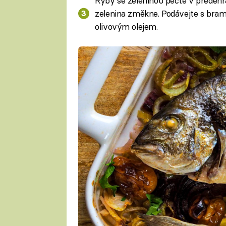
Ryby se zeleninou pečte v předehř
zelenina změkne. Podávejte s bram
olivovým olejem.