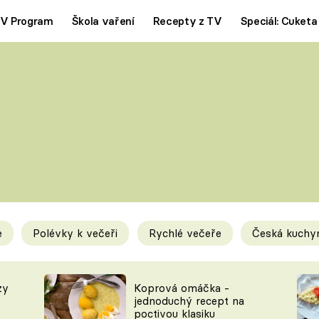
V Program
Škola vaření
Recepty z TV
Speciál: Cuketa
Polévky
Saláty
ČESKÁ KLASIKA
TĚSTOVIN
SILNÉ VÝVARY
SLADKÉ
KRÉMOVÉ
BEZMASÁ J
e
Polévky k večeři
Rychlé večeře
Česká kuchy
y
Tipy a triky
Novink
zy
Koprová omáčka -
jednoduchý recept na
poctivou klasiku
KAM ZA JÍDLEM
BLOG