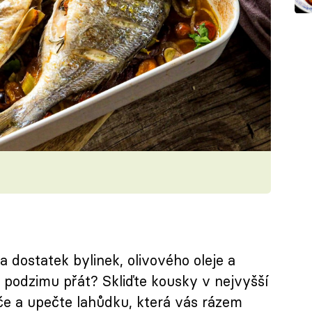
a dostatek bylinek, olivového oleje a
do podzimu přát? Skliďte kousky v nejvyšší
áče a upečte lahůdku, která vás rázem