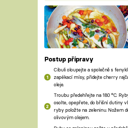
Postup přípravy
Cibuli oloupejte a společně s fenyk
zapékací mísy, přidejte cherry rajča
oleje.
Troubu předehřejte na 180 °C. Ryby
osolte, opepřete, do břišní dutiny 
ryby položte na zeleninu. Nožem do
olivovým olejem.