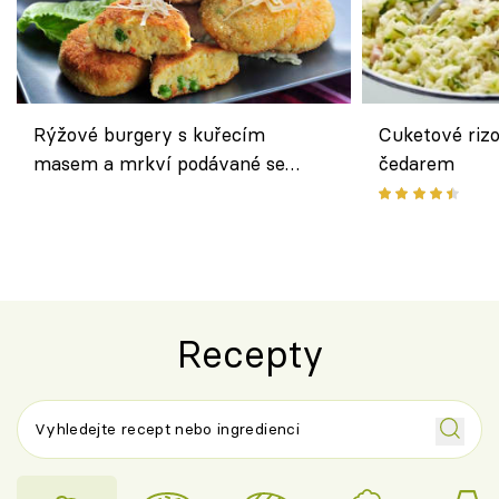
Rýžové burgery s kuřecím
Cuketové rizo
masem a mrkví podávané se
čedarem
salátem – lehká a chutná večeře
Recepty