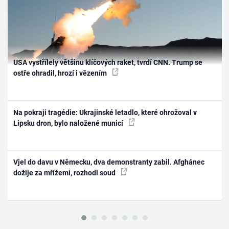
USA vystřílely většinu klíčových raket, tvrdí CNN. Trump se
ostře ohradil, hrozí i vězením
Na pokraji tragédie: Ukrajinské letadlo, které ohrožoval v
Lipsku dron, bylo naložené municí
Vjel do davu v Německu, dva demonstranty zabil. Afghánec
dožije za mřížemi, rozhodl soud