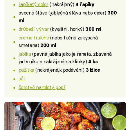
řapíkatý celer
(nakrájený)
4 řapíky
ovocná šťáva (jablečná šťáva nebo cider)
300
ml
drůbeží vývar
(kvalitní, horký)
300 ml
crème fraîche
(nebo tučná zakysaná
smetana)
200 ml
jablka
(pevná jablka jako je reneta, zbavená
jaderníku a nakrájená na klínky)
4 ks
pažitka
(nakrájená,k podávání)
3 lžíce
sůl
čerstvě namletý pepř