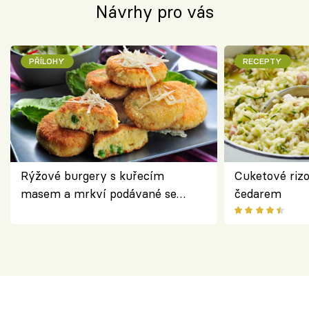
Návrhy pro vás
PŘÍLOHY
RECEPTY
Rýžové burgery s kuřecím
Cuketové rizo
masem a mrkví podávané se
čedarem
salátem – lehká a chutná večeře