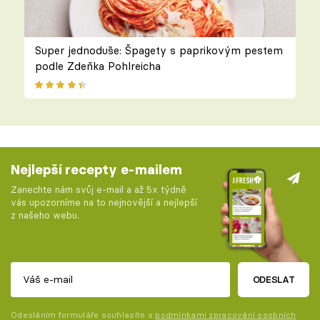
Super jednoduše: Špagety s paprikovým pestem
podle Zdeňka Pohlreicha
Nejlepší recepty e-mailem
Zanechte nám svůj e-mail a až 5x týdně
vás upozorníme na to nejnovější a nejlepší
z našeho webu.
ODESLAT
Odesláním formuláře souhlasíte s
podmínkami zpracování osobních