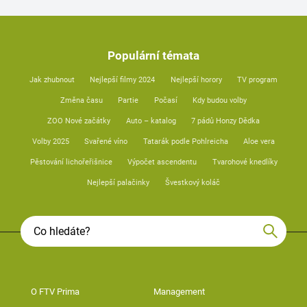
Populární témata
Jak zhubnout
Nejlepší filmy 2024
Nejlepší horory
TV program
Změna času
Partie
Počasí
Kdy budou volby
ZOO Nové začátky
Auto – katalog
7 pádů Honzy Dědka
Volby 2025
Svařené víno
Tatarák podle Pohlreicha
Aloe vera
Pěstování lichořeřišnice
Výpočet ascendentu
Tvarohové knedlíky
Nejlepší palačinky
Švestkový koláč
O FTV Prima
Management