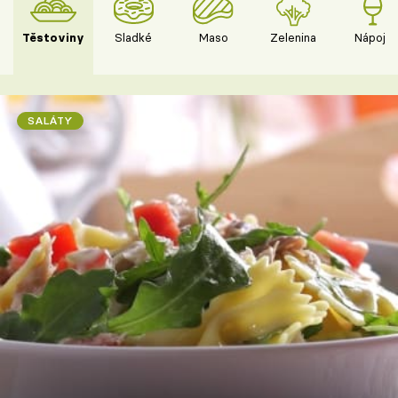
Těstoviny
Sladké
Maso
Zelenina
Nápoje
SALÁTY