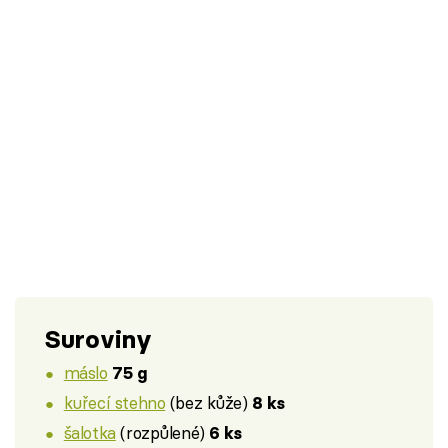
Suroviny
máslo
75 g
kuřecí stehno
(bez kůže)
8 ks
šalotka
(rozpůlené)
6 ks