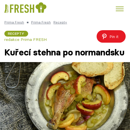
Prima Fresh
■
Prima Fresh
Recepty
Kuře
Polévky k večeři
Rychlé večeře
Trendy:
RECEPTY
Pin it
redakce Prima FRESH
Česká kuchyně
Čokoláda
Kuřecí stehna po normandsku
Témata
Recepty
Články
TV Program