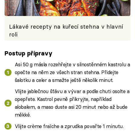
Lákavé recepty na kuřecí stehna v hlavní
roli
Postup přípravy
Asi 50 g másla rozehřejte v silnostěnném kastrolu a
opečte na něm ze všech stran stehna. Přidejte
šalotku a celer a smažte ještě několik minut.
Vlijte jablečnou šťávu a vývar a podle chuti osolte a
opepřete. Kastrol pevně přikryjte, například
alobalem, a maso duste asi 20 minut nebo až bude
měkké.
Vlijte crѐme fraȋche a zprudka povařte 1 minutu.