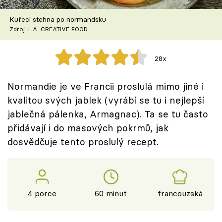
Škola vaření
Kuřecí stehna po normandsku
Zdroj: L.A. CREATIVE FOOD
Recepty z TV
Speciál: Cuketa
28x
Těhotnej kuchař
Normandie je ve Francii proslulá mimo jiné i
kvalitou svých jablek (vyrábí se tu i nejlepší
Sledujte prima+
jablečná pálenka, Armagnac). Ta se tu často
přidávají i do masových pokrmů, jak
Přihlášení
dosvědčuje tento proslulý recept.
Sledujte nás
4 porce
60 minut
francouzská