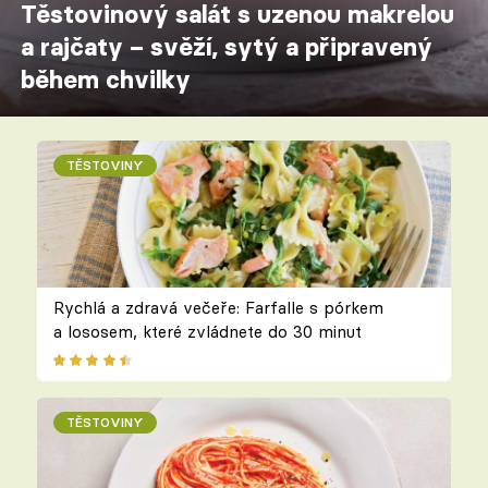
Těstovinový salát s uzenou makrelou
a rajčaty – svěží, sytý a připravený
během chvilky
TĚSTOVINY
Rychlá a zdravá večeře: Farfalle s pórkem
a lososem, které zvládnete do 30 minut
TĚSTOVINY