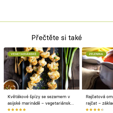
Přečtěte si také
VEGETARIÁNSKÉ
ZELENINA
Květákové špízy se sezamem v
Rajčatová om
asijské marinádě – vegetariánská
rajčat – zákla
chuťovka z grilu