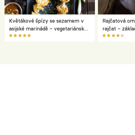
Květákové špízy se sezamem v
Rajčatová om
asijské marinádě – vegetariánská
rajčat – zákla
chuťovka z grilu