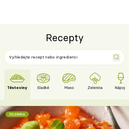
Recepty
Těstoviny
Sladké
Maso
Zelenina
Nápoje
ZELENINA