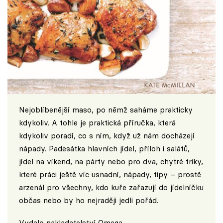
Nejoblíbenější maso, po němž saháme prakticky
kdykoliv. A tohle je praktická příručka, která
kdykoliv poradí, co s ním, když už nám docházejí
nápady. Padesátka hlavních jídel, příloh i salátů,
jídel na víkend, na párty nebo pro dva, chytré triky,
které práci ještě víc usnadní, nápady, tipy – prostě
arzenál pro všechny, kdo kuře zařazují do jídelníčku
občas nebo by ho nejraději jedli pořád.
Vydalo
nakladatelství Omega
.