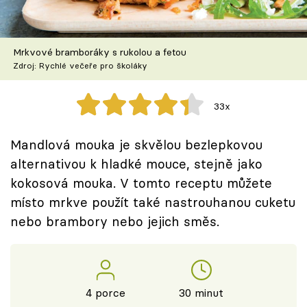
Škola vaření
Recepty z TV
Mrkvové bramboráky s rukolou a fetou
Zdroj: Rychlé večeře pro školáky
Speciál: Cuketa
33x
Těhotnej kuchař
Mandlová mouka je skvělou bezlepkovou
Sledujte prima+
alternativou k hladké mouce, stejně jako
kokosová mouka. V tomto receptu můžete
Přihlášení
místo mrkve použít také nastrouhanou cuketu
nebo brambory nebo jejich směs.
Sledujte nás
4 porce
30 minut