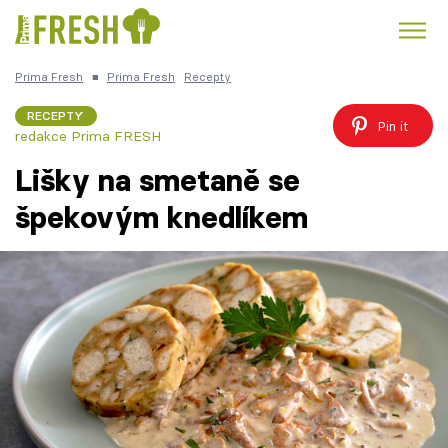
Prima Fresh
■
Prima Fresh
Recepty
Kuře
Polévky k večeři
Rychlé večeře
Trendy:
RECEPTY
Pin it
redakce Prima FRESH
Česká kuchyně
Čokoláda
Lišky na smetaně se
špekovým knedlíkem
Témata
Recepty
Články
TV Program