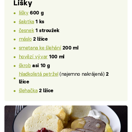
Lišky
lišky
600 g
šalotka
1 ks
česnek
1 stroužek
máslo
2 lžíce
smetana ke šlehání
200 ml
hovězí vývar
100 ml
škrob
asi 10 g
hladkolistá petržel
(najemno nakrájená)
2
lžíce
šlehačka
2 lžíce