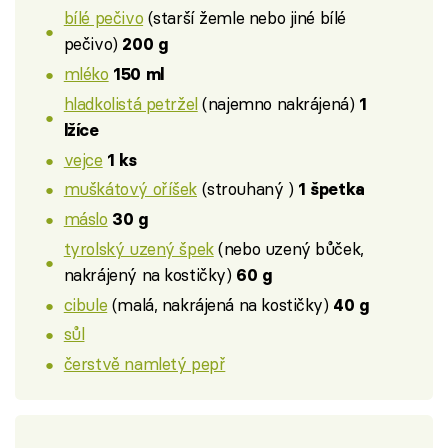
bílé pečivo
(starší žemle nebo jiné bílé
pečivo)
200 g
mléko
150 ml
hladkolistá petržel
(najemno nakrájená)
1
lžíce
vejce
1 ks
muškátový oříšek
(strouhaný )
1 špetka
máslo
30 g
tyrolský uzený špek
(nebo uzený bůček,
nakrájený na kostičky)
60 g
cibule
(malá, nakrájená na kostičky)
40 g
sůl
čerstvě namletý pepř