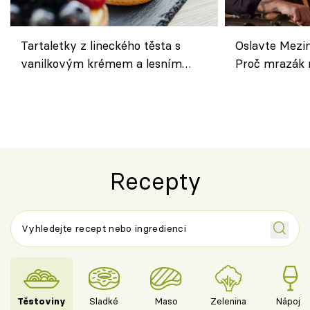
Tartaletky z lineckého těsta s
Oslavte Mezin
vanilkovým krémem a lesním
Proč mrazák n
ovocem podle Bread Society
horku vsadit 
Recepty
Těstoviny
Sladké
Maso
Zelenina
Nápoje