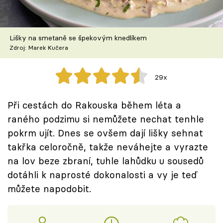
Škola vaření
Recepty z TV
Lišky na smetaně se špekovým knedlíkem
Zdroj: Marek Kučera
Speciál: Cuketa
29x
Těhotnej kuchař
Při cestách do Rakouska během léta a
Sledujte prima+
raného podzimu si nemůžete nechat tenhle
pokrm ujít. Dnes se ovšem dají lišky sehnat
Přihlášení
takřka celoročně, takže neváhejte a vyrazte
na lov beze zbraní, tuhle lahůdku u sousedů
dotáhli k naprosté dokonalosti a vy je teď
Sledujte nás
můžete napodobit.