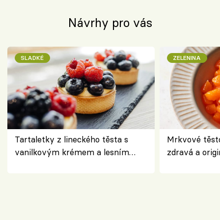
Návrhy pro vás
SLADKÉ
ZELENINA
Tartaletky z lineckého těsta s
Mrkvové těst
vanilkovým krémem a lesním
zdravá a origi
ovocem podle Bread Society
klasiky