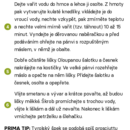
Dejte vařit vodu do hrnce a lehce ji osolte. Z hmoty
pak vytvarujte kulaté knedlíky, vkládejte je do
vroucí vody, nechte vzkypět, pak zmírněte teplotu
a nechte velmi mírně vařit (tzv. táhnout) 10 až 15
minut. Vyndejte je děrovanou naběračkou a před
podáváním ohřejte na pánvi s rozpuštěným
máslem, v němž je obalte.
Dobře očistěte lišky. Oloupanou šalotku a česnek
nakrájejte na kostičky. Ve velké pánvi rozehřejte
máslo a opečte na něm lišky. Přidejte šalotku a
česnek, osolte a opepřete.
Vlijte smetanu a vývar a krátce povařte, až budou
lišky měkké. Škrob promíchejte s trochou vody,
vlijte k liškám a dál už nevařte. Nakonec k liškám
vmíchejte petrželku a šlehačku.
Tyrolský špek se podobá spíš prosciuttu
PRIMA TIP: