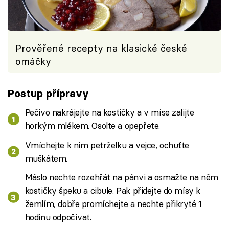
Prověřené recepty na klasické české
omáčky
Postup přípravy
Pečivo nakrájejte na kostičky a v míse zalijte
horkým mlékem. Osolte a opepřete.
Vmíchejte k nim petrželku a vejce, ochuťte
muškátem.
Máslo nechte rozehřát na pánvi a osmažte na něm
kostičky špeku a cibule. Pak přidejte do mísy k
žemlím, dobře promíchejte a nechte přikryté 1
hodinu odpočívat.