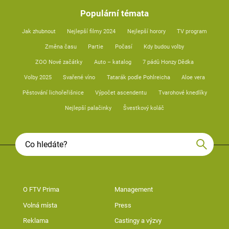
Populární témata
Jak zhubnout
Nejlepší filmy 2024
Nejlepší horory
TV program
Změna času
Partie
Počasí
Kdy budou volby
ZOO Nové začátky
Auto – katalog
7 pádů Honzy Dědka
Volby 2025
Svařené víno
Tatarák podle Pohlreicha
Aloe vera
Pěstování lichořeřišnice
Výpočet ascendentu
Tvarohové knedlíky
Nejlepší palačinky
Švestkový koláč
O FTV Prima
Management
Volná místa
Press
Reklama
Castingy a výzvy