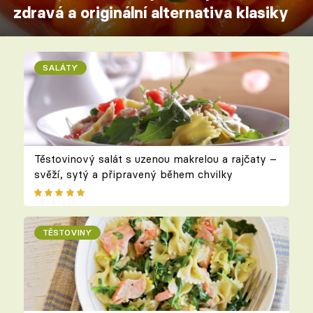
zdravá a originální alternativa klasiky
SALÁTY
Těstovinový salát s uzenou makrelou a rajčaty –
svěží, sytý a připravený během chvilky
TĚSTOVINY