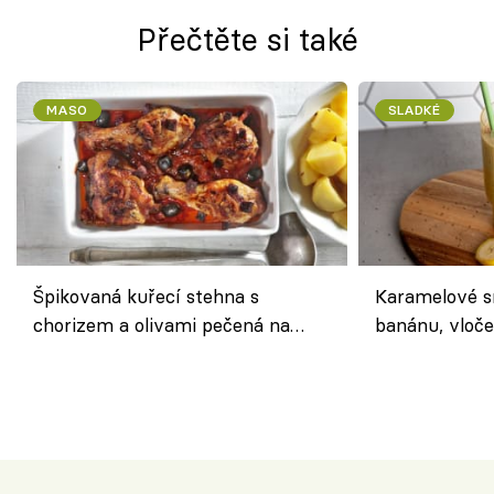
Přečtěte si také
MASO
SLADKÉ
Špikovaná kuřecí stehna s
Karamelové s
chorizem a olivami pečená na
banánu, vloče
letní zelenině – šťavnaté maso s
snídaně do sk
výraznou chutí inspirovanou
Španělskem