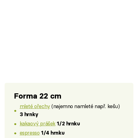
Forma 22 cm
mleté ořechy
(najemno namleté např. kešu)
3 hrnky
kakaový prášek
1/2 hrnku
espresso
1/4 hrnku