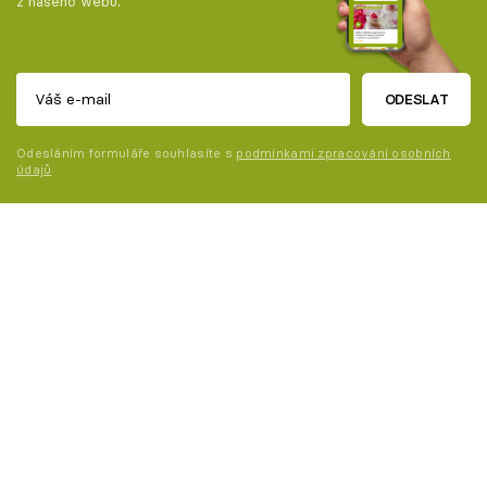
z našeho webu.
ODESLAT
Odesláním formuláře souhlasíte s
podmínkami zpracování osobních
údajů