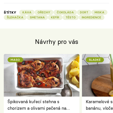
ŠTÍTKY
KÁVA
OŘECHY
ČOKOLÁDA
DORT
MISKA
ŠLEHAČKA
SMETANA
KEFÍR
TĚSTO
INGREDIENCE
Návrhy pro vás
MASO
SLADKÉ
Špikovaná kuřecí stehna s
Karamelové s
chorizem a olivami pečená na
banánu, vloče