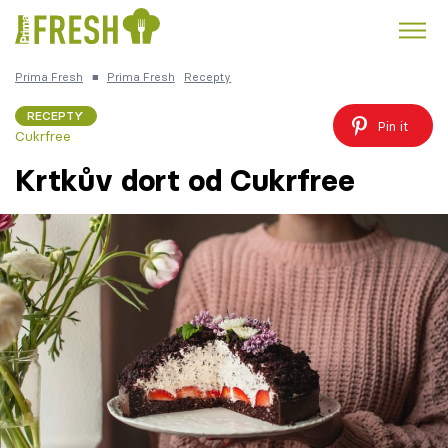
Prima Fresh
■
Prima Fresh
Recepty
Kuře
Polévky k večeři
Rychlé večeře
Trendy:
RECEPTY
Pin it
Cukrfree
Česká kuchyně
Čokoláda
Krtkův dort od Cukrfree
Témata
Recepty
Články
TV Program