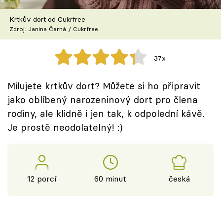
Škola vaření
Krtkův dort od Cukrfree
Zdroj: Janina Černá / Cukrfree
Recepty z TV
Speciál: Cuketa
37x
Těhotnej kuchař
Milujete krtkův dort? Můžete si ho připravit
jako oblíbený narozeninový dort pro člena
Sledujte prima+
rodiny, ale klidně i jen tak, k odpolední kávě.
Je prostě neodolatelný! :)
Přihlášení
Sledujte nás
12 porcí
60 minut
česká