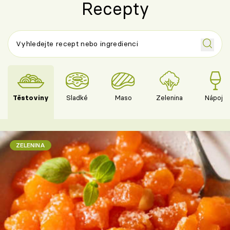
Recepty
Těstoviny
Sladké
Maso
Zelenina
Nápoje
ZELENINA