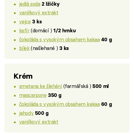
jedlá soda
2 lžičky
vanilkový extrakt
vejce
3 ks
kefír
(domácí )
1/2 hrnku
čokoláda s vysokým obsahem kakaa
40 g
bílek
(našlehané )
3 ks
Krém
smetana ke šlehání
(farmářská )
500 ml
mascarpone
350 g
čokoláda s vysokým obsahem kakaa
60 g
jahody
500 g
vanilkový extrakt