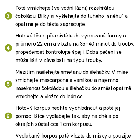
Poté vmíchejte (ve vodní lázni) rozehřátou
čokoládu. Bílky si vyšlehejte do tuhého “sněhu” a
opatrně je do těsta zapracujte.
Hotové těsto přemístěte do vymazané formy o
průměru 22 cm a vložte na 35–40 minut do trouby,
propečenost kontrolujte špejlí. Doba pečení se
může lišit v závislosti na typu trouby.
Mezitím našlehejte smetanu do šlehačky. V míse
smíchejte mascarpone s vanilkou a najemno
nasekanou čokoládou a šlehačku do směsi opatrně
vmíchejte a vložte do lednice.
Hotový korpus nechte vychladnout a poté jej
pomocí lžíce vydlabejte tak, aby na dně a po
okrajích zůstal cca 1 cm korpusu.
Vydlabaný korpus poté vložte do misky a použijte