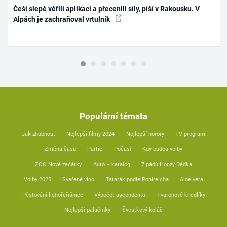
Češi slepě věřili aplikaci a přecenili síly, píší v Rakousku. V
Alpách je zachraňoval vrtulník
Populární témata
Jak zhubnout
Nejlepší filmy 2024
Nejlepší horory
TV program
Změna času
Partie
Počasí
Kdy budou volby
ZOO Nové začátky
Auto – katalog
7 pádů Honzy Dědka
Volby 2025
Svařené víno
Tatarák podle Pohlreicha
Aloe vera
Pěstování lichořeřišnice
Výpočet ascendentu
Tvarohové knedlíky
Nejlepší palačinky
Švestkový koláč