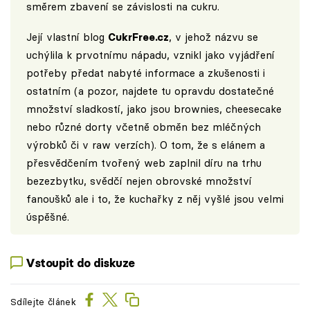
směrem zbavení se závislosti na cukru.
Její vlastní blog
CukrFree.cz
, v jehož názvu se
uchýlila k prvotnímu nápadu, vznikl jako vyjádření
potřeby předat nabyté informace a zkušenosti i
ostatním (a pozor, najdete tu opravdu dostatečné
množství sladkostí, jako jsou brownies, cheesecake
nebo různé dorty včetně obměn bez mléčných
výrobků či v raw verzích). O tom, že s elánem a
přesvědčením tvořený web zaplnil díru na trhu
bezezbytku, svědčí nejen obrovské množství
fanoušků ale i to, že kuchařky z něj vyšlé jsou velmi
úspěšné.
Vstoupit do diskuze
Sdílejte článek