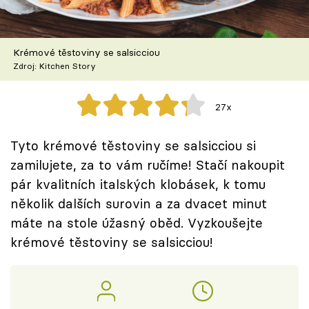
Škola vaření
Recepty z TV
Krémové těstoviny se salsicciou
Zdroj: Kitchen Story
Speciál: Cuketa
27x
Těhotnej kuchař
Tyto krémové těstoviny se salsicciou si
Sledujte prima+
zamilujete, za to vám ručíme! Stačí nakoupit
pár kvalitních italských klobásek, k tomu
Přihlášení
několik dalších surovin a za dvacet minut
máte na stole úžasný oběd. Vyzkoušejte
krémové těstoviny se salsicciou!
Sledujte nás