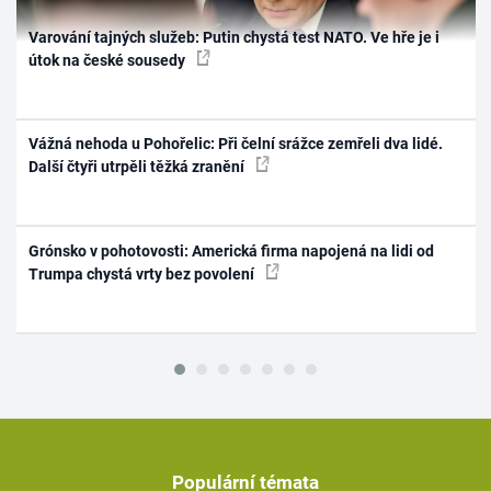
Varování tajných služeb: Putin chystá test NATO. Ve hře je i
útok na české sousedy
Vážná nehoda u Pohořelic: Při čelní srážce zemřeli dva lidé.
Další čtyři utrpěli těžká zranění
Grónsko v pohotovosti: Americká firma napojená na lidi od
Trumpa chystá vrty bez povolení
Populární témata