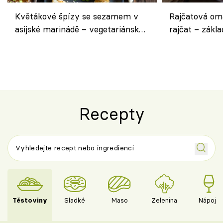
Květákové špízy se sezamem v
Rajčatová om
asijské marinádě – vegetariánská
rajčat – zákla
chuťovka z grilu
Recepty
Těstoviny
Sladké
Maso
Zelenina
Nápoje