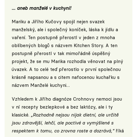
… aneb manželé v kuchyni!
Mariku a Jiřího Kučovy spojil nejen svazek
manželský, ale i společný koníček, láska k jídlu a
vaření. Ten postupně přerostl v jeden z mnoha
oblíbených blogů s názvem
Kitchen Story
. A ten
postupně přerostl v tak mimořádně úspěšný
projekt, že se mu Marika rozhodla věnovat na plný
úvazek. A to celé teď přerostlo v první společnou
krásně napsanou a s citem nafocenou kuchařku s
názvem Manželé kuchyni…
Vzhledem k Jiřího diagnóze Crohnovy nemoci jsou
v ní recepty bezlepkové a bez laktózy, ale i ty
klasické.
„Rozhodně nejsou nijak dietní, ale určitě
jsou zdravější, lehčí, ale poctivé a vymýšlené s
respektem k tomu, co zrovna roste a dozrává,“
říká