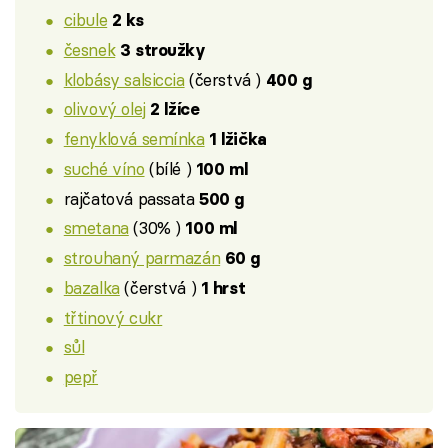
cibule
2 ks
česnek
3 stroužky
klobásy salsiccia
(čerstvá )
400 g
olivový olej
2 lžíce
fenyklová semínka
1 lžička
suché víno
(bílé )
100 ml
rajčatová passata
500 g
smetana
(30% )
100 ml
strouhaný parmazán
60 g
bazalka
(čerstvá )
1 hrst
třtinový cukr
sůl
pepř