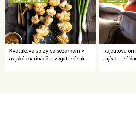
VEGETARIÁNSKÉ
ZELENINA
Květákové špízy se sezamem v
Rajčatová om
asijské marinádě – vegetariánská
rajčat – zákla
chuťovka z grilu