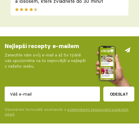
a lososem, které zvládnete do 30 minut
Nejlepší recepty e-mailem
Zanechte nám svůj e-mail a až 5x týdně
vás upozorníme na to nejnovější a nejlepší
z našeho webu.
ODESLAT
Odesláním formuláře souhlasíte s
podmínkami zpracování osobních
údajů