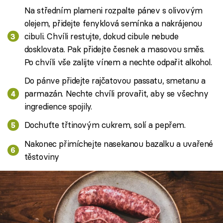
Na středním plameni rozpalte pánev s olivovým
olejem, přidejte fenyklová semínka a nakrájenou
cibuli. Chvíli restujte, dokud cibule nebude
dosklovata. Pak přidejte česnek a masovou směs.
Po chvíli vše zalijte vínem a nechte odpařit alkohol.
Do pánve přidejte rajčatovou passatu, smetanu a
parmazán. Nechte chvíli provařit, aby se všechny
ingredience spojily.
Dochuťte třtinovým cukrem, solí a pepřem.
Nakonec přimíchejte nasekanou bazalku a uvařené
těstoviny