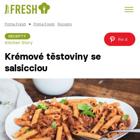
Prima Fresh
■
Prima Fresh
Recepty
Kuře
Polévky k večeři
Rychlé večeře
Trendy:
RECEPTY
Pin it
Kitchen Story
Česká kuchyně
Čokoláda
Krémové těstoviny se
salsicciou
Témata
Recepty
Články
TV Program