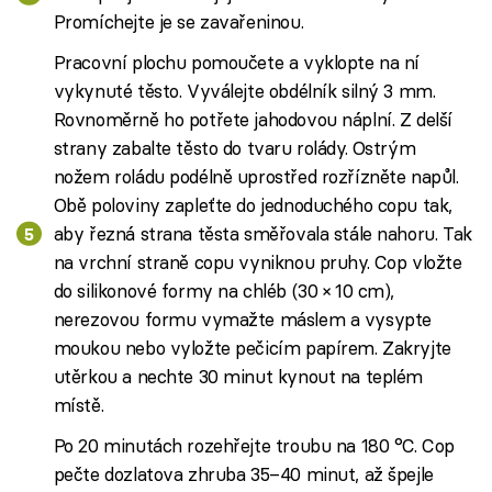
Promíchejte je se zavařeninou.
Pracovní plochu pomoučete a vyklopte na ní
vykynuté těsto. Vyválejte obdélník silný 3 mm.
Rovnoměrně ho potřete jahodovou náplní. Z delší
strany zabalte těsto do tvaru rolády. Ostrým
nožem roládu podélně uprostřed rozřízněte napůl.
Obě poloviny zapleťte do jednoduchého copu tak,
aby řezná strana těsta směřovala stále nahoru. Tak
na vrchní straně copu vyniknou pruhy. Cop vložte
do silikonové formy na chléb (30 × 10 cm),
nerezovou formu vymažte máslem a vysypte
moukou nebo vyložte pečicím papírem. Zakryjte
utěrkou a nechte 30 minut kynout na teplém
místě.
Po 20 minutách rozehřejte troubu na 180 °C. Cop
pečte dozlatova zhruba 35–40 minut, až špejle