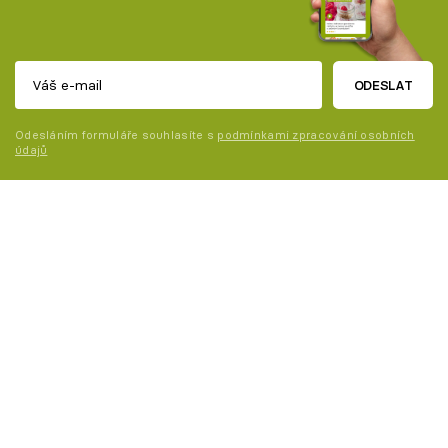
ODESLAT
Odesláním formuláře souhlasíte s
podmínkami zpracování osobních
údajů