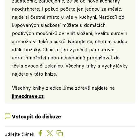
začátečník, zaručujeme, že se od nové kuchařky
neodtrhnete. I pokud pečete jen jednou za měsíc,
najde si čestné místo u vás v kuchyni. Narozdíl od
kupovaných sladkostí můžete u domácích
poctivých moučníků ovlivnit složení, kvalitu surovin
a množství tuků a cukrů. Nebojte se, chutnat budou
stále božsky. Chce to jen vyměnit pár surovin,
ubrat množství nebo nenápadně propašovat do
těsta ovoce či zeleninu. Všechny triky a vychytávky
najdete v této knize.
Všechny knihy z edice Jíme zdravě najdete na
jimezdrave.cz
.
Vstoupit do diskuze
Sdílejte článek