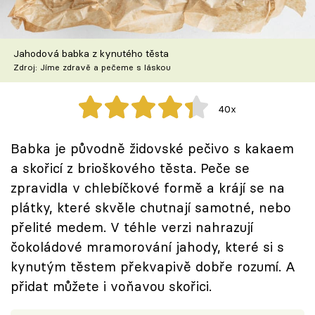
Škola vaření
Recepty z TV
Jahodová babka z kynutého těsta
Zdroj: Jíme zdravě a pečeme s láskou
Speciál: Cuketa
40x
Těhotnej kuchař
Babka je původně židovské pečivo s kakaem
Sledujte prima+
a skořicí z brioškového těsta. Peče se
zpravidla v chlebíčkové formě a krájí se na
Přihlášení
plátky, které skvěle chutnají samotné, nebo
přelité medem. V téhle verzi nahrazují
čokoládové mramorování jahody, které si s
Sledujte nás
kynutým těstem překvapivě dobře rozumí. A
přidat můžete i voňavou skořici.