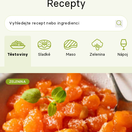
Recepty
Těstoviny
Sladké
Maso
Zelenina
Nápoje
ZELENINA