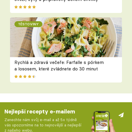
TĚSTOVINY
Rychlá a zdravá večeře: Farfalle s pórkem
a lososem, které zvládnete do 30 minut
Nejlepší recepty e-mailem
Zanechte nám svůj e-mail a až 5x týdně
vás upozorníme na to nejnovější a nejlepší
z našeho webu.