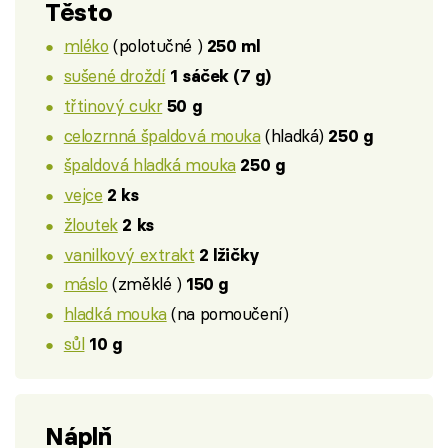
Těsto
mléko
(polotučné )
250 ml
sušené droždí
1 sáček (7 g)
třtinový cukr
50 g
celozrnná špaldová mouka
(hladká)
250 g
špaldová hladká mouka
250 g
vejce
2 ks
žloutek
2 ks
vanilkový extrakt
2 lžičky
máslo
(změklé )
150 g
hladká mouka
(na pomoučení)
sůl
10 g
Náplň