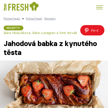
Prima Fresh
■
Prima Fresh
Recepty
Kuře
Polévky k večeři
Rychlé večeře
Trendy:
RECEPTY
Pin it
Bára Hlubučková, Bára Lundgren a Petr Novák
Česká kuchyně
Čokoláda
Jahodová babka z kynutého
těsta
Témata
Recepty
Články
TV Program