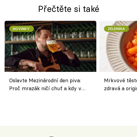
Přečtěte si také
NOVINKY
ZELENINA
Oslavte Mezinárodní den piva:
Mrkvové těst
Proč mrazák ničí chuť a kdy v
zdravá a origi
horku vsadit na šnyt?
klasiky