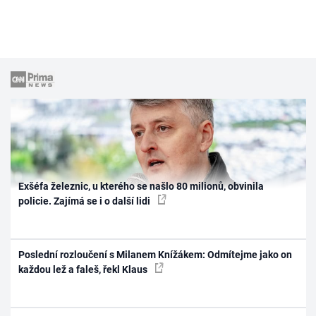
Exšéfa železnic, u kterého se našlo 80 milionů, obvinila
policie. Zajímá se i o další lidi
Poslední rozloučení s Milanem Knížákem: Odmítejme jako on
každou lež a faleš, řekl Klaus