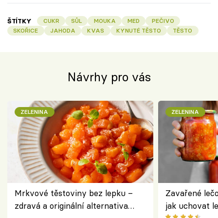
ŠTÍTKY
CUKR
SŮL
MOUKA
MED
PEČIVO
SKOŘICE
JAHODA
KVAS
KYNUTÉ TĚSTO
TĚSTO
Návrhy pro vás
ZELENINA
ZELENINA
Mrkvové těstoviny bez lepku –
Zavařené lečo
zdravá a originální alternativa
jak uchovat l