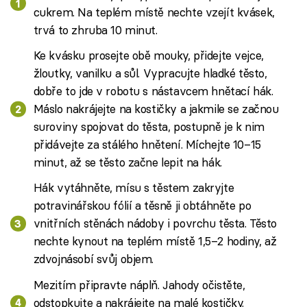
cukrem. Na teplém místě nechte vzejít kvásek,
trvá to zhruba 10 minut.
Ke kvásku prosejte obě mouky, přidejte vejce,
žloutky, vanilku a sůl. Vypracujte hladké těsto,
dobře to jde v robotu s nástavcem hnětací hák.
Máslo nakrájejte na kostičky a jakmile se začnou
suroviny spojovat do těsta, postupně je k nim
přidávejte za stálého hnětení. Míchejte 10–15
minut, až se těsto začne lepit na hák.
Hák vytáhněte, mísu s těstem zakryjte
potravinářskou fólií a těsně ji obtáhněte po
vnitřních stěnách nádoby i povrchu těsta. Těsto
nechte kynout na teplém místě 1,5–2 hodiny, až
zdvojnásobí svůj objem.
Mezitím připravte náplň. Jahody očistěte,
odstopkujte a nakrájejte na malé kostičky.