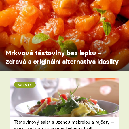
Mrkvové těstoviny bez lepku –
zdravá a originální alternativa klasiky
SALÁTY
Těstovinový salát s uzenou makrelou a rajčaty –
svěží, sytý a připravený během chvilky