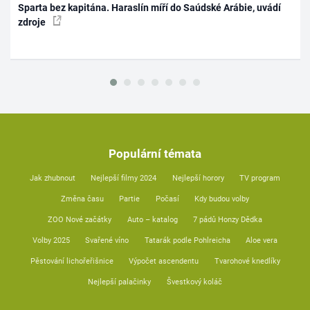
Sparta bez kapitána. Haraslín míří do Saúdské Arábie, uvádí
zdroje
Populární témata
Jak zhubnout
Nejlepší filmy 2024
Nejlepší horory
TV program
Změna času
Partie
Počasí
Kdy budou volby
ZOO Nové začátky
Auto – katalog
7 pádů Honzy Dědka
Volby 2025
Svařené víno
Tatarák podle Pohlreicha
Aloe vera
Pěstování lichořeřišnice
Výpočet ascendentu
Tvarohové knedlíky
Nejlepší palačinky
Švestkový koláč