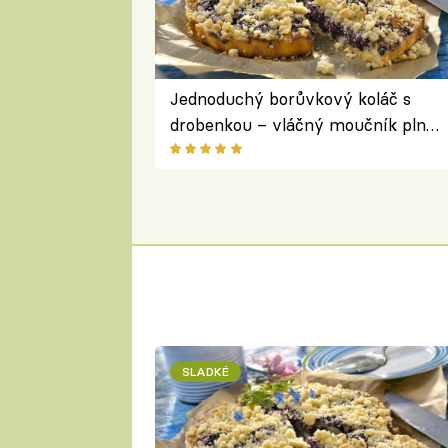
Jednoduchý borůvkový koláč s
drobenkou – vláčný moučník plný
ovoce
SLADKÉ