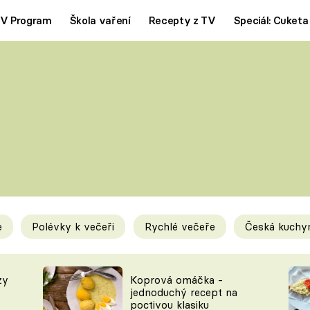
V Program
Škola vaření
Recepty z TV
Speciál: Cuketa
Polévky
Saláty
ČESKÁ KLASIKA
TĚSTOVIN
SILNÉ VÝVARY
SLADKÉ
KRÉMOVÉ
BEZMASÁ J
e
Polévky k večeři
Rychlé večeře
Česká kuchy
y
Tipy a triky
Novink
zy
Koprová omáčka -
jednoduchý recept na
poctivou klasiku
KAM ZA JÍDLEM
BLOG