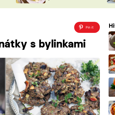
ŠÉFREDAK
VYCHYTÁVKY
SOUTĚŽ FR
NA NÁKUPECH
ČASOPIS
Hi
Pin it
átky s bylinkami