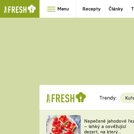
Menu
Recepty
Články
T
Oblíbené
Přílohy
recepty
HRANOLKY
HOUBY
KNEDLÍKY
DÝNĚ
KAŠE
RYCHLOVKY
Trendy:
Kuř
Populární
Videorecept
Nepečené jahodové ře
– lehký a osvěžující
kuchaři
dezert, na který
TEĎ VAŘÍ ŠÉF!