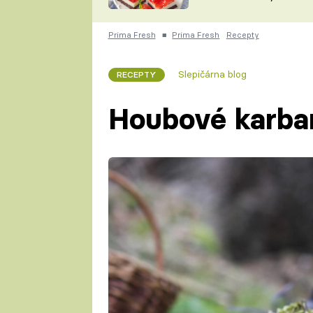
nepotřebujete troubu
ZDENĚK
ČESKO NA TALÍŘI
POHLREICH
Prima Fresh
■
Prima Fresh
Recepty
KAROLÍNA,
JAROSLAV SAPÍK
DOMÁCÍ
Slepičárna blog
RECEPTY
KUCHAŘKA
KAROLÍNA
KAMBERSKÁ
Houbové karban