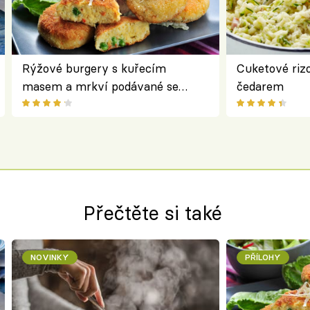
Rýžové burgery s kuřecím
Cuketové rizo
masem a mrkví podávané se
čedarem
salátem – lehká a chutná večeře
Přečtěte si také
NOVINKY
PŘÍLOHY