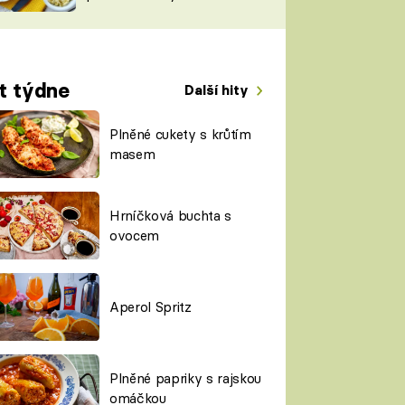
TORKY
ESH
t týdne
Další hity
Plněné cukety s krůtím
masem
Hrníčková buchta s
ovocem
Aperol Spritz
Plněné papriky s rajskou
omáčkou