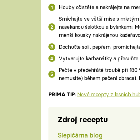
Houby očistěte a nakrájejte na men
Smíchejte ve větší míse s mletým
nasekanou šalotkou a bylinkami. M
menší kousky nakrájenou kadeřavo
Dochuťte solí, pepřem, promíchejte
Vytvarujte karbanátky a přesuňte
Pečte v předehřáté troubě při 180 °
nemusíte) během pečení obracet. P
:
Nové recepty z lesních hub,
PRIMA TIP
Zdroj receptu
Slepičárna blog