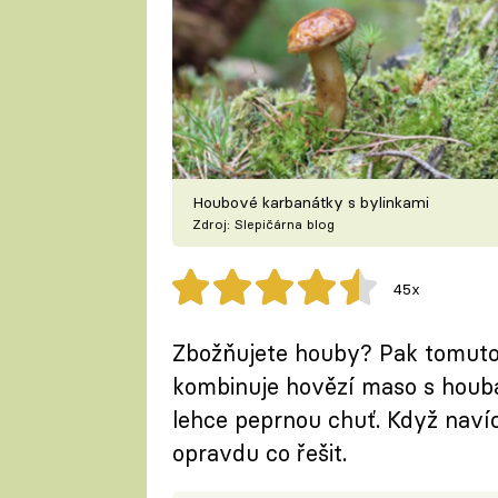
Houbové karbanátky s bylinkami
Zdroj: Slepičárna blog
45x
Zbožňujete houby? Pak tomuto 
kombinuje hovězí maso s houba
lehce peprnou chuť. Když navíc
opravdu co řešit.