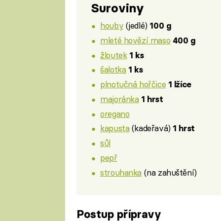
Suroviny
houby
(jedlé)
100 g
mleté hovězí maso
400 g
žloutek
1 ks
šalotka
1 ks
plnotučná hořčice
1 lžíce
majoránka
1 hrst
oregano
kapusta
(kadeřavá)
1 hrst
sůl
pepř
strouhanka
(na zahuštění)
Postup přípravy