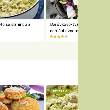
to se slaninou a
Borůvkovo-tvarohové nanuky 
domácí ovocná zmrzlina na dř
RECEPTY