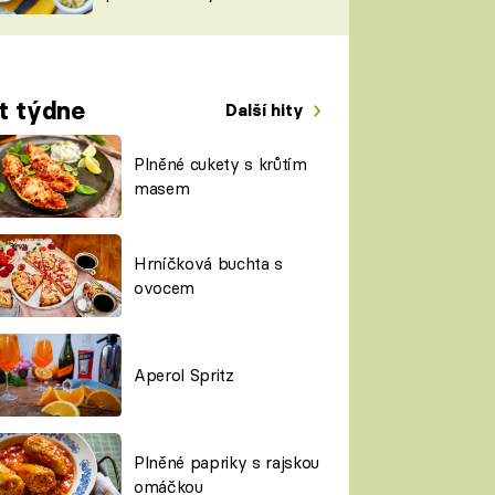
TORKY
ESH
t týdne
Další hity
Plněné cukety s krůtím
masem
Hrníčková buchta s
ovocem
Aperol Spritz
Plněné papriky s rajskou
omáčkou