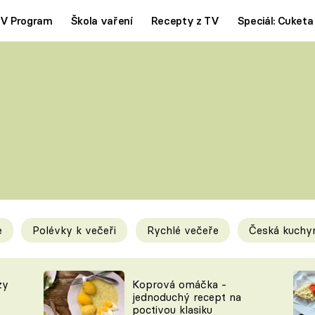
V Program
Škola vaření
Recepty z TV
Speciál: Cuketa
Polévky
Saláty
ČESKÁ KLASIKA
TĚSTOVIN
SILNÉ VÝVARY
SLADKÉ
KRÉMOVÉ
BEZMASÁ J
e
Polévky k večeři
Rychlé večeře
Česká kuchy
y
Tipy a triky
Novink
zy
Koprová omáčka -
jednoduchý recept na
poctivou klasiku
KAM ZA JÍDLEM
BLOG