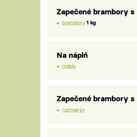
Zapečené brambory s
brambory
1 kg
Na náplň
máslo
Zapečené brambory s
rozmarýn