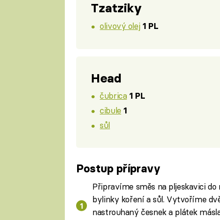
Tzatziky
olivový olej
1 PL
Head
čubrica
1 PL
cibule
1
sůl
Postup přípravy
Připravíme směs na pljeskavici do
bylinky koření a sůl. Vytvoříme dv
nastrouhaný česnek a plátek másla