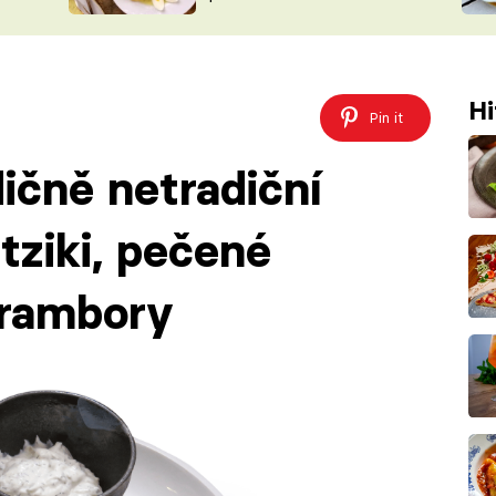
ŠÉFREDAK
VYCHYTÁVKY
SOUTĚŽ FR
NA NÁKUPECH
ČASOPIS
Hi
Pin it
ičně netradiční
atziki, pečené
rambory