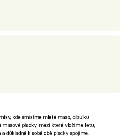
 mísy, kde smísíme mleté maso, cibulku
ě masové placky, mezi které vložíme fetu,
 a důkladně k sobě obě placky spojíme.