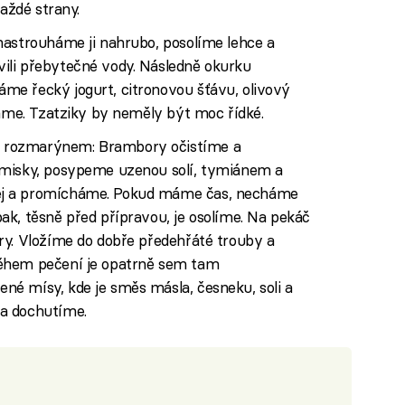
každé strany.
nastrouháme ji nahrubo, posolíme lehce a
ili přebytečné vody. Následně okurku
e řecký jogurt, citronovou šťávu, olivový
háme. Tzatziky by neměly být moc řídké.
 rozmarýnem: Brambory očistíme a
 misky, posypeme uzenou solí, tymiánem a
ej a promícháme. Pokud máme čas, necháme
k, těsně před přípravou, je osolíme. Na pekáč
ry. Vložíme do dobře předehřáté trouby a
ěhem pečení je opatrně sem tam
é mísy, kde je směs másla, česneku, soli a
a dochutíme.