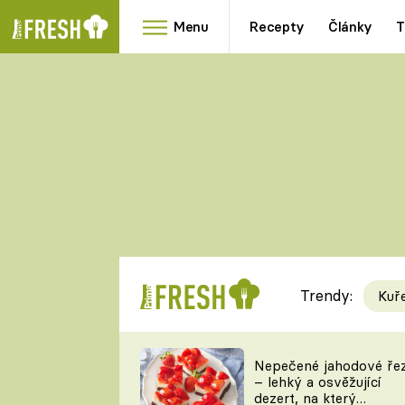
Menu
Recepty
Články
T
Oblíbené
Přílohy
recepty
HRANOLKY
HOUBY
KNEDLÍKY
DÝNĚ
KAŠE
RYCHLOVKY
Trendy:
Kuř
Populární
Videorecept
Nepečené jahodové ře
– lehký a osvěžující
kuchaři
dezert, na který
TEĎ VAŘÍ ŠÉF!