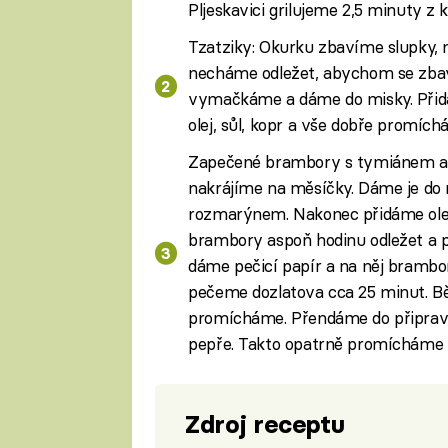
Pljeskavici grilujeme 2,5 minuty z 
Tzatziky: Okurku zbavíme slupky, 
necháme odležet, abychom se zbav
vymačkáme a dáme do misky. Přidám
olej, sůl, kopr a vše dobře promíc
Zapečené brambory s tymiánem a
nakrájíme na měsíčky. Dáme je do
rozmarýnem. Nakonec přidáme ol
brambory aspoň hodinu odležet a pa
dáme pečicí papír a na něj brambo
pečeme dozlatova cca 25 minut. B
promícháme. Přendáme do připraven
pepře. Takto opatrně promícháme 
Zdroj receptu