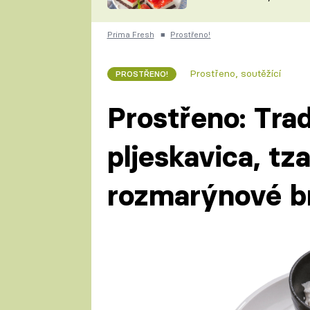
nepotřebujete troubu
ZDENĚK
ČESKO NA TALÍŘI
POHLREICH
Prima Fresh
■
Prostřeno!
KAROLÍNA,
JAROSLAV SAPÍK
DOMÁCÍ
Prostřeno, soutěžící
PROSTŘENO!
KUCHAŘKA
KAROLÍNA
KAMBERSKÁ
Prostřeno: Trad
pljeskavica, tz
rozmarýnové b