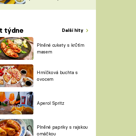
TORKY
ESH
t týdne
Další hity
Plněné cukety s krůtím
masem
Hrníčková buchta s
ovocem
Aperol Spritz
Plněné papriky s rajskou
omáčkou