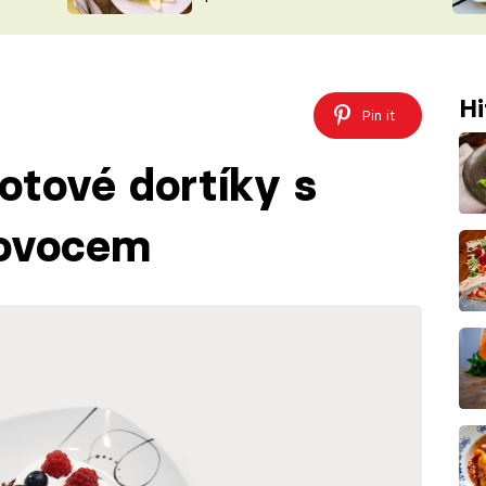
ŠÉFREDAK
VYCHYTÁVKY
SOUTĚŽ FR
NA NÁKUPECH
ČASOPIS
Hi
Pin it
otové dortíky s
 ovocem