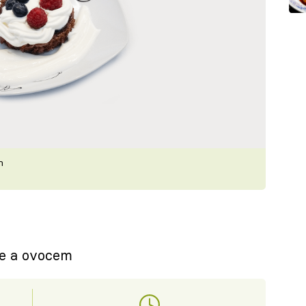
m
ne a ovocem