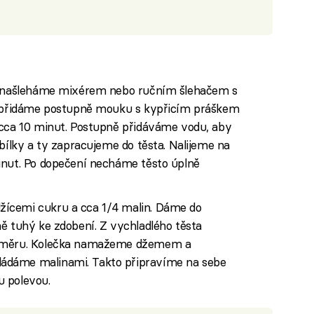
ky našleháme mixérem nebo ručním šlehačem s
té přidáme postupně mouku s kypřicím práškem
 cca 10 minut. Postupně přidáváme vodu, aby
 bílky a ty zapracujeme do těsta. Nalijeme na
inut. Po dopečení necháme těsto úplně
ícemi cukru a cca 1/4 malin. Dáme do
ě tuhý ke zdobení. Z vychladlého těsta
růměru. Kolečka namažeme džemem a
ádáme malinami. Takto připravíme na sebe
u polevou.