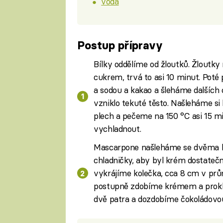
voda
Postup přípravy
Bílky oddělíme od žloutků. Žlout
cukrem, trvá to asi 10 minut. Po
a sodou a kakao a šleháme dalších
vzniklo tekuté těsto. Našleháme si
plech a pečeme na 150 °C asi 15 m
vychladnout.
Mascarpone našleháme se dvěma lž
chladničky, aby byl krém dostatečn
vykrájíme kolečka, cca 8 cm v p
postupně zdobíme krémem a prokl
dvě patra a dozdobíme čokoládovo