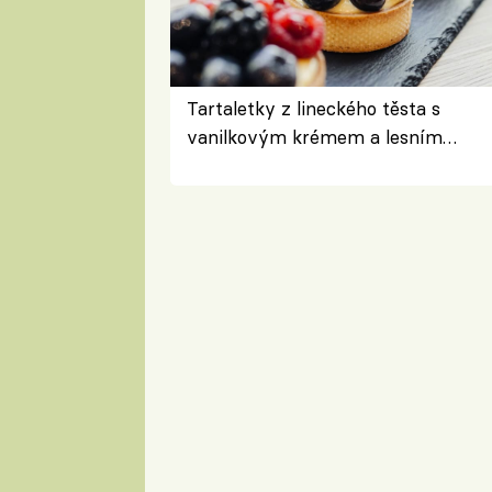
Tartaletky z lineckého těsta s
vanilkovým krémem a lesním
ovocem podle Bread Society