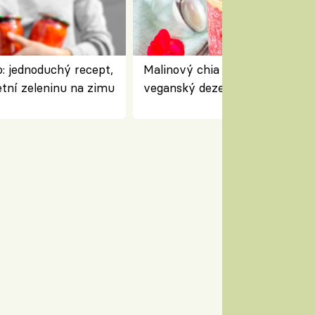
: jednoduchý recept,
Malinový chia pudink s kokose
etní zeleninu na zimu
veganský dezert plný ovoce a
ořechů