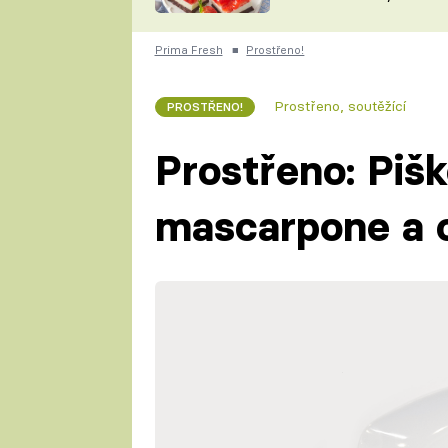
nepotřebujete troubu
ZDENĚK
ČESKO NA TALÍŘI
POHLREICH
Prima Fresh
■
Prostřeno!
KAROLÍNA,
JAROSLAV SAPÍK
DOMÁCÍ
Prostřeno, soutěžící
PROSTŘENO!
KUCHAŘKA
KAROLÍNA
KAMBERSKÁ
Prostřeno: Pišk
mascarpone a