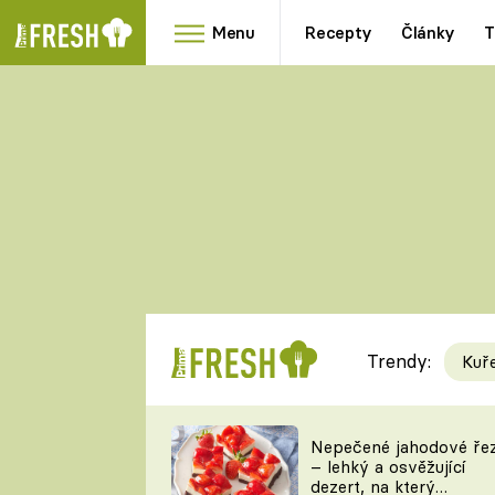
Menu
Recepty
Články
T
Oblíbené
Přílohy
recepty
HRANOLKY
HOUBY
KNEDLÍKY
DÝNĚ
KAŠE
RYCHLOVKY
Trendy:
Kuř
Populární
Videorecept
Nepečené jahodové ře
– lehký a osvěžující
kuchaři
dezert, na který
TEĎ VAŘÍ ŠÉF!