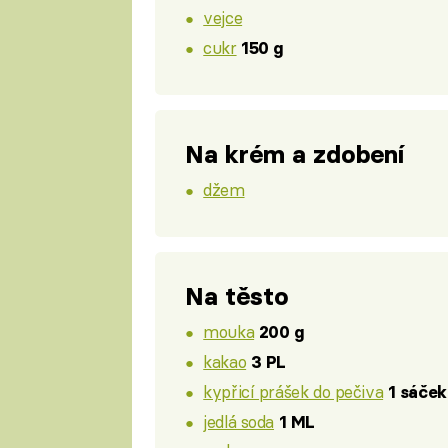
vejce
cukr
150 g
Na krém a zdobení
džem
Na těsto
mouka
200 g
kakao
3 PL
kypřicí prášek do pečiva
1 sáček
jedlá soda
1 ML