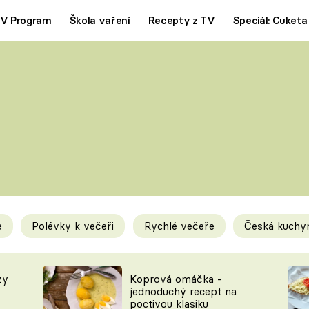
V Program
Škola vaření
Recepty z TV
Speciál: Cuketa
Polévky
Saláty
ČESKÁ KLASIKA
TĚSTOVIN
SILNÉ VÝVARY
SLADKÉ
KRÉMOVÉ
BEZMASÁ J
e
Polévky k večeři
Rychlé večeře
Česká kuchy
y
Tipy a triky
Novink
zy
Koprová omáčka -
jednoduchý recept na
poctivou klasiku
KAM ZA JÍDLEM
BLOG