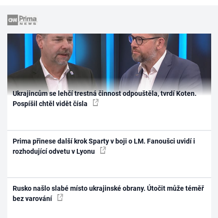
Ukrajincům se lehčí trestná činnost odpouštěla, tvrdí Koten.
Pospíšil chtěl vidět čísla
Prima přinese další krok Sparty v boji o LM. Fanoušci uvidí i
rozhodující odvetu v Lyonu
Rusko našlo slabé místo ukrajinské obrany. Útočit může téměř
bez varování