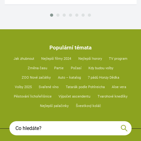
Populární témata
Jak zhubnout
Nejlepší filmy 2024
Nejlepší horory
TV program
Změna času
Partie
Počasí
Kdy budou volby
ZOO Nové začátky
Auto – katalog
7 pádů Honzy Dědka
Volby 2025
Svařené víno
Tatarák podle Pohlreicha
Aloe vera
Pěstování lichořeřišnice
Výpočet ascendentu
Tvarohové knedlíky
Nejlepší palačinky
Švestkový koláč