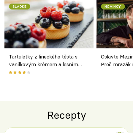
SLADKÉ
NOVINKY
Tartaletky z lineckého těsta s
Oslavte Mezin
vanilkovým krémem a lesním
Proč mrazák n
ovocem podle Bread Society
horku vsadit 
Recepty