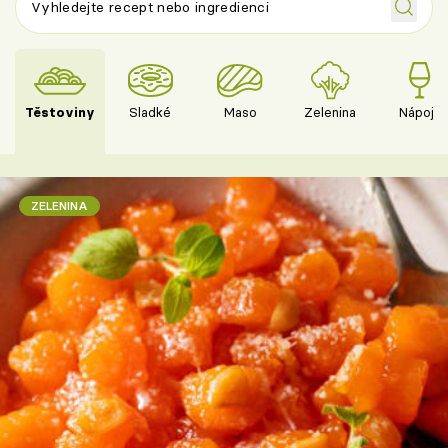
Těstoviny
Sladké
Maso
Zelenina
Nápoje
ZELENINA