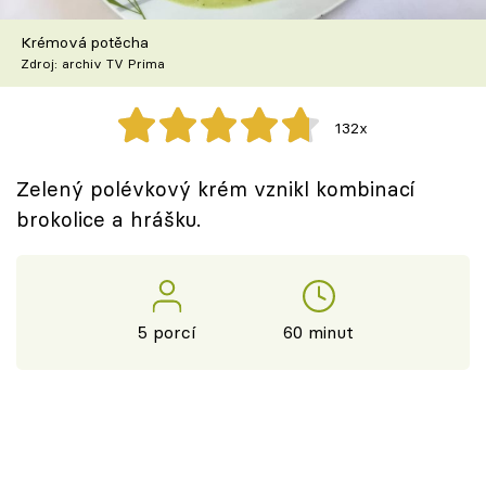
Škola vaření
Krémová potěcha
Zdroj: archiv TV Prima
Recepty z TV
Speciál: Cuketa
132x
Těhotnej kuchař
Zelený polévkový krém vznikl kombinací
brokolice a hrášku.
Sledujte prima+
Přihlášení
5 porcí
60 minut
Sledujte nás