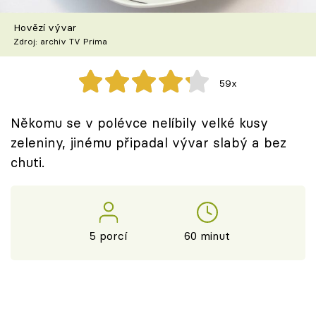
Škola vaření
Hovězí vývar
Zdroj: archiv TV Prima
Recepty z TV
Speciál: Cuketa
59x
Těhotnej kuchař
Někomu se v polévce nelíbily velké kusy
zeleniny, jinému připadal vývar slabý a bez
Sledujte prima+
chuti.
Přihlášení
5 porcí
60 minut
Sledujte nás