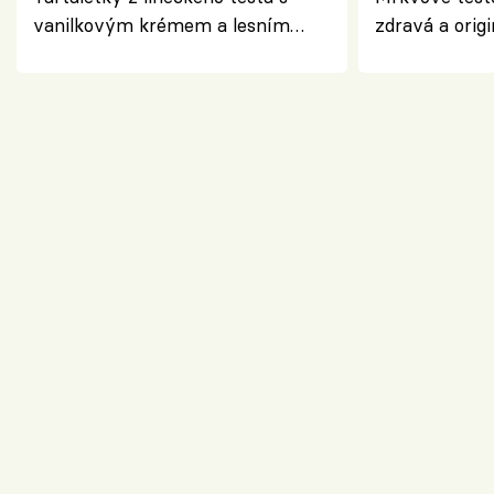
vanilkovým krémem a lesním
zdravá a origi
ovocem podle Bread Society
klasiky