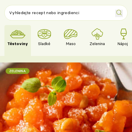
Těstoviny
Sladké
Maso
Zelenina
Nápoje
ZELENINA