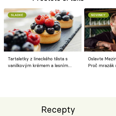
SLADKÉ
NOVINKY
Tartaletky z lineckého těsta s
Oslavte Mezin
vanilkovým krémem a lesním
Proč mrazák n
ovocem podle Bread Society
horku vsadit 
Recepty