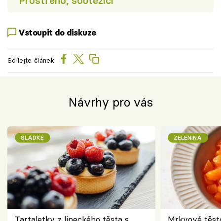
Prostřeno, soutěžící
Vstoupit do diskuze
Sdílejte článek
Návrhy pro vás
SLADKÉ
ZELENINA
Tartaletky z lineckého těsta s
Mrkvové těst