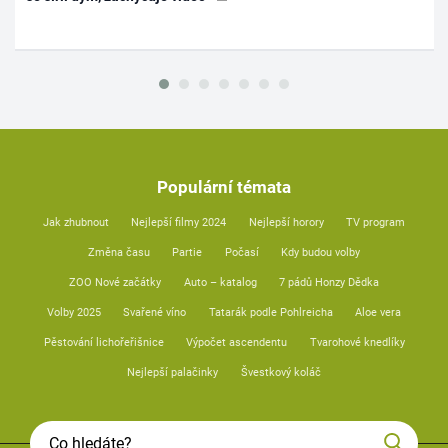
Populární témata
Jak zhubnout
Nejlepší filmy 2024
Nejlepší horory
TV program
Změna času
Partie
Počasí
Kdy budou volby
ZOO Nové začátky
Auto – katalog
7 pádů Honzy Dědka
Volby 2025
Svařené víno
Tatarák podle Pohlreicha
Aloe vera
Pěstování lichořeřišnice
Výpočet ascendentu
Tvarohové knedlíky
Nejlepší palačinky
Švestkový koláč