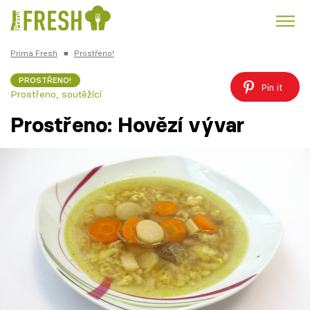
Prima Fresh
■
Prostřeno!
Kuře
Polévky k večeři
Rychlé večeře
Trendy:
PROSTŘENO!
Pin it
Prostřeno, soutěžící
Česká kuchyně
Čokoláda
Prostřeno: Hovězí vývar
Témata
Recepty
Články
TV Program