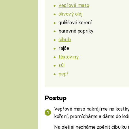
vepřové maso
olivový olej
gulášové koření
barevné papriky
cibule
rajče
těstoviny
sůl
pepř
Postup
Vepřové maso nakrájíme na kostky,
koření, promícháme a dáme do ledn
Na oleji si necháme zpěnit cibulk