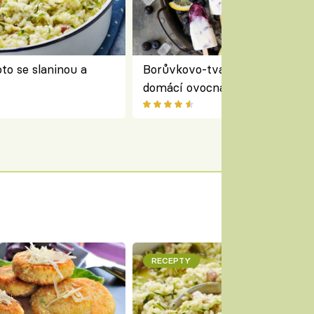
to se slaninou a
Borůvkovo-tvarohové nanuky 
domácí ovocná zmrzlina na dř
RECEPTY