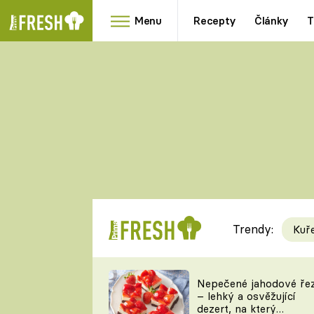
Menu
Recepty
Články
T
Oblíbené
Přílohy
recepty
HRANOLKY
HOUBY
KNEDLÍKY
DÝNĚ
KAŠE
RYCHLOVKY
Trendy:
Kuř
Populární
Videorecept
Nepečené jahodové ře
– lehký a osvěžující
kuchaři
dezert, na který
TEĎ VAŘÍ ŠÉF!