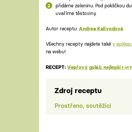
přidáme zeleninu. Pod pokličkou d
uvaříme těstoviny.
Autor receptu:
Andrea Kalivodová
Všechny recepty najdete také
v aplika
na webu!
RECEPT:
Vepřový guláš: nejlepší rec
Fa
Zdroj receptu
Prostřeno, soutěžící