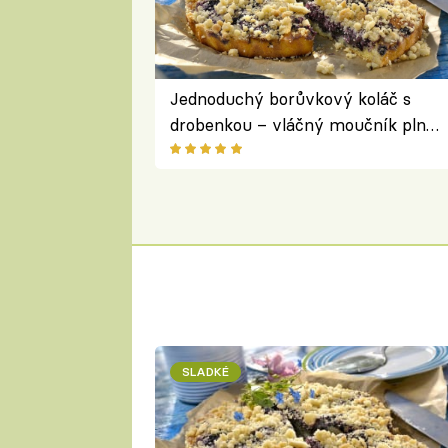
Jednoduchý borůvkový koláč s
drobenkou – vláčný moučník plný
ovoce
SLADKÉ