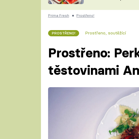
nepotřebujete troubu
ZDENĚK
ČESKO NA TALÍŘI
POHLREICH
Prima Fresh
■
Prostřeno!
KAROLÍNA,
JAROSLAV SAPÍK
DOMÁCÍ
Prostřeno, soutěžící
PROSTŘENO!
KUCHAŘKA
KAROLÍNA
KAMBERSKÁ
Prostřeno: Perk
těstovinami An