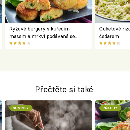
Rýžové burgery s kuřecím
Cuketové rizo
masem a mrkví podávané se
čedarem
salátem – lehká a chutná večeře
Přečtěte si také
NOVINKY
PŘÍLOHY