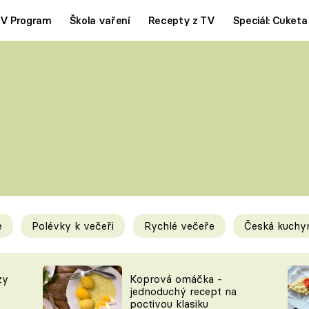
V Program
Škola vaření
Recepty z TV
Speciál: Cuketa
Polévky
Saláty
ČESKÁ KLASIKA
TĚSTOVIN
SILNÉ VÝVARY
SLADKÉ
KRÉMOVÉ
BEZMASÁ J
e
Polévky k večeři
Rychlé večeře
Česká kuchy
y
Tipy a triky
Novink
zy
Koprová omáčka -
jednoduchý recept na
poctivou klasiku
KAM ZA JÍDLEM
BLOG