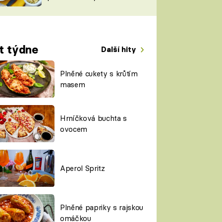
TORKY
ESH
t týdne
Další hity
Plněné cukety s krůtím
masem
Hrníčková buchta s
ovocem
Aperol Spritz
Plněné papriky s rajskou
omáčkou