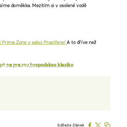
usíme doměkka. Mezitím si v osolené vodě
ci Prima Zone v sekci Prostřeno!
A to dříve než
ept na pravou hospodskou klasiku
iled to fetch
Sdílejte článek