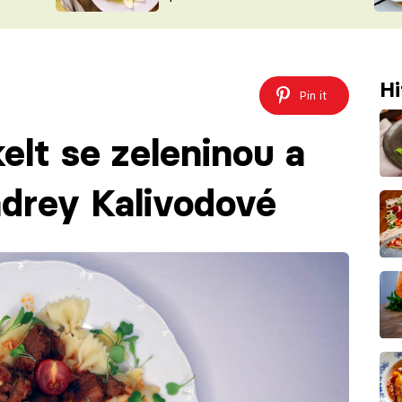
ŠÉFREDAK
VYCHYTÁVKY
SOUTĚŽ FR
NA NÁKUPECH
ČASOPIS
Hi
Pin it
elt se zeleninou a
drey Kalivodové