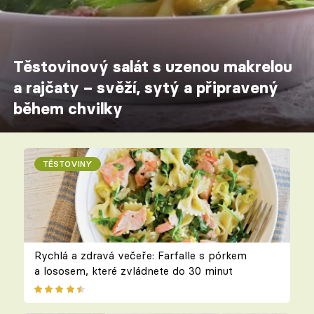
Těstovinový salát s uzenou makrelou
a rajčaty – svěží, sytý a připravený
během chvilky
TĚSTOVINY
Rychlá a zdravá večeře: Farfalle s pórkem
a lososem, které zvládnete do 30 minut