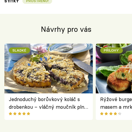
ŠTÍTKY
PROSTŘENO!
Návrhy pro vás
SLADKÉ
PŘÍLOHY
Jednoduchý borůvkový koláč s
Rýžové burge
drobenkou – vláčný moučník plný
masem a mrk
ovoce
salátem – leh