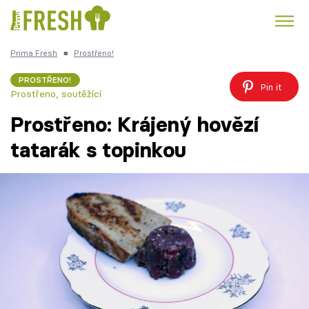
Prima Fresh
■
Prostřeno!
Kuře
Polévky k večeři
Rychlé večeře
Trendy:
PROSTŘENO!
Pin it
Prostřeno, soutěžící
Česká kuchyně
Čokoláda
Prostřeno: Krájený hovězí
tatarák s topinkou
Témata
Recepty
Články
TV Program