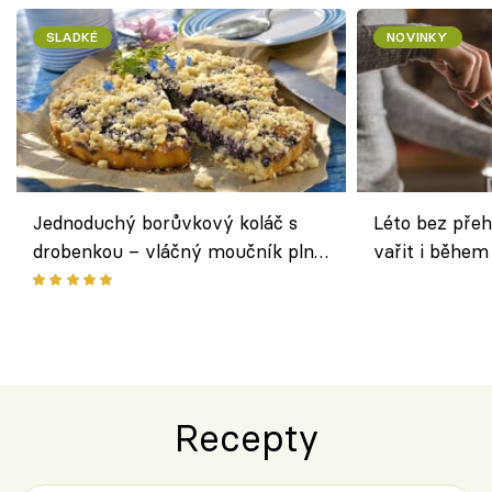
SLADKÉ
NOVINKY
Jednoduchý borůvkový koláč s
Léto bez přeh
drobenkou – vláčný moučník plný
vařit i během
ovoce
Recepty