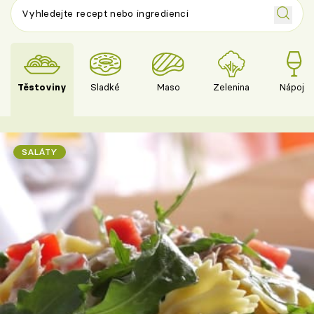
Těstoviny
Sladké
Maso
Zelenina
Nápoje
SALÁTY