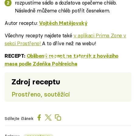
rozpustíme sádlo a dozlatova opečeme chléb.
Následně můžeme chléb potřít česnekem.
Autor receptu:
Vojtěch Matějovský
Všechny recepty najdete také
v aplikaci Prima Zone v
sekci Prostřeno!
A to dříve než na webu!
RECEPT:
Oblíbený recept na tatarák z hovězího
Failed to fetch
masa podle Zdeňka Pohlreicha
Zdroj receptu
Prostřeno, soutěžící
Sdílejte článek