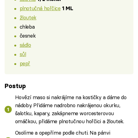
plnotučná hořčice
1 ML
žloutek
chleba
česnek
sádlo
sůl
pepř
Postup
Hovězí maso si nakrájíme na kostičky a dáme do
nádoby. Přidáme nadrobno nakrájenou okurku,
šalotku, kapary, zakápneme worcesterovou
omáčkou, přidáme plnotučnou hořčici a žloutek.
Osolíme a opepříme podle chuti. Na pánvi