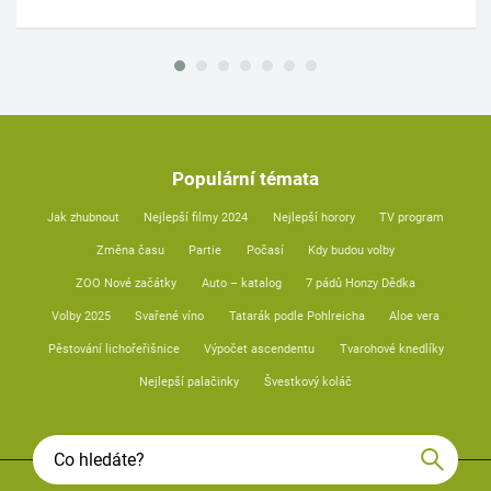
Populární témata
Jak zhubnout
Nejlepší filmy 2024
Nejlepší horory
TV program
Změna času
Partie
Počasí
Kdy budou volby
ZOO Nové začátky
Auto – katalog
7 pádů Honzy Dědka
Volby 2025
Svařené víno
Tatarák podle Pohlreicha
Aloe vera
Pěstování lichořeřišnice
Výpočet ascendentu
Tvarohové knedlíky
Nejlepší palačinky
Švestkový koláč