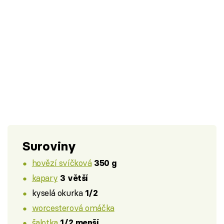
Suroviny
hovězí svíčková
350 g
kapary
3 větší
kyselá okurka
1/2
worcesterová omáčka
šalotka
1/2 menší