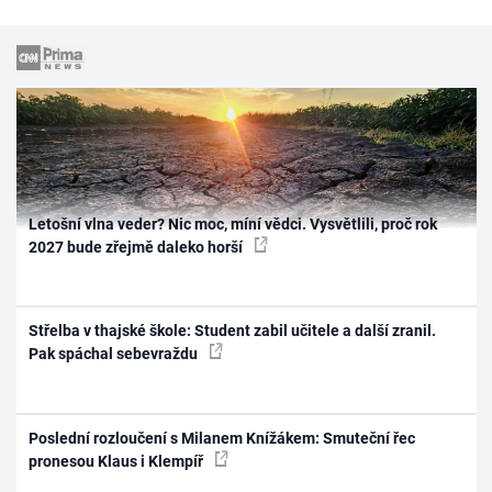
Letošní vlna veder? Nic moc, míní vědci. Vysvětlili, proč rok
2027 bude zřejmě daleko horší
Střelba v thajské škole: Student zabil učitele a další zranil.
Pak spáchal sebevraždu
Poslední rozloučení s Milanem Knížákem: Smuteční řec
pronesou Klaus i Klempíř