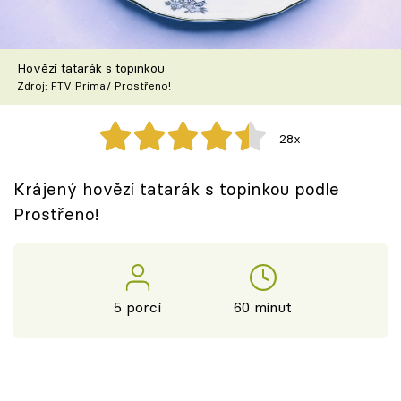
Škola vaření
Recepty z TV
Hovězí tatarák s topinkou
Zdroj: FTV Prima/ Prostřeno!
Speciál: Cuketa
28x
Těhotnej kuchař
Krájený hovězí tatarák s topinkou podle
Sledujte prima+
Prostřeno!
Přihlášení
5 porcí
60 minut
Sledujte nás