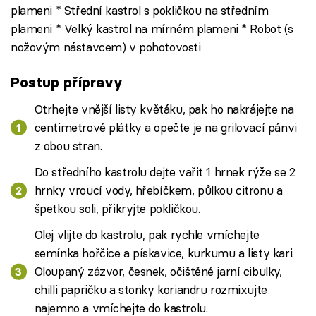
plameni * Střední kastrol s pokličkou na středním
plameni * Velký kastrol na mírném plameni * Robot (s
nožovým nástavcem) v pohotovosti
Postup přípravy
Otrhejte vnější listy květáku, pak ho nakrájejte na
centimetrové plátky a opečte je na grilovací pánvi
z obou stran.
Do středního kastrolu dejte vařit 1 hrnek rýže se 2
hrnky vroucí vody, hřebíčkem, půlkou citronu a
špetkou soli, přikryjte pokličkou.
Olej vlijte do kastrolu, pak rychle vmíchejte
semínka hořčice a pískavice, kurkumu a listy kari.
Oloupaný zázvor, česnek, očištěné jarní cibulky,
chilli papričku a stonky koriandru rozmixujte
najemno a vmíchejte do kastrolu.