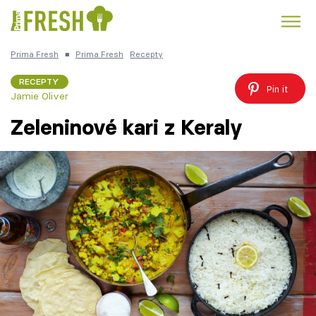
Prima Fresh
■
Prima Fresh
Recepty
Kuře
Polévky k večeři
Rychlé večeře
Trendy:
RECEPTY
Pin it
Jamie Oliver
Česká kuchyně
Čokoláda
Zeleninové kari z Keraly
Témata
Recepty
Články
TV Program