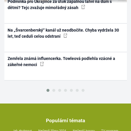
Podmínka pro Ukrajince za útok zápalnou lahví na dům s
dětmi? Tejc zvažuje mimořádný zásah
Na „Švarcenberský“ kanál už neodbočíte. Chyba vydržela 30
let, teď ceduli celou odstraní
Zemřela známá influencerka. Towleová podlehla vzácné a
zákeřné nemoci
Populární témata
Jak zhubnout
Nejlepší filmy 2024
Nejlepší horory
TV program