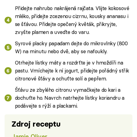
Přidejte nahrubo nakrájená rajčata. Vlijte kokosové
mléko, přidejte zcezenou cizrnu, kousky ananasu i
se šťávou. Přidejte opečený květák, přikryjte,
zvyšte plamen a uveďte do varu.
Syrové placky papadam dejte do mikrovlnky (800
W) na minutu nebo dvě, aby se nafoukly.
Otrhejte lístky máty a rozdrťte je v hmoždíři na
pastu. Vmíchejte k ní jogurt, přidejte pořádný střik
citronové šťávy a ochuťte solí a pepřem.
Šťávu ze zbylého citronu vymačkejte do kari a
dochuťte ho. Navrch natrhejte lístky koriandru a
podávejte s rýží a plackami.
Zdroj receptu
Jamie Oliver