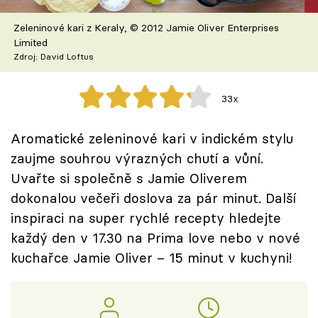
Škola vaření
Zeleninové kari z Keraly, © 2012 Jamie Oliver Enterprises
Limited
Recepty z TV
Zdroj: David Loftus
Speciál: Cuketa
33x
Těhotnej kuchař
Aromatické zeleninové kari v indickém stylu
Sledujte prima+
zaujme souhrou výrazných chutí a vůní.
Uvařte si společně s Jamie Oliverem
Přihlášení
dokonalou večeři doslova za pár minut. Další
inspiraci na super rychlé recepty hledejte
každý den v 17.30 na Prima love nebo v nové
Sledujte nás
kuchařce Jamie Oliver – 15 minut v kuchyni!