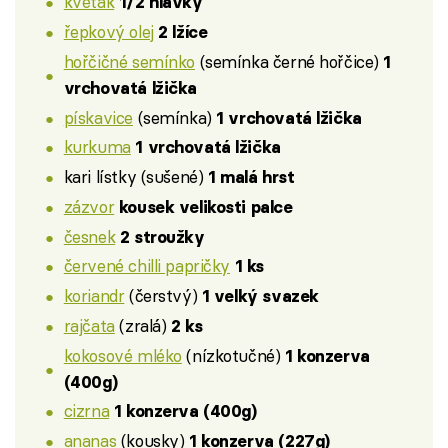
květák
1/2 hlávky
řepkový olej
2 lžíce
hořčičné semínko
(semínka černé hořčice)
1
vrchovatá lžička
pískavice
(semínka)
1 vrchovatá lžička
kurkuma
1 vrchovatá lžička
kari lístky (sušené)
1 malá hrst
zázvor
kousek velikosti palce
česnek
2 stroužky
červené chilli papričky
1 ks
koriandr
(čerstvý)
1 velký svazek
rajčata
(zralá)
2 ks
kokosové mléko
(nízkotučné)
1 konzerva
(400g)
cizrna
1 konzerva (400g)
ananas
(kousky)
1 konzerva (227g)