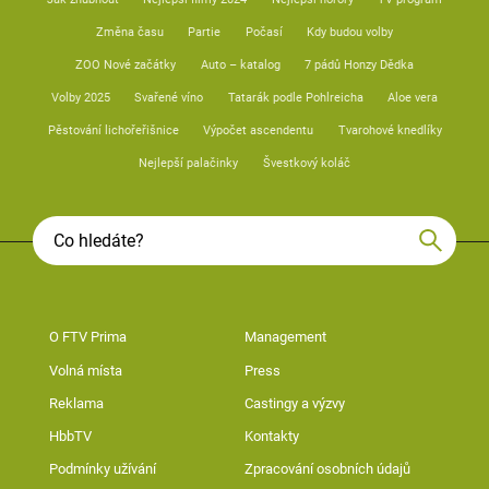
Změna času
Partie
Počasí
Kdy budou volby
ZOO Nové začátky
Auto – katalog
7 pádů Honzy Dědka
Volby 2025
Svařené víno
Tatarák podle Pohlreicha
Aloe vera
Pěstování lichořeřišnice
Výpočet ascendentu
Tvarohové knedlíky
Nejlepší palačinky
Švestkový koláč
O FTV Prima
Management
Volná místa
Press
Reklama
Castingy a výzvy
HbbTV
Kontakty
Podmínky užívání
Zpracování osobních údajů