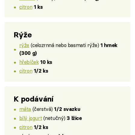
citron
1 ks
Rýže
rýže
(celozrnná nebo basmati rýže)
1 hrnek
(300 g)
hřebíček
10 ks
citron
1/2 ks
K podávání
máta
(čerstvá)
1/2 svazku
bílý jogurt
(netučný)
3 lžíce
citron
1/2 ks