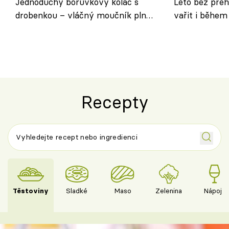
Jednoduchý borůvkový koláč s
Léto bez přeh
drobenkou – vláčný moučník plný
vařit i během
ovoce
Recepty
Těstoviny
Sladké
Maso
Zelenina
Nápoje