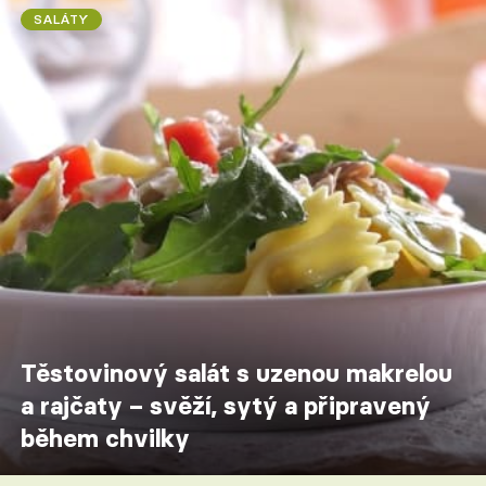
SALÁTY
Těstovinový salát s uzenou makrelou
a rajčaty – svěží, sytý a připravený
během chvilky