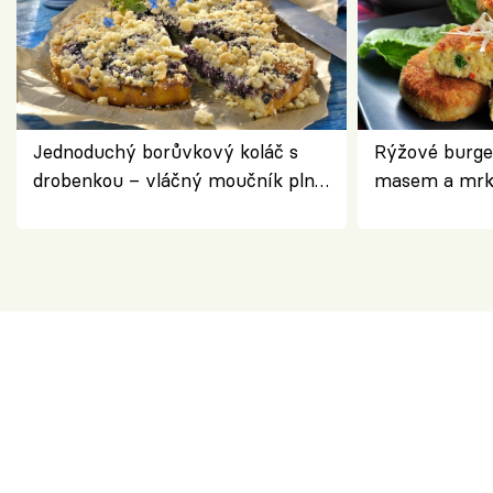
Jednoduchý borůvkový koláč s
Rýžové burge
drobenkou – vláčný moučník plný
masem a mrk
ovoce
salátem – leh