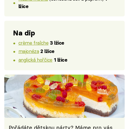
lžíce
Na dip
crème fraîche
3 lžíce
majonéza
2 lžíce
anglická hořčice
1 lžíce
Pořádáte dětskou párty? Máme pro vás