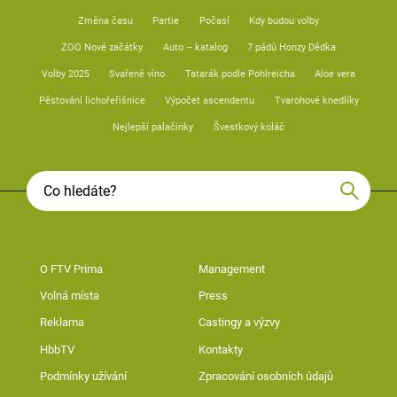
Změna času
Partie
Počasí
Kdy budou volby
ZOO Nové začátky
Auto – katalog
7 pádů Honzy Dědka
Volby 2025
Svařené víno
Tatarák podle Pohlreicha
Aloe vera
Pěstování lichořeřišnice
Výpočet ascendentu
Tvarohové knedlíky
Nejlepší palačinky
Švestkový koláč
O FTV Prima
Management
Volná místa
Press
Reklama
Castingy a výzvy
HbbTV
Kontakty
Podmínky užívání
Zpracování osobních údajů