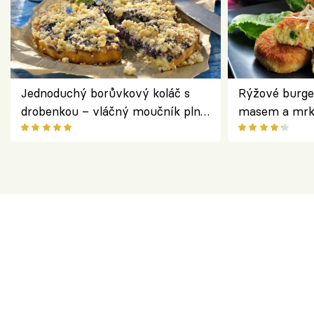
Jednoduchý borůvkový koláč s
Rýžové burge
drobenkou – vláčný moučník plný
masem a mrk
ovoce
salátem – leh