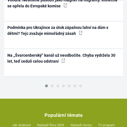
se opřela do Evropské komise
Podmínka pro Ukrajince za útok zápalnou lahví na dům s
dětmi? Tejc zvažuje mimořádný zásah
Na „Švarcenberský“ kanál už neodbočíte. Chyba vydržela 30
let, teď ceduli celou odstraní
Populární témata
Jak zhubnout
Nejlepší filmy 2024
Nejlepší horory
TV program