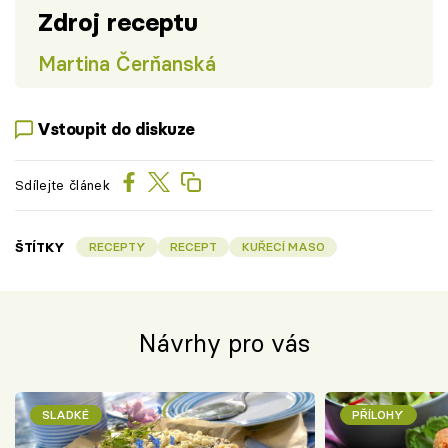
Zdroj receptu
Martina Čerňanská
Vstoupit do diskuze
Sdílejte článek
ŠTÍTKY
RECEPTY
RECEPT
KUŘECÍ MASO
Návrhy pro vás
SLADKÉ
PŘÍLOHY