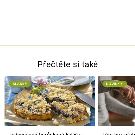
Přečtěte si také
SLADKÉ
NOVINKY
Jednoduchý borůvkový koláč s
Léto bez přeh