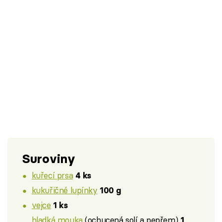
Suroviny
kuřecí prsa
4 ks
kukuřičné lupínky
100 g
vejce
1 ks
hladká mouka
(ochucená solí a pepřem)
1