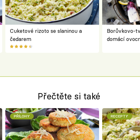
Cuketové rizoto se slaninou a
Borůvkovo-t
čedarem
domácí ovocn
Přečtěte si také
PŘÍLOHY
RECEPTY