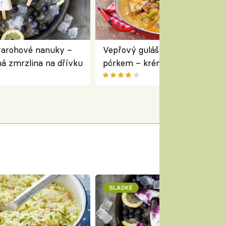
varohové nanuky –
Vepřový guláš s houbami a
á zmrzlina na dřívku
pórkem – krémový a voňavý
pokrm z jednoho hrnce
SLADKÉ