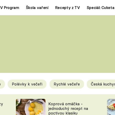
V Program
Škola vaření
Recepty z TV
Speciál: Cuketa
Polévky
Saláty
ČESKÁ KLASIKA
TĚSTOVIN
SILNÉ VÝVARY
SLADKÉ
KRÉMOVÉ
BEZMASÁ J
e
Polévky k večeři
Rychlé večeře
Česká kuchy
y
Tipy a triky
Novink
zy
Koprová omáčka -
jednoduchý recept na
poctivou klasiku
KAM ZA JÍDLEM
BLOG