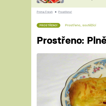
nepotřebujete troubu
ZDENĚK
ČESKO NA TALÍŘI
POHLREICH
Prima Fresh
■
Prostřeno!
KAROLÍNA,
JAROSLAV SAPÍK
DOMÁCÍ
Prostřeno, soutěžící
PROSTŘENO!
KUCHAŘKA
KAROLÍNA
KAMBERSKÁ
Prostřeno: Pln