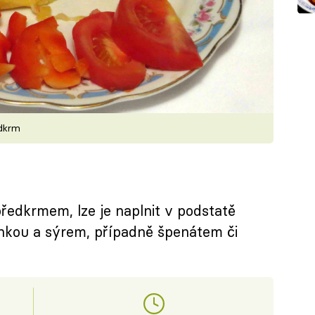
edkrm
ředkrmem, lze je naplnit v podstatě
unkou a sýrem, případně špenátem či