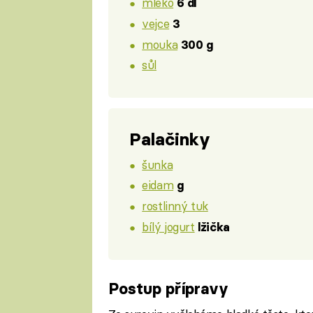
mléko
6 dl
vejce
3
mouka
300 g
sůl
Palačinky
šunka
eidam
g
rostlinný tuk
bílý jogurt
lžička
Postup přípravy