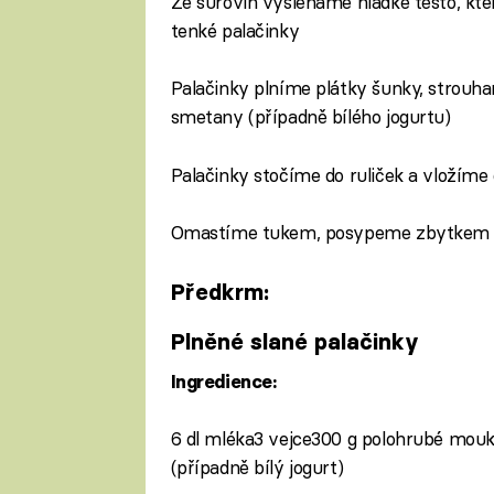
Ze surovin vyšleháme hladké těsto, kt
tenké palačinky
Palačinky plníme plátky šunky, strou
smetany (případně bílého jogurtu)
Palačinky stočíme do ruliček a vloží
Omastíme tukem, posypeme zbytkem e
Předkrm:
Plněné slané palačinky
Ingredience:
6 dl mléka3 vejce300 g polohrubé mou
(případně bílý jogurt)