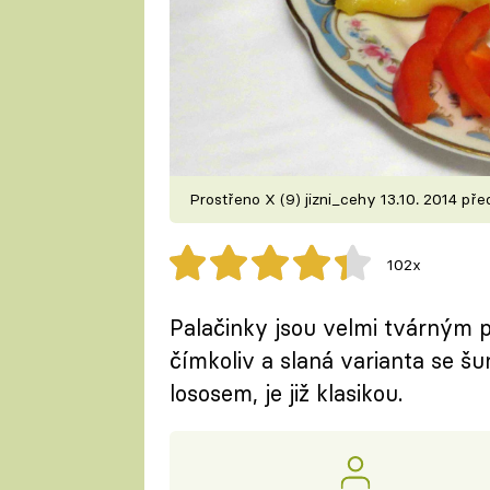
Prostřeno X (9) jizni_cehy 13.10. 2014 př
102x
Palačinky jsou velmi tvárným p
čímkoliv a slaná varianta se š
lososem, je již klasikou.