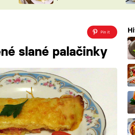
ŠÉFREDAK
VYCHYTÁVKY
SOUTĚŽ FR
NA NÁKUPECH
ČASOPIS
Hi
Pin it
ěné slané palačinky