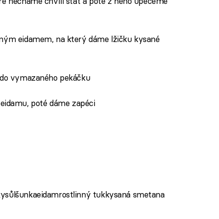
eré necháme chvíli stát a poté z něho upečeme
haným eidamem, na který dáme lžičku kysané
me do vymazaného pekáčku
idamu, poté dáme zapéci
kysůlšunkaeidamrostlinný tukkysaná smetana