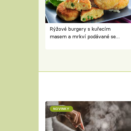
Rýžové burgery s kuřecím
masem a mrkví podávané se
salátem – lehká a chutná večeře
NOVINKY