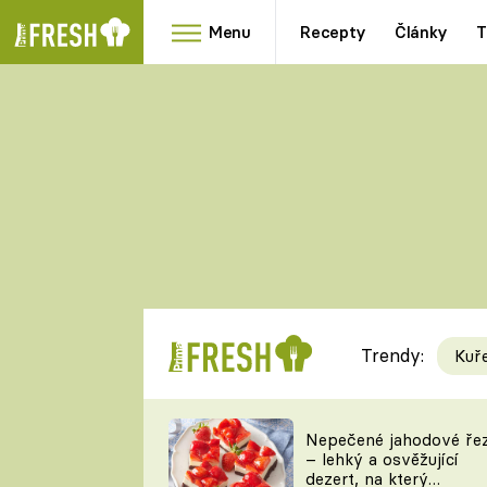
Menu
Recepty
Články
T
Oblíbené
Přílohy
recepty
HRANOLKY
HOUBY
KNEDLÍKY
DÝNĚ
KAŠE
RYCHLOVKY
Trendy:
Kuř
Populární
Videorecept
Nepečené jahodové ře
– lehký a osvěžující
kuchaři
dezert, na který
TEĎ VAŘÍ ŠÉF!