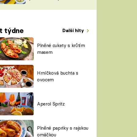
TORKY
ESH
t týdne
Další hity
Plněné cukety s krůtím
masem
Hrníčková buchta s
ovocem
Aperol Spritz
Plněné papriky s rajskou
omáčkou