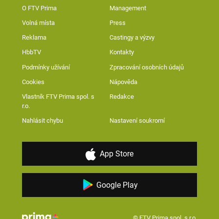
O FTV Prima
Management
Volná místa
Press
Reklama
Castingy a výzvy
HbbTV
Kontakty
Podmínky užívání
Zpracování osobních údajů
Cookies
Nápověda
Vlastník FTV Prima spol. s
Redakce
r.o.
Nahlásit chybu
Nastavení soukromí
App Store
Google Play
© FTV Prima spol. s r.o.