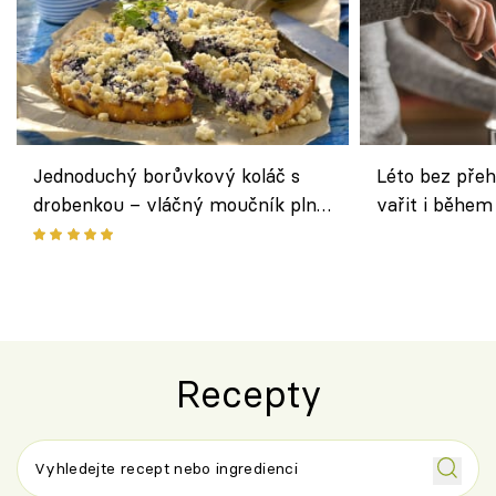
Jednoduchý borůvkový koláč s
Léto bez přeh
drobenkou – vláčný moučník plný
vařit i během
ovoce
Recepty