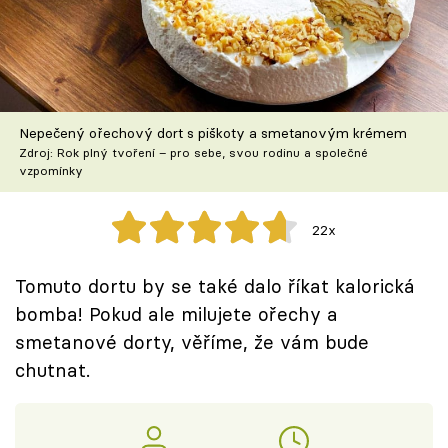
Škola vaření
Recepty z TV
Speciál: Cuketa
Nepečený ořechový dort s piškoty a smetanovým krémem
Zdroj: Rok plný tvoření – pro sebe, svou rodinu a společné
Těhotnej kuchař
vzpomínky
Sledujte prima+
22x
Přihlášení
Tomuto dortu by se také dalo říkat kalorická
bomba! Pokud ale milujete ořechy a
smetanové dorty, věříme, že vám bude
Sledujte nás
chutnat.