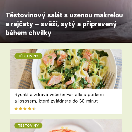
Těstovinový salát s uzenou makrelou
a rajčaty – svěží, sytý a připravený
během chvilky
TĚSTOVINY
Rychlá a zdravá večeře: Farfalle s pórkem
a lososem, které zvládnete do 30 minut
TĚSTOVINY