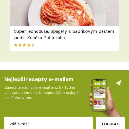
Super jednoduše: Špagety s paprikovým pestem
podle Zdeňka Pohlreicha
Nejlepší recepty e-mailem
Zanechte nám svůj e-mail a až 5x týdně
vás upozorníme na to nejnovější a nejlepší
z našeho webu.
ODESLAT