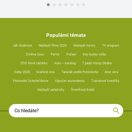
Populární témata
Jak zhubnout
Nejlepší filmy 2024
Nejlepší horory
TV program
Změna času
Partie
Počasí
Kdy budou volby
ZOO Nové začátky
Auto – katalog
7 pádů Honzy Dědka
Volby 2025
Svařené víno
Tatarák podle Pohlreicha
Aloe vera
Pěstování lichořeřišnice
Výpočet ascendentu
Tvarohové knedlíky
Nejlepší palačinky
Švestkový koláč