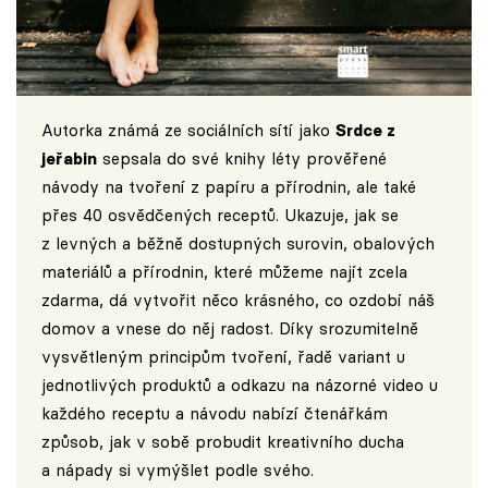
Autorka známá ze sociálních sítí jako
Srdce z
jeřabin
sepsala do své knihy léty prověřené
návody na tvoření z papíru a přírodnin, ale také
přes 40 osvědčených receptů. Ukazuje, jak se
z levných a běžně dostupných surovin, obalových
materiálů a přírodnin, které můžeme najít zcela
zdarma, dá vytvořit něco krásného, co ozdobí náš
domov a vnese do něj radost. Díky srozumitelně
vysvětleným principům tvoření, řadě variant u
jednotlivých produktů a odkazu na názorné video u
každého receptu a návodu nabízí čtenářkám
způsob, jak v sobě probudit kreativního ducha
a nápady si vymýšlet podle svého.