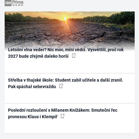
Letošní vlna veder? Nic moc, míní vědci. Vysvětlili, proč rok
2027 bude zřejmě daleko horší
Střelba v thajské škole: Student zabil učitele a další zranil.
Pak spáchal sebevraždu
Poslední rozloučení s Milanem Knížákem: Smuteční řec
pronesou Klaus i Klempíř