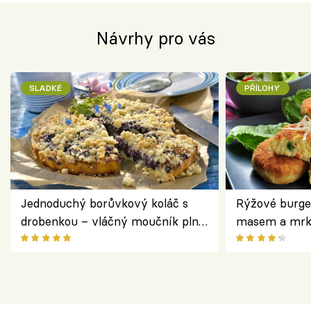
Návrhy pro vás
SLADKÉ
PŘÍLOHY
Jednoduchý borůvkový koláč s
Rýžové burge
drobenkou – vláčný moučník plný
masem a mrk
ovoce
salátem – leh