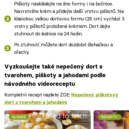
Piškoty naskládejte na dno formy i na bočnice.
Navrstvěte krém a přidejte další vrstvu piškotů. Na
klasickou velkou dortovou formu (26 cm) vychází 3
vrstvy piškotů proložené krémem. Dort dejte
ztuhnout do lednice na 24 hodin.
Po ztuhnutí můžete dort dozdobit šlehačkou a
ořechy.
Vyzkoušejte také nepečený dort s
tvarohem, piškoty a jahodami podle
návodného videoreceptu
Kompletní recept najdete ZDE:
Nepečený piškotový
dort s tvarohem a jahodami
Failed to fetch
SLADKÉ
RECEPTY