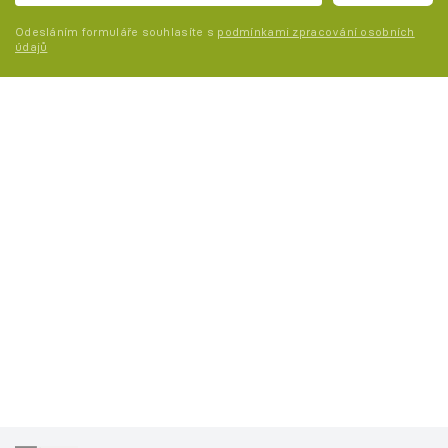
Odesláním formuláře souhlasíte s
podmínkami zpracování osobních
údajů