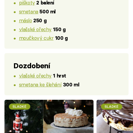
piškoty
2 balení
smetana
500 ml
máslo
250 g
vlašské ořechy
150 g
moučkový cukr
100 g
Dozdobení
vlašské ořechy
1 hrst
smetana ke šlehání
300 ml
SLADKÉ
SLADKÉ