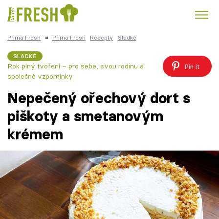
Prima Fresh
■
Prima Fresh
Recepty
Sladké
Kuře
Polévky k večeři
Rychlé večeře
Trendy:
SLADKÉ
Rok plný tvoření – pro sebe, svou rodinu a
Pin it
Česká kuchyně
Čokoláda
společné vzpomínky
Nepečený ořechový dort s
piškoty a smetanovým
krémem
Témata
Recepty
Články
TV Program