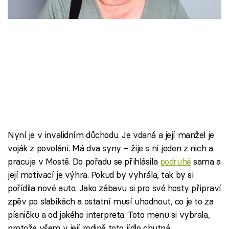
Škola vaření
Recepty z TV
Speciál: Cuketa
Těhotnej kuchař
Sledujte prima+
Nyní je v invalidním důchodu. Je vdaná a její manžel je
Přihlášení
voják z povolání. Má dva syny – žije s ní jeden z nich a
pracuje v Mostě. Do pořadu se přihlásila
podruhé
sama a
její motivací je výhra. Pokud by vyhrála, tak by si
Sledujte nás
pořídila nové auto. Jako zábavu si pro své hosty připraví
zpěv po slabikách a ostatní musí uhodnout, co je to za
písničku a od jakého interpreta. Toto menu si vybrala,
protože všem v její rodině toto jídlo chutná.