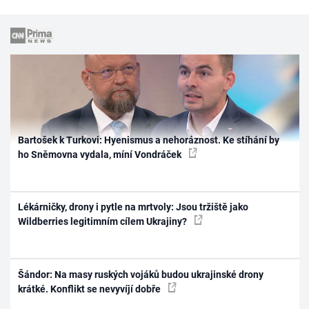
Bartošek k Turkovi: Hyenismus a nehoráznost. Ke stíhání by
ho Sněmovna vydala, míní Vondráček
Lékárničky, drony i pytle na mrtvoly: Jsou tržiště jako
Wildberries legitimním cílem Ukrajiny?
Šándor: Na masy ruských vojáků budou ukrajinské drony
krátké. Konflikt se nevyvíjí dobře