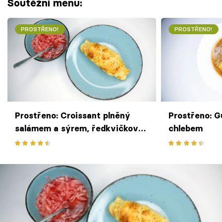
Soutěžní menu:
PROSTŘENO!
PROSTŘENO!
Prostřeno: Croissant plněný
Prostřeno: G
salámem a sýrem, ředkvičkový
chlebem
salát podle legendy