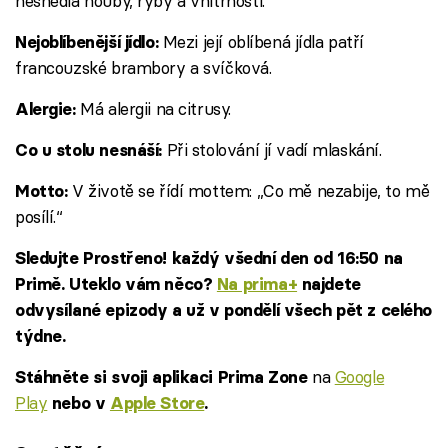
nesnědla houby, ryby a vnitřnosti.
Mezi její oblíbená jídla patří
Nejoblíbenější jídlo:
francouzské brambory a svíčková.
Má alergii na citrusy.
Alergie:
Při stolování jí vadí mlaskání.
Co u stolu nesnáší:
V životě se řídí mottem: „Co mě nezabije, to mě
Motto:
posílí.“
Sledujte Prostřeno! každý všední den od 16:50 na
Primě. Uteklo vám něco?
Na prima+
najdete
odvysílané epizody a už v pondělí všech pět z celého
týdne.
na
Google
Stáhněte si svoji aplikaci Prima Zone
Play
nebo v
Apple Store
.