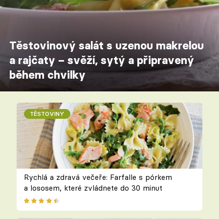
Těstovinový salát s uzenou makrelou
a rajčaty – svěží, sytý a připravený
během chvilky
TĚSTOVINY
Rychlá a zdravá večeře: Farfalle s pórkem
a lososem, které zvládnete do 30 minut