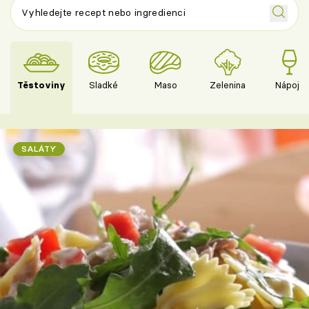
Těstoviny
Sladké
Maso
Zelenina
Nápoje
SALÁTY