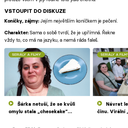
VSTOUPIT DO DISKUZE
Jejím největším koníčkem je pečení.
Koníčky, zájmy:
Sama o sobě tvrdí, že je upřímná. Řekne
Charakter:
vždy to, co má na jazyku, a nemá ráda faleš.
SERIÁLY A FILMY
SERIÁLY A FILM
Šárka netuší, že se kvůli
Návrat legendy na místo
omylu stala „chesekake“
činu. Viráln
legendou. Stále je s ní legrace
opět perlí v 