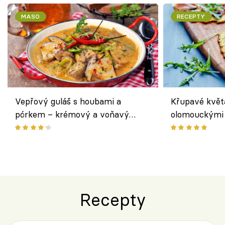
MASO
RECEPTY
Vepřový guláš s houbami a
Křupavé květ
pórkem – krémový a voňavý
olomouckými 
pokrm z jednoho hrnce
bezlepkový o
českým sýre
Recepty