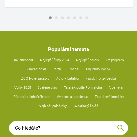
Populární témata
Jak zhubnout
Nejlepší filmy 2024
Nejlepší horory
TV program
Změna času
Partie
Počasí
Kdy budou volby
ZOO Nové začátky
Auto – katalog
7 pádů Honzy Dědka
Volby 2025
Svařené víno
Tatarák podle Pohlreicha
Aloe vera
Pěstování lichořeřišnice
Výpočet ascendentu
Tvarohové knedlíky
Nejlepší palačinky
Švestkový koláč