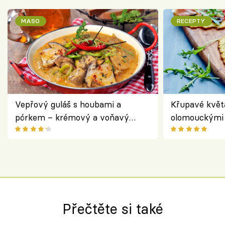
MASO
RECEPTY
Vepřový guláš s houbami a
Křupavé květ
pórkem – krémový a voňavý
olomouckými 
pokrm z jednoho hrnce
bezlepkový o
českým sýre
Přečtěte si také