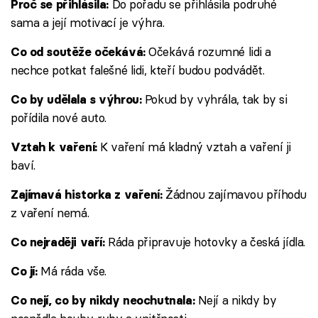
Do pořadu se přihlásila podruhé
Proč se přihlásila:
sama a její motivací je výhra.
Očekává rozumné lidi a
Co od soutěže očekává:
nechce potkat falešné lidi, kteří budou podvádět.
Pokud by vyhrála, tak by si
Co by udělala s výhrou:
pořídila nové auto.
K vaření má kladný vztah a vaření ji
Vztah k vaření:
baví.
Žádnou zajímavou příhodu
Zajímavá historka z vaření:
z vaření nemá.
Ráda připravuje hotovky a česká jídla.
Co nejraději vaří:
Má ráda vše.
Co jí:
Nejí a nikdy by
Co nejí, co by nikdy neochutnala: