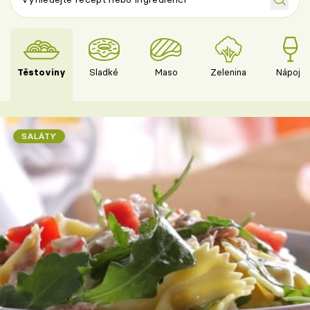
Těstoviny
Sladké
Maso
Zelenina
Nápoje
SALÁTY