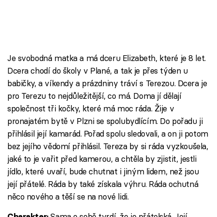
Je svobodná matka a má dceru Elizabeth, které je 8 let.
Dcera chodí do školy v Plané, a tak je přes týden u
babičky, a víkendy a prázdniny tráví s Terezou. Dcera je
pro Terezu to nejdůležitější, co má. Doma jí dělají
společnost tři kočky, které má moc ráda. Žije v
pronajatém bytě v Plzni se spolubydlícím. Do pořadu ji
přihlásil její kamarád. Pořad spolu sledovali, a on ji potom
bez jejího vědomí přihlásil. Tereza by si ráda vyzkoušela,
jaké to je vařit před kamerou, a chtěla by zjistit, jestli
jídlo, které uvaří, bude chutnat i jiným lidem, než jsou
její přátelé. Ráda by také získala výhru. Ráda ochutná
něco nového a těší se na nové lidi.
Sama o sobě tvrdí, že je přátelská. Její
Charakter: