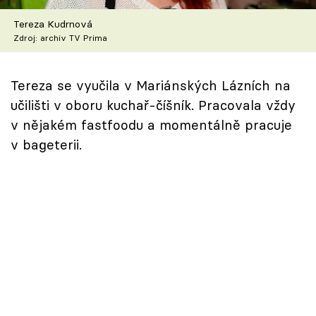
Škola vaření
Tereza Kudrnová
Zdroj: archiv TV Prima
Recepty z TV
Speciál: Cuketa
Tereza se vyučila v Mariánských Lázních na
učilišti v oboru kuchař-číšník. Pracovala vždy
Těhotnej kuchař
v nějakém fastfoodu a momentálně pracuje
v bageterii.
Sledujte prima+
Přihlášení
Sledujte nás