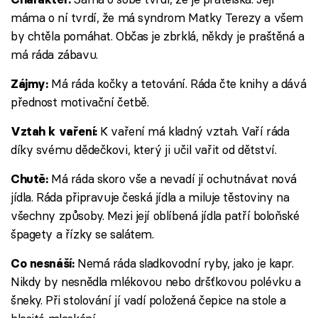
máma o ní tvrdí, že má syndrom Matky Terezy a všem
by chtěla pomáhat. Občas je zbrklá, někdy je praštěná a
má ráda zábavu.
Má ráda kočky a tetování. Ráda čte knihy a dává
Zájmy:
přednost motivační četbě.
K vaření má kladný vztah. Vaří ráda
Vztah k vaření:
díky svému dědečkovi, který ji učil vařit od dětství.
Má ráda skoro vše a nevadí jí ochutnávat nová
Chutě:
jídla. Ráda připravuje česká jídla a miluje těstoviny na
všechny způsoby. Mezi její oblíbená jídla patří boloňské
špagety a řízky se salátem.
Nemá ráda sladkovodní ryby, jako je kapr.
Co nesnáší:
Nikdy by nesnědla mlékovou nebo dršťkovou polévku a
šneky. Při stolování jí vadí položená čepice na stole a