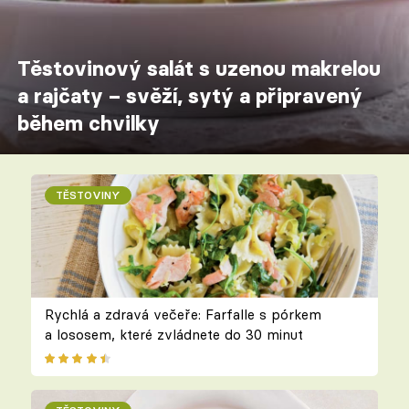
Těstovinový salát s uzenou makrelou
a rajčaty – svěží, sytý a připravený
během chvilky
TĚSTOVINY
Rychlá a zdravá večeře: Farfalle s pórkem
a lososem, které zvládnete do 30 minut