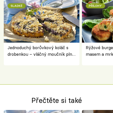
SLADKÉ
PŘÍLOHY
Jednoduchý borůvkový koláč s
Rýžové burge
drobenkou – vláčný moučník plný
masem a mrk
ovoce
salátem – leh
Přečtěte si také