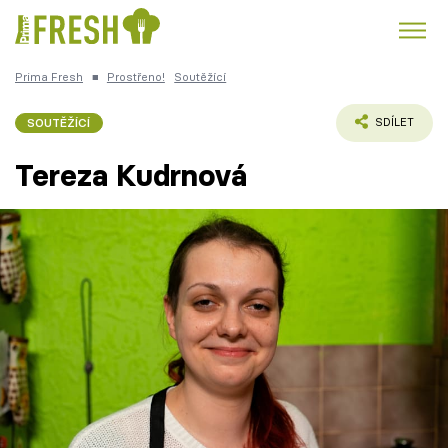
Prima Fresh
■
Prostřeno!
Soutěžící
Kuře
Polévky k večeři
Rychlé večeře
Trendy:
SOUTĚŽÍCÍ
SDÍLET
Česká kuchyně
Čokoláda
Tereza Kudrnová
Témata
Recepty
Články
TV Program