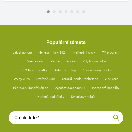
Populární témata
Jak zhubnout
Nejlepší filmy 2024
Nejlepší horory
TV program
Změna času
Partie
Počasí
Kdy budou volby
ZOO Nové začátky
Auto – katalog
7 pádů Honzy Dědka
Volby 2025
Svařené víno
Tatarák podle Pohlreicha
Aloe vera
Pěstování lichořeřišnice
Výpočet ascendentu
Tvarohové knedlíky
Nejlepší palačinky
Švestkový koláč