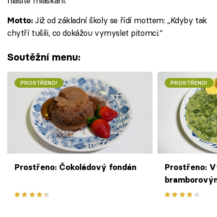
hlasité mlaskání.
Již od základní školy se řídí mottem: „Kdyby tak
Motto:
chytří tušili, co dokážou vymyslet pitomci.‘‘
Soutěžní menu:
PROSTŘENO!
PROSTŘENO!
Prostřeno: Čokoládový fondán
Prostřeno: 
bramborovým
špenátem