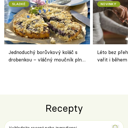
SLADKÉ
NOVINKY
Jednoduchý borůvkový koláč s
Léto bez přeh
drobenkou – vláčný moučník plný
vařit i během
ovoce
Recepty