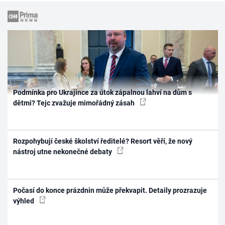
Podmínka pro Ukrajince za útok zápalnou lahví na dům s
dětmi? Tejc zvažuje mimořádný zásah
Rozpohybují české školství ředitelé? Resort věří, že nový
nástroj utne nekonečné debaty
Počasí do konce prázdnin může překvapit. Detaily prozrazuje
výhled