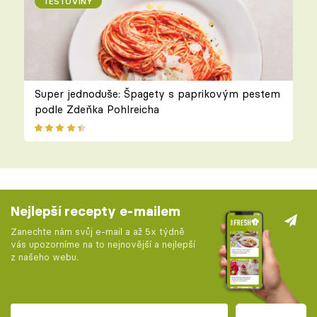
TĚSTOVINY
Super jednoduše: Špagety s paprikovým pestem
podle Zdeňka Pohlreicha
Nejlepší recepty e-mailem
Zanechte nám svůj e-mail a až 5x týdně
vás upozorníme na to nejnovější a nejlepší
z našeho webu.