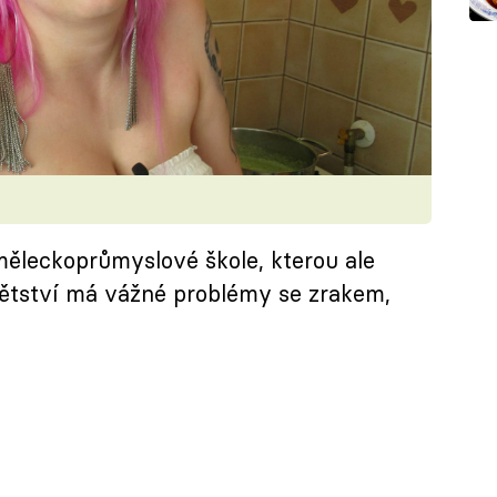
měleckoprůmyslové škole, kterou ale
dětství má vážné problémy se zrakem,