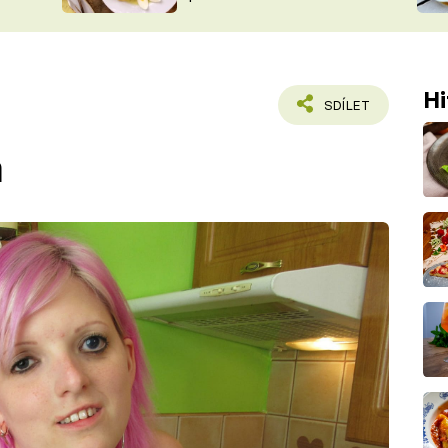
ŠÉFREDAK
VYCHYTÁVKY
SOUTĚŽ FR
NA NÁKUPECH
ČASOPIS
Hi
SDÍLET
á