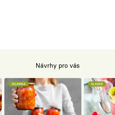
Návrhy pro vás
ZELENINA
SLADKÉ