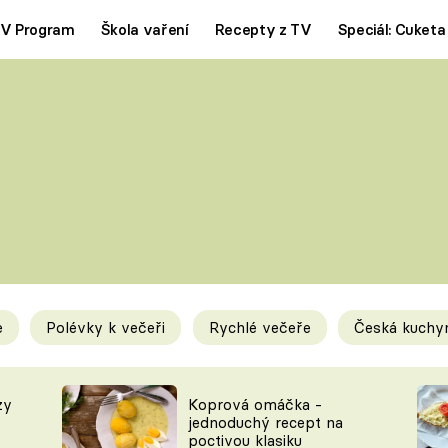
V Program
Škola vaření
Recepty z TV
Speciál: Cuketa
Polévky
Saláty
ČESKÁ KLASIKA
TĚSTOVIN
SILNÉ VÝVARY
SLADKÉ
KRÉMOVÉ
BEZMASÁ J
e
Polévky k večeři
Rychlé večeře
Česká kuchy
y
Tipy a triky
Novink
zy
Koprová omáčka -
jednoduchý recept na
poctivou klasiku
KAM ZA JÍDLEM
BLOG