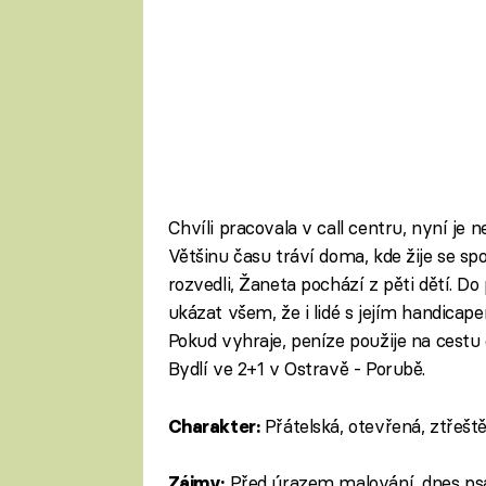
Chvíli pracovala v call centru, nyní je
Většinu času tráví doma, kde žije se spol
rozvedli, Žaneta pochází z pěti dětí. Do
ukázat všem, že i lidé s jejím handicap
Pokud vyhraje, peníze použije na cestu 
Bydlí ve 2+1 v Ostravě - Porubě.
Přátelská, otevřená, ztřešt
Charakter:
Před úrazem malování, dnes psa
Zájmy: