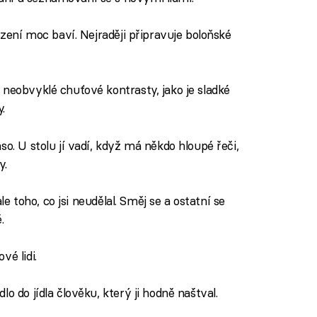
mezení moc baví. Nejraději připravuje boloňské
 neobvyklé chuťové kontrasty, jako je sladké
.
so. U stolu jí vadí, když má někdo hloupé řeči,
y.
 ale toho, co jsi neudělal. Směj se a ostatní se
.
vé lidi.
lo do jídla člověku, který ji hodně naštval.