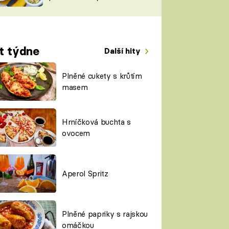
TORKY
ESH
t týdne
Další hity
Plněné cukety s krůtím
masem
Hrníčková buchta s
ovocem
Aperol Spritz
Plněné papriky s rajskou
omáčkou