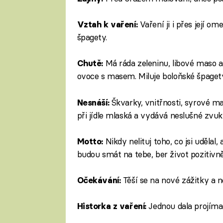
Vaření ji i přes její o
Vztah k vaření:
špagety.
Má ráda zeleninu, libové maso a
Chutě:
ovoce s masem. Miluje boloňské špagety
Škvarky, vnitřnosti, syrové ma
Nesnáší:
při jídle mlaská a vydává neslušné zvuk
Nikdy nelituj toho, co jsi udělal,
Motto:
budou smát na tebe, ber život pozitivně
Těší se na nové zážitky a no
Očekávání:
Jednou dala projímad
Historka z vaření: