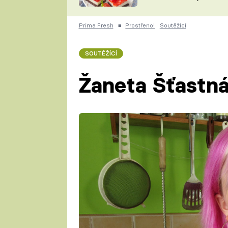
nepotřebujete troubu
ZDENĚK
ČESKO NA TALÍŘI
POHLREICH
Prima Fresh
■
Prostřeno!
Soutěžící
KAROLÍNA,
JAROSLAV SAPÍK
DOMÁCÍ
SOUTĚŽÍCÍ
KUCHAŘKA
KAROLÍNA
KAMBERSKÁ
Žaneta Šťastn