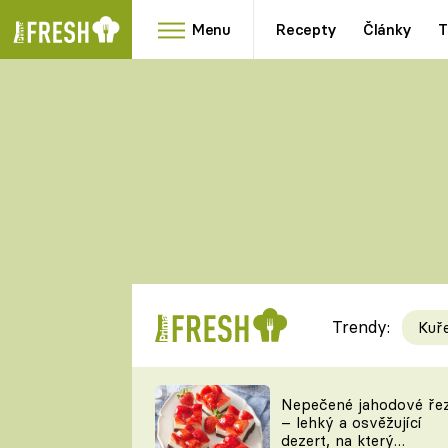
Menu
Recepty
Články
T
Oblíbené
Přílohy
recepty
HRANOLKY
HOUBY
KNEDLÍKY
DÝNĚ
KAŠE
RYCHLOVKY
Trendy:
Kuř
Populární
Videorecept
Nepečené jahodové ře
– lehký a osvěžující
kuchaři
dezert, na který
TEĎ VAŘÍ ŠÉF!