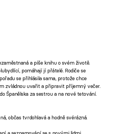
 nezaměstnaná a píše knihu o svém životě.
ubydlící, pomáhají jí přátelé. Rodiče se
 pořadu se přihlásila sama, protože chce
em zvládnou uvařit a připravit příjemný večer.
do Španělska za sestrou a na nové tetování.
ěná, občas tvrdohlavá a hodně svérázná.
ní a seznamování se s novými lidmi.