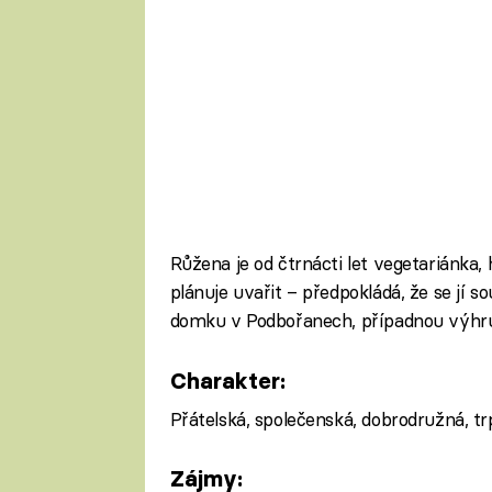
Růžena je od čtrnácti let vegetariánka,
plánuje uvařit – předpokládá, že se jí s
domku v Podbořanech, případnou výhru 
Charakter:
Přátelská, společenská, dobrodružná, tr
Zájmy: