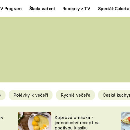
V Program
Škola vaření
Recepty z TV
Speciál: Cuketa
Polévky
Saláty
ČESKÁ KLASIKA
TĚSTOVIN
SILNÉ VÝVARY
SLADKÉ
KRÉMOVÉ
BEZMASÁ J
e
Polévky k večeři
Rychlé večeře
Česká kuchy
y
Tipy a triky
Novink
zy
Koprová omáčka -
jednoduchý recept na
poctivou klasiku
KAM ZA JÍDLEM
BLOG