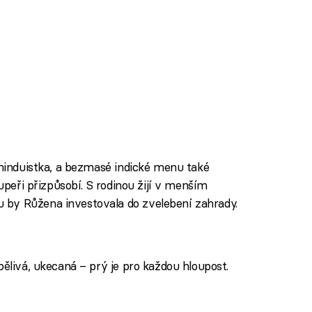
 hinduistka, a bezmasé indické menu také
oupeři přizpůsobí. S rodinou žijí v menším
by Růžena investovala do zvelebení zahrady.
pělivá, ukecaná – prý je pro každou hloupost.