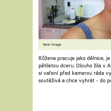
New Image
Růžena pracuje jako dělnice, j
pětiletou dceru. Dlouho žila v A
si vaření před kamerou ráda vyz
soutěživá a chce vyhrát - do po