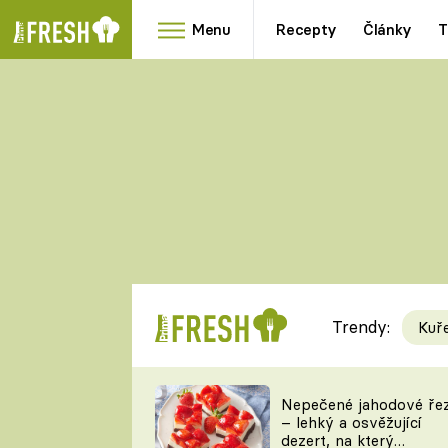
Menu
Recepty
Články
T
Oblíbené
Přílohy
recepty
HRANOLKY
HOUBY
KNEDLÍKY
DÝNĚ
KAŠE
RYCHLOVKY
Trendy:
Kuř
Populární
Videorecept
Nepečené jahodové ře
– lehký a osvěžující
kuchaři
dezert, na který
TEĎ VAŘÍ ŠÉF!