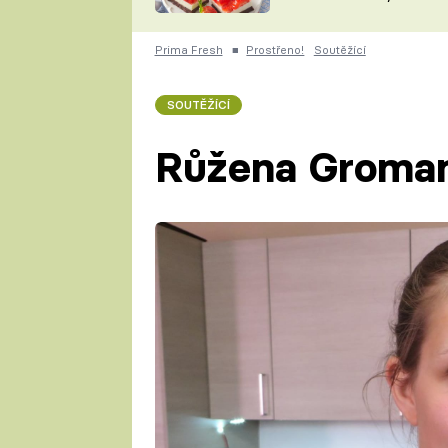
nepotřebujete troubu
ZDENĚK
ČESKO NA TALÍŘI
POHLREICH
Prima Fresh
■
Prostřeno!
Soutěžící
KAROLÍNA,
JAROSLAV SAPÍK
DOMÁCÍ
SOUTĚŽÍCÍ
KUCHAŘKA
KAROLÍNA
KAMBERSKÁ
Růžena Groma