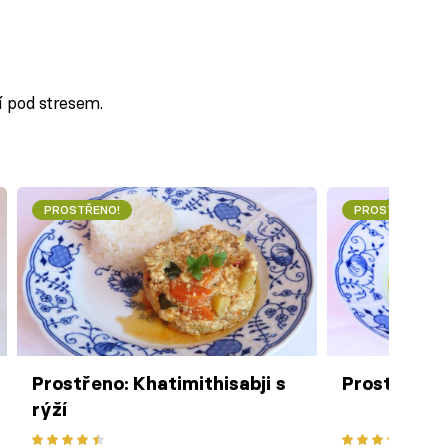
ní pod stresem.
PROSTŘENO!
PROSTŘENO!
Prostřeno: Khatimithisabji s
Prostřeno:
rýží