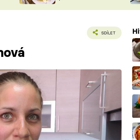
ŠÉFREDAK
VYCHYTÁVKY
SOUTĚŽ FR
NA NÁKUPECH
ČASOPIS
Hi
SDÍLET
nová