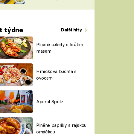
TORKY
ESH
t týdne
Další hity
Plněné cukety s krůtím
masem
Hrníčková buchta s
ovocem
Aperol Spritz
Plněné papriky s rajskou
omáčkou