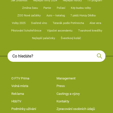
Jak zhubnout
Nejlepší filmy 2024
Nejlepší horory
TV program
Změna času
Partie
Počasí
Kdy budou volby
ZOO Nové začátky
Auto – katalog
7 pádů Honzy Dědka
Volby 2025
Svařené víno
Tatarák podle Pohlreicha
Aloe vera
Pěstování lichořeřišnice
Výpočet ascendentu
Tvarohové knedlíky
Nejlepší palačinky
Švestkový koláč
O FTV Prima
Management
Volná místa
Press
Reklama
Castingy a výzvy
HbbTV
Kontakty
Podmínky užívání
Zpracování osobních údajů