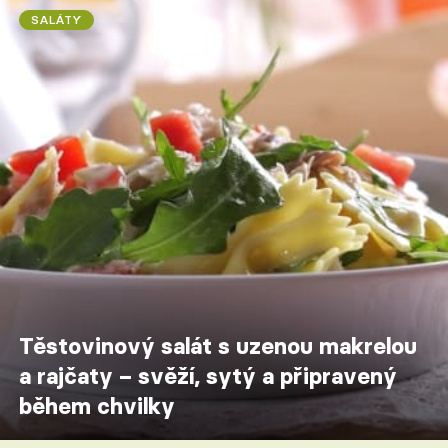
SALÁTY
Těstovinový salát s uzenou makrelou
a rajčaty – svěží, sytý a připravený
během chvilky