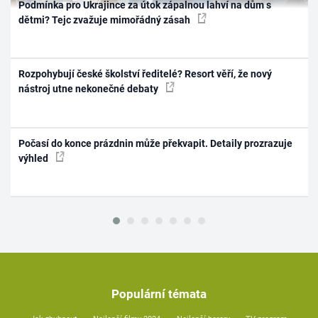
Podmínka pro Ukrajince za útok zápalnou lahví na dům s
dětmi? Tejc zvažuje mimořádný zásah
Rozpohybují české školství ředitelé? Resort věří, že nový
nástroj utne nekonečné debaty
Počasí do konce prázdnin může překvapit. Detaily prozrazuje
výhled
Populární témata