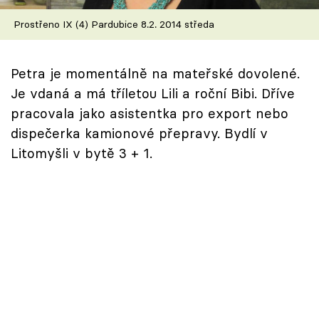
Škola vaření
Prostřeno IX (4) Pardubice 8.2. 2014 středa
Recepty z TV
Petra je momentálně na mateřské dovolené.
Speciál: Cuketa
Je vdaná a má tříletou Lili a roční Bibi. Dříve
pracovala jako asistentka pro export nebo
Těhotnej kuchař
dispečerka kamionové přepravy. Bydlí v
Litomyšli v bytě 3 + 1.
Sledujte prima+
Přihlášení
Sledujte nás