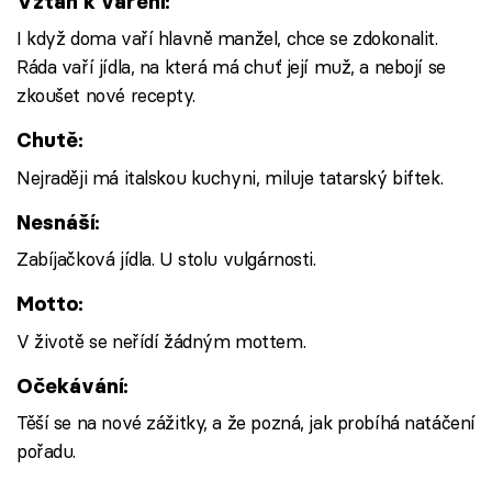
Vztah k vaření:
I když doma vaří hlavně manžel, chce se zdokonalit.
Ráda vaří jídla, na která má chuť její muž, a nebojí se
zkoušet nové recepty.
Chutě:
Nejraději má italskou kuchyni, miluje tatarský biftek.
Nesnáší:
Zabíjačková jídla. U stolu vulgárnosti.
Motto:
V životě se neřídí žádným mottem.
Očekávání:
Těší se na nové zážitky, a že pozná, jak probíhá natáčení
pořadu.