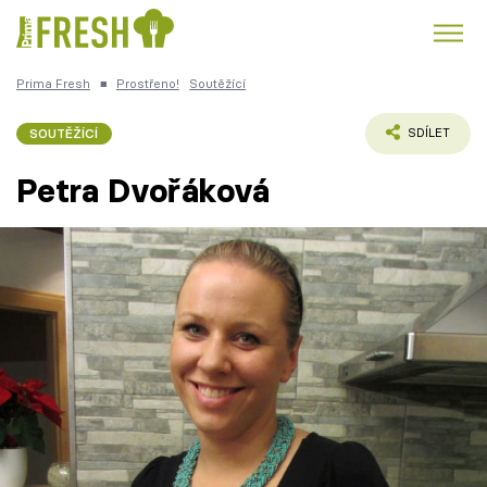
Prima Fresh
■
Prostřeno!
Soutěžící
Kuře
Polévky k večeři
Rychlé večeře
Trendy:
SOUTĚŽÍCÍ
SDÍLET
Česká kuchyně
Čokoláda
Petra Dvořáková
Témata
Recepty
Články
TV Program