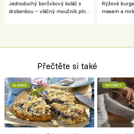
Jednoduchý borůvkový koláč s
Rýžové burge
drobenkou – vláčný moučník plný
masem a mrk
ovoce
salátem – leh
Přečtěte si také
SLADKÉ
NOVINKY