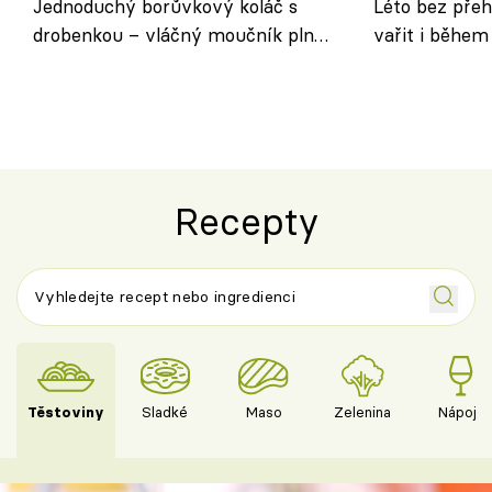
Jednoduchý borůvkový koláč s
Léto bez přeh
drobenkou – vláčný moučník plný
vařit i během
ovoce
Recepty
Těstoviny
Sladké
Maso
Zelenina
Nápoje