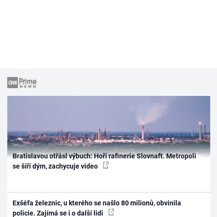
Bratislavou otřásl výbuch: Hoří rafinerie Slovnaft. Metropolí
se šíří dým, zachycuje video
Exšéfa železnic, u kterého se našlo 80 milionů, obvinila
policie. Zajímá se i o další lidi