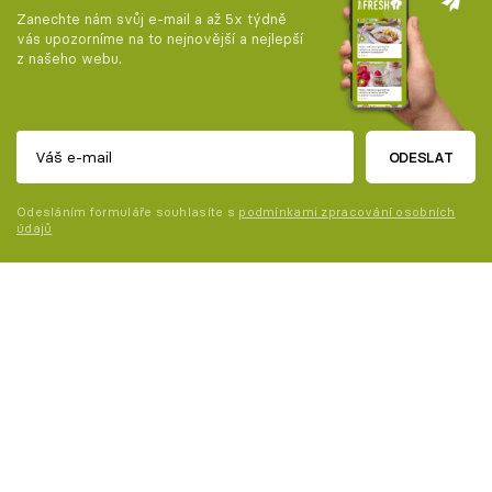
Zanechte nám svůj e-mail a až 5x týdně
vás upozorníme na to nejnovější a nejlepší
z našeho webu.
ODESLAT
Odesláním formuláře souhlasíte s
podmínkami zpracování osobních
údajů