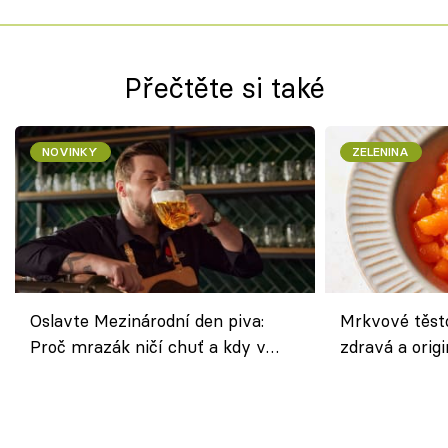
Přečtěte si také
NOVINKY
ZELENINA
Oslavte Mezinárodní den piva:
Mrkvové těst
Proč mrazák ničí chuť a kdy v
zdravá a origi
horku vsadit na šnyt?
klasiky