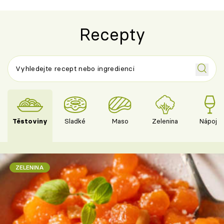
Recepty
Těstoviny
Sladké
Maso
Zelenina
Nápoje
ZELENINA