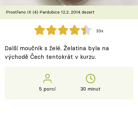
Škola vaření
Prostřeno IX (4) Pardubice 12.2. 2014 dezert
Recepty z TV
33x
Speciál: Cuketa
Další moučník s želé. Želatina byla na
Těhotnej kuchař
východě Čech tentokrát v kurzu.
Sledujte prima+
Přihlášení
5 porcí
30 minut
Sledujte nás