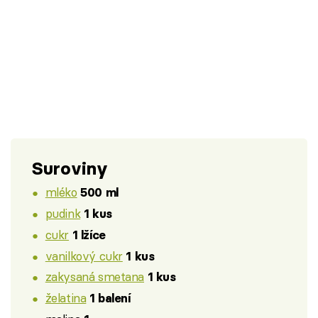
Suroviny
mléko
500 ml
pudink
1 kus
cukr
1 lžíce
vanilkový cukr
1 kus
zakysaná smetana
1 kus
želatina
1 balení