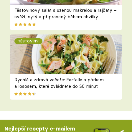
Těstovinový salát s uzenou makrelou a rajčaty –
svěží, sytý a připravený během chvilky
TĚSTOVINY
Rychlá a zdravá večeře: Farfalle s pórkem
a lososem, které zvládnete do 30 minut
Nejlepší recepty e-mailem