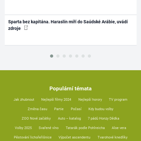
Sparta bez kapitána. Haraslín míří do Saúdské Arábie, uvádí
zdroje
Populární témata
Jak zhubnout
Nejlepší filmy 2024
Nejlepší horory
TV program
Změna času
Partie
Počasí
Kdy budou volby
ZOO Nové začátky
Auto – katalog
7 pádů Honzy Dědka
Volby 2025
Svařené víno
Tatarák podle Pohlreicha
Aloe vera
Pěstování lichořeřišnice
Výpočet ascendentu
Tvarohové knedlíky