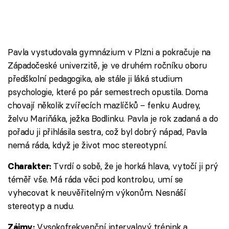
Pavla vystudovala gymnázium v Plzni a pokračuje na
Západočeské univerzitě, je ve druhém ročníku oboru
předškolní pedagogika, ale stále ji láká studium
psychologie, které po pár semestrech opustila. Doma
chovají několik zvířecích mazlíčků – fenku Audrey,
želvu Mariňáka, ježka Bodlinku. Pavla je rok zadaná a do
pořadu ji přihlásila sestra, což byl dobrý nápad, Pavla
nemá ráda, když je život moc stereotypní.
Tvrdí o sobě, že je horká hlava, vytočí ji prý
Charakter:
téměř vše. Má ráda věci pod kontrolou, umí se
vyhecovat k neuvěřitelným výkonům. Nesnáší
stereotyp a nudu.
Vysokofrekvenční intervalový trénink a
Zájmy: