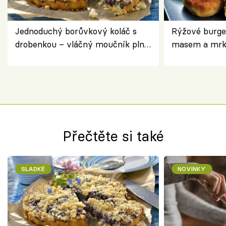
Jednoduchý borůvkový koláč s
Rýžové burge
drobenkou – vláčný moučník plný
masem a mrk
ovoce
salátem – leh
Přečtěte si také
SLADKÉ
NOVINKY