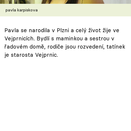
Škola vaření
pavla karpiskova
Recepty z TV
Pavla se narodila v Plzni a celý život žije ve
Speciál: Cuketa
Vejprnicích. Bydlí s maminkou a sestrou v
řadovém domě, rodiče jsou rozvedení, tatínek
Těhotnej kuchař
je starosta Vejprnic.
Sledujte prima+
Přihlášení
Sledujte nás