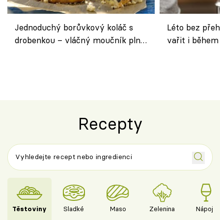
Jednoduchý borůvkový koláč s
Léto bez přeh
drobenkou – vláčný moučník plný
vařit i během
ovoce
Recepty
Těstoviny
Sladké
Maso
Zelenina
Nápoje