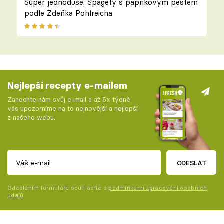
Super jednoduše: Špagety s paprikovým pestem
podle Zdeňka Pohlreicha
Nejlepší recepty e-mailem
Zanechte nám svůj e-mail a až 5x týdně
vás upozorníme na to nejnovější a nejlepší
z našeho webu.
ODESLAT
Odesláním formuláře souhlasíte s
podmínkami zpracování osobních
údajů