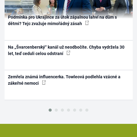
Podmínka pro Ukrajince za útok zápalnou lahví na dům s
dětmi? Tejc zvažuje mimořádný zásah
Na „Švarcenberský“ kanál už neodbočíte. Chyba vydržela 30
let, teď ceduli celou odstraní
Zemřela známá influencerka. Towleová podlehla vzácné a
zákeřné nemoci