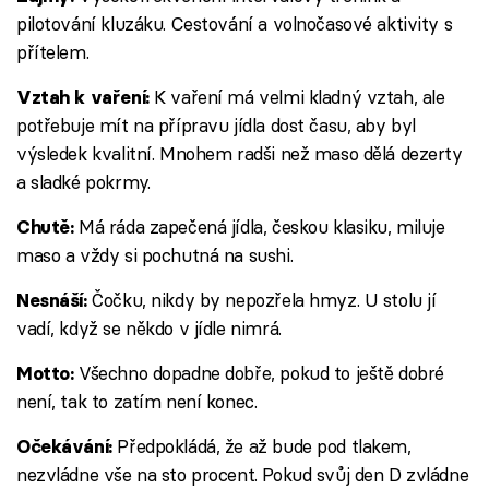
pilotování kluzáku. Cestování a volnočasové aktivity s
přítelem.
K vaření má velmi kladný vztah, ale
Vztah k vaření:
potřebuje mít na přípravu jídla dost času, aby byl
výsledek kvalitní. Mnohem radši než maso dělá dezerty
a sladké pokrmy.
Má ráda zapečená jídla, českou klasiku, miluje
Chutě:
maso a vždy si pochutná na sushi.
Čočku, nikdy by nepozřela hmyz. U stolu jí
Nesnáší:
vadí, když se někdo v jídle nimrá.
Všechno dopadne dobře, pokud to ještě dobré
Motto:
není, tak to zatím není konec.
Předpokládá, že až bude pod tlakem,
Očekávání:
nezvládne vše na sto procent. Pokud svůj den D zvládne