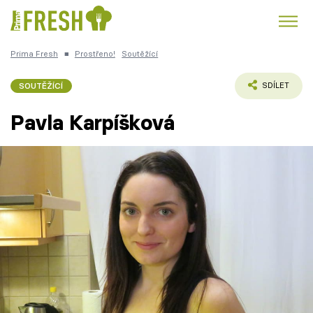
Prima Fresh
■
Prostřeno!
Soutěžící
Kuře
Polévky k večeři
Rychlé večeře
Trendy:
SOUTĚŽÍCÍ
SDÍLET
Česká kuchyně
Čokoláda
Pavla Karpíšková
Témata
Recepty
Články
TV Program