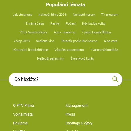
Populární témata
Jak zhubnout
Nejlepší filmy 2024
Nejlepší horory
TV program
Změna času
Partie
Počasí
Kdy budou volby
ZOO Nové začátky
Auto – katalog
7 pádů Honzy Dědka
Volby 2025
Svařené víno
Tatarák podle Pohlreicha
Aloe vera
Pěstování lichořeřišnice
Výpočet ascendentu
Tvarohové knedlíky
Nejlepší palačinky
Švestkový koláč
O FTV Prima
Management
Volná místa
Press
Reklama
Castingy a výzvy