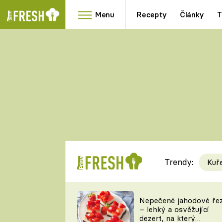
Menu
Recepty
Články
T
Oblíbené
Přílohy
recepty
HRANOLKY
HOUBY
KNEDLÍKY
DÝNĚ
KAŠE
RYCHLOVKY
Trendy:
Kuř
Populární
Videorecept
Nepečené jahodové ře
– lehký a osvěžující
kuchaři
dezert, na který
TEĎ VAŘÍ ŠÉF!