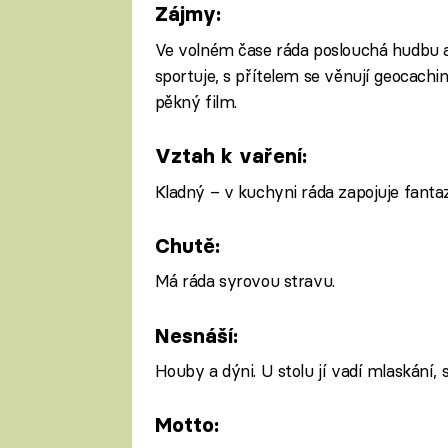
Zájmy:
Ve volném čase ráda poslouchá hudbu a 
sportuje, s přítelem se věnují geocachin
pěkný film.
Vztah k vaření:
Kladný – v kuchyni ráda zapojuje fantaz
Chutě:
Má ráda syrovou stravu.
Nesnáší:
Houby a dýni. U stolu jí vadí mlaskání,
Motto: