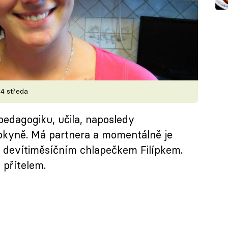
14 středa
pedagogiku, učila, naposledy
pkyně. Má partnera a momentálně je
 devítiměsíčním chlapečkem Filípkem.
 přítelem.