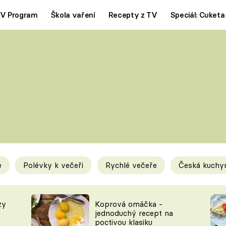
V Program
Škola vaření
Recepty z TV
Speciál: Cuketa
Polévky
Saláty
ČESKÁ KLASIKA
TĚSTOVIN
SILNÉ VÝVARY
SLADKÉ
KRÉMOVÉ
BEZMASÁ J
e
Polévky k večeři
Rychlé večeře
Česká kuchy
y
Tipy a triky
Novink
zy
Koprová omáčka -
jednoduchý recept na
poctivou klasiku
KAM ZA JÍDLEM
BLOG