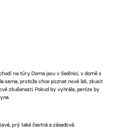
 chodí na túry. Doma jsou v Sedlnici, v domě s
la sama, protože chce poznat nové lidi, zkusit
nové zkušenosti. Pokud by vyhrála, peníze by
syna.
tavá, prý také čestná a zásadová.