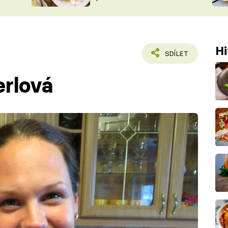
ŠÉFREDAK
VYCHYTÁVKY
SOUTĚŽ FR
NA NÁKUPECH
ČASOPIS
Hi
SDÍLET
rlová