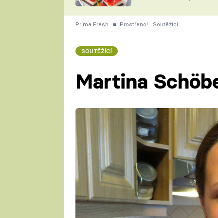
nepotřebujete troubu
ZDENĚK
ČESKO NA TALÍŘI
POHLREICH
Prima Fresh
■
Prostřeno!
Soutěžící
KAROLÍNA,
JAROSLAV SAPÍK
DOMÁCÍ
SOUTĚŽÍCÍ
KUCHAŘKA
KAROLÍNA
KAMBERSKÁ
Martina Schöbe