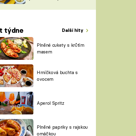
TORKY
ESH
t týdne
Další hity
Plněné cukety s krůtím
masem
Hrníčková buchta s
ovocem
Aperol Spritz
Plněné papriky s rajskou
omáčkou