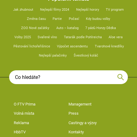
Jak zhubnout
Nejlepší filmy 2024
Nejlepší horory
TV program
Změna času
Partie
Počasí
Kdy budou volby
ZOO Nové začátky
Auto – katalog
7 pádů Honzy Dědka
Volby 2025
Svařené víno
Tatarák podle Pohlreicha
Aloe vera
Pěstování lichořeřišnice
Výpočet ascendentu
Tvarohové knedlíky
Nejlepší palačinky
Švestkový koláč
O FTV Prima
Management
Volná místa
Press
Reklama
Castingy a výzvy
HbbTV
Kontakty