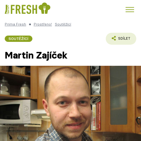
Prima Fresh
■
Prostřeno!
Soutěžící
Kuře
Polévky k večeři
Rychlé večeře
Trendy:
SOUTĚŽÍCÍ
SDÍLET
Česká kuchyně
Čokoláda
Martin Zajíček
Témata
Recepty
Články
TV Program