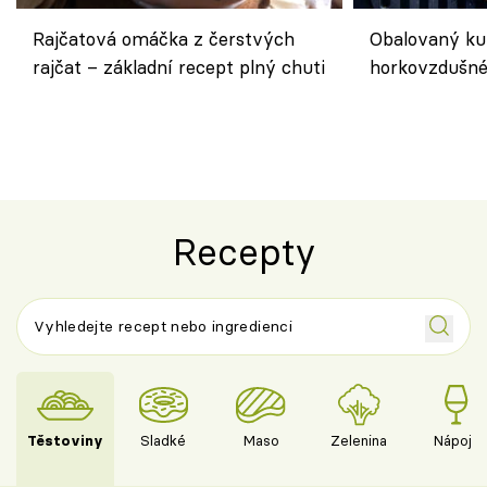
Rajčatová omáčka z čerstvých
Obalovaný kuř
rajčat – základní recept plný chuti
horkovzdušné 
novém pojetí
Olivera
Recepty
Těstoviny
Sladké
Maso
Zelenina
Nápoje