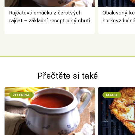
Rajčatová omáčka z čerstvých
Obalovaný kuř
rajčat – základní recept plný chuti
horkovzdušné 
novém pojetí
Olivera
Přečtěte si také
ZELENINA
MASO