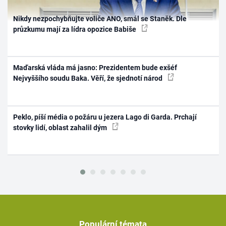
Nikdy nezpochybňujte voliče ANO, smál se Staněk. Dle
průzkumu mají za lídra opozice Babiše
Maďarská vláda má jasno: Prezidentem bude exšéf
Nejvyššího soudu Baka. Věří, že sjednotí národ
Peklo, píší média o požáru u jezera Lago di Garda. Prchají
stovky lidí, oblast zahalil dým
Populární témata