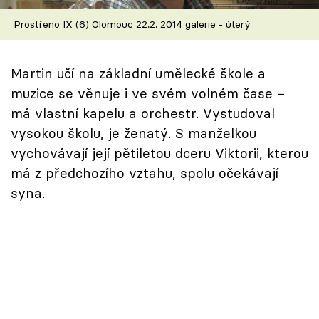
Škola vaření
Prostřeno IX (6) Olomouc 22.2. 2014 galerie - úterý
Recepty z TV
Martin učí na základní umělecké škole a
Speciál: Cuketa
muzice se věnuje i ve svém volném čase –
má vlastní kapelu a orchestr. Vystudoval
Těhotnej kuchař
vysokou školu, je ženatý. S manželkou
vychovávají její pětiletou dceru Viktorii, kterou
Sledujte prima+
má z předchozího vztahu, spolu očekávají
syna.
Přihlášení
Sledujte nás