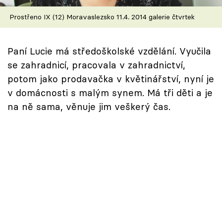
Škola vaření
Prostřeno IX (12) Moravaslezsko 11.4. 2014 galerie čtvrtek
Recepty z TV
Paní Lucie má středoškolské vzdělání. Vyučila
Speciál: Cuketa
se zahradnicí, pracovala v zahradnictví,
potom jako prodavačka v květinářství, nyní je
Těhotnej kuchař
v domácnosti s malým synem. Má tři děti a je
na ně sama, věnuje jim veškerý čas.
Sledujte prima+
Přihlášení
Sledujte nás