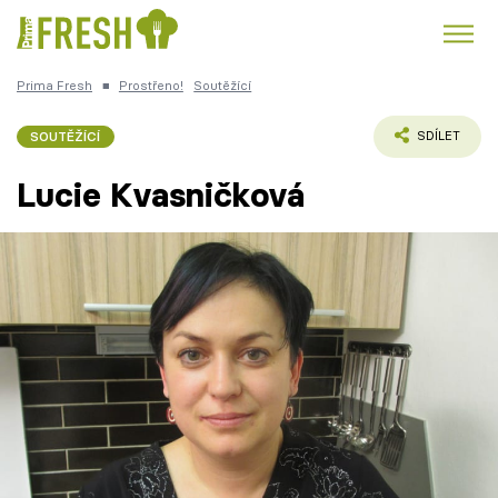
Prima Fresh
■
Prostřeno!
Soutěžící
Kuře
Polévky k večeři
Rychlé večeře
Trendy:
SOUTĚŽÍCÍ
SDÍLET
Česká kuchyně
Čokoláda
Lucie Kvasničková
Témata
Recepty
Články
TV Program