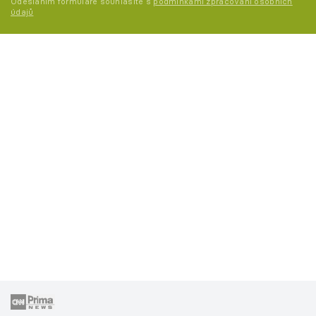
Odesláním formuláře souhlasíte s
podmínkami zpracování osobních
údajů