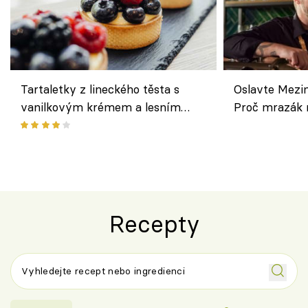
Tartaletky z lineckého těsta s
Oslavte Mezin
vanilkovým krémem a lesním
Proč mrazák n
ovocem podle Bread Society
horku vsadit 
Recepty