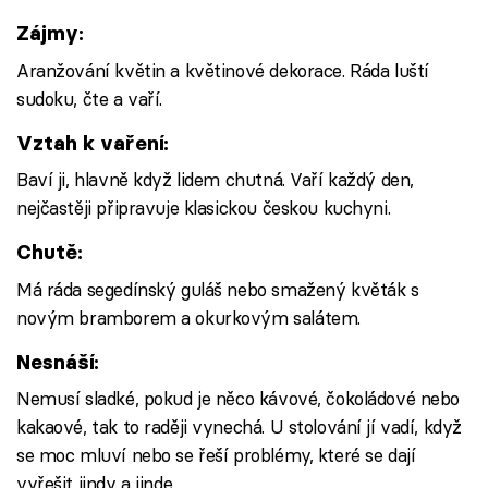
Zájmy:
Aranžování květin a květinové dekorace. Ráda luští
sudoku, čte a vaří.
Vztah k vaření:
Baví ji, hlavně když lidem chutná. Vaří každý den,
nejčastěji připravuje klasickou českou kuchyni.
Chutě:
Má ráda segedínský guláš nebo smažený květák s
novým bramborem a okurkovým salátem.
Nesnáší:
Nemusí sladké, pokud je něco kávové, čokoládové nebo
kakaové, tak to raději vynechá. U stolování jí vadí, když
se moc mluví nebo se řeší problémy, které se dají
vyřešit jindy a jinde.