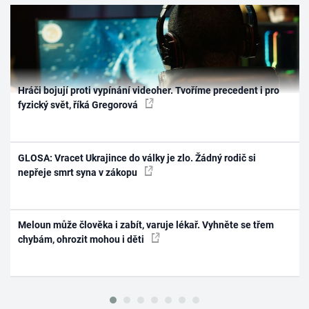
Hráči bojují proti vypínání videoher. Tvoříme precedent i pro
fyzický svět, říká Gregorová
GLOSA: Vracet Ukrajince do války je zlo. Žádný rodič si
nepřeje smrt syna v zákopu
Meloun může člověka i zabít, varuje lékař. Vyhněte se třem
chybám, ohrozit mohou i děti