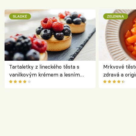
SLADKÉ
ZELENINA
Tartaletky z lineckého těsta s
Mrkvové těst
vanilkovým krémem a lesním
zdravá a origi
ovocem podle Bread Society
klasiky