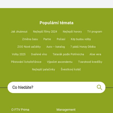
Populární témata
Jak zhubnout
Nejlepší filmy 2024
Nejlepší horory
TV program
Změna času
Partie
Počasí
Kdy budou volby
ZOO Nové začátky
Auto – katalog
7 pádů Honzy Dědka
Volby 2025
Svařené víno
Tatarák podle Pohlreicha
Aloe vera
Pěstování lichořeřišnice
Výpočet ascendentu
Tvarohové knedlíky
Nejlepší palačinky
Švestkový koláč
O FTV Prima
Management