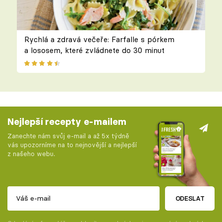
Rychlá a zdravá večeře: Farfalle s pórkem
a lososem, které zvládnete do 30 minut
Nejlepší recepty e-mailem
Zanechte nám svůj e-mail a až 5x týdně
vás upozorníme na to nejnovější a nejlepší
z našeho webu.
ODESLAT