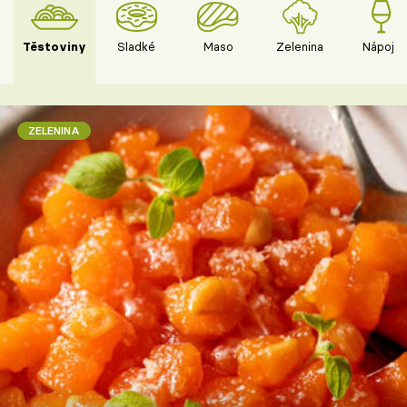
Těstoviny
Sladké
Maso
Zelenina
Nápoje
ZELENINA