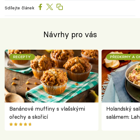
Sdílejte článek
Návrhy pro vás
RECEPTY
PŘEDKRMY A 
Banánové muffiny s vlašskými
Holandský sal
ořechy a skořicí
salámem: Lah
klasika, která
jako dřív