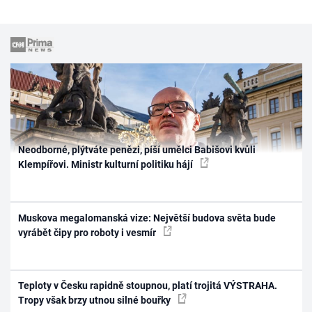
Neodborné, plýtváte penězi, píší umělci Babišovi kvůli
Klempířovi. Ministr kulturní politiku hájí
Muskova megalomanská vize: Největší budova světa bude
vyrábět čipy pro roboty i vesmír
Teploty v Česku rapidně stoupnou, platí trojitá VÝSTRAHA.
Tropy však brzy utnou silné bouřky