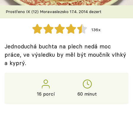
Škola vaření
Prostřeno IX (12) Moravaslezsko 17.4. 2014 dezert
Recepty z TV
136x
Speciál: Cuketa
Jednoduchá buchta na plech nedá moc
Těhotnej kuchař
práce, ve výsledku by měl být moučník vlhký
a kyprý.
Sledujte prima+
Přihlášení
16 porcí
60 minut
Sledujte nás