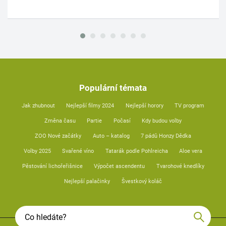
Populární témata
Jak zhubnout
Nejlepší filmy 2024
Nejlepší horory
TV program
Změna času
Partie
Počasí
Kdy budou volby
ZOO Nové začátky
Auto – katalog
7 pádů Honzy Dědka
Volby 2025
Svařené víno
Tatarák podle Pohlreicha
Aloe vera
Pěstování lichořeřišnice
Výpočet ascendentu
Tvarohové knedlíky
Nejlepší palačinky
Švestkový koláč