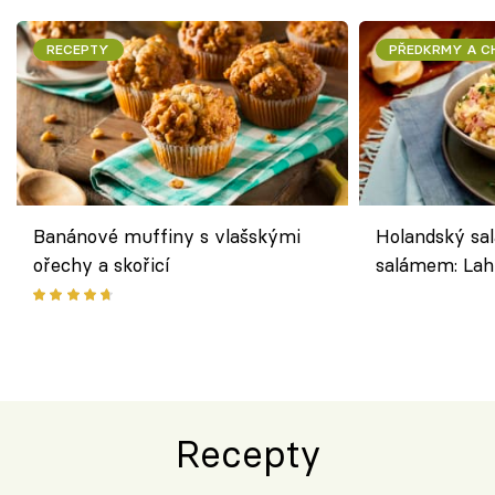
RECEPTY
PŘEDKRMY A 
Banánové muffiny s vlašskými
Holandský sal
ořechy a skořicí
salámem: Lah
klasika, která
jako dřív
Recepty