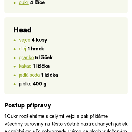
cukr
4 lžíce
Head
vejce
4 kusy
olej
1 hrnek
granko
5 lžiček
kakao
1 lžička
jedlá soda
1 lžička
jablko
400 g
Postup přípravy
1.Cukr rozšleháme s celými vejci a pak přidáme
všechny suroviny na těsto včetně nastrouhaných jablek
a smícháme vše dohromady. Dáme na plech vyloženým