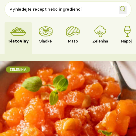
Těstoviny
Sladké
Maso
Zelenina
Nápoje
ZELENINA