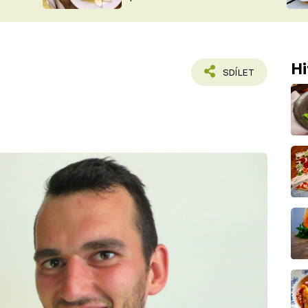
ŠÉFREDAK
VYCHYTÁVKY
SOUTĚŽ FR
NA NÁKUPECH
ČASOPIS
Hi
SDÍLET