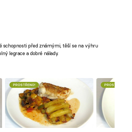
 schopnosti před známými, těší se na výhru
plný legrace a dobré nálady.
PROSTŘENO!
PROSTŘENO!