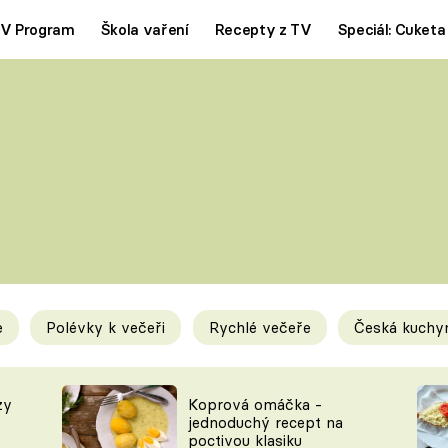
V Program
Škola vaření
Recepty z TV
Speciál: Cuketa
Polévky
Saláty
ČESKÁ KLASIKA
TĚSTOVIN
SILNÉ VÝVARY
SLADKÉ
KRÉMOVÉ
BEZMASÁ J
e
Polévky k večeři
Rychlé večeře
Česká kuchy
y
Tipy a triky
Novink
zy
Koprová omáčka -
jednoduchý recept na
poctivou klasiku
KAM ZA JÍDLEM
BLOG