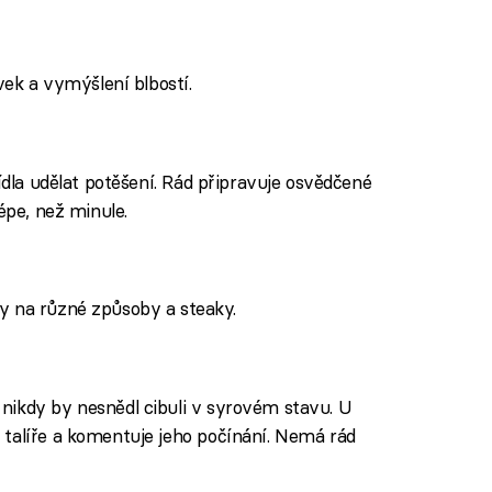
vek a vymýšlení blbostí.
jídla udělat potěšení. Rád připravuje osvědčené
épe, než minule.
y na různé způsoby a steaky.
nikdy by nesnědl cibuli v syrovém stavu. U
talíře a komentuje jeho počínání. Nemá rád