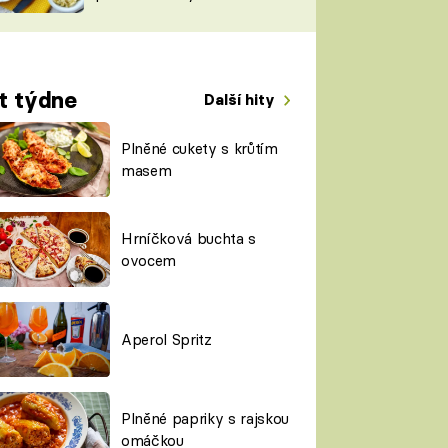
TORKY
ESH
t týdne
Další hity
Plněné cukety s krůtím
masem
Hrníčková buchta s
ovocem
Aperol Spritz
Plněné papriky s rajskou
omáčkou