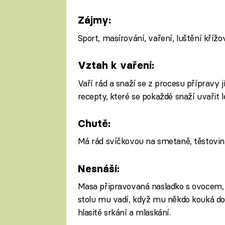
Zájmy:
Sport, masírování, vaření, luštění křížo
Vztah k vaření:
Vaří rád a snaží se z procesu přípravy 
recepty, které se pokaždé snaží uvařit l
Chutě:
Má rád svíčkovou na smetaně, těstovin
Nesnáší:
Masa připravovaná nasladko s ovocem, 
stolu mu vadí, když mu někdo kouká do 
hlasité srkání a mlaskání.