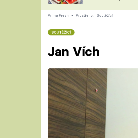
nepotřebujete troubu
ZDENĚK
ČESKO NA TALÍŘI
POHLREICH
Prima Fresh
■
Prostřeno!
Soutěžící
KAROLÍNA,
JAROSLAV SAPÍK
DOMÁCÍ
SOUTĚŽÍCÍ
KUCHAŘKA
KAROLÍNA
KAMBERSKÁ
Jan Vích