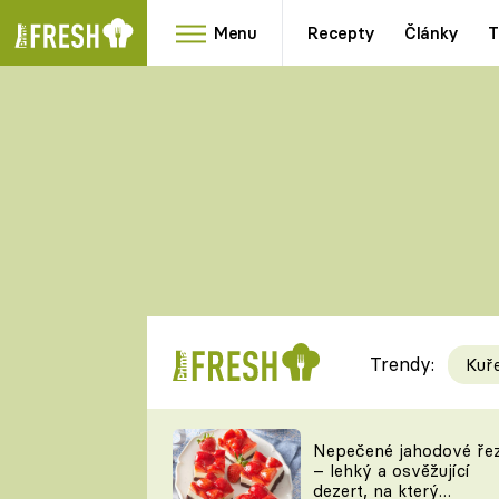
Menu
Recepty
Články
T
Oblíbené
Přílohy
recepty
HRANOLKY
HOUBY
KNEDLÍKY
DÝNĚ
KAŠE
RYCHLOVKY
Trendy:
Kuř
Populární
Videorecept
Nepečené jahodové ře
– lehký a osvěžující
kuchaři
dezert, na který
TEĎ VAŘÍ ŠÉF!