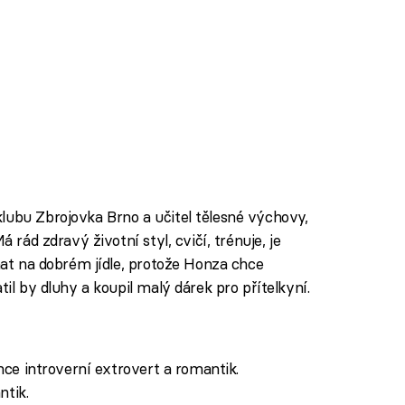
lubu Zbrojovka Brno a učitel tělesné výchovy,
á rád zdravý životní styl, cvičí, trénuje, je
tnat na dobrém jídle, protože Honza chce
til by dluhy a koupil malý dárek pro přítelkyní.
ehce introverní extrovert a romantik.
ntik.