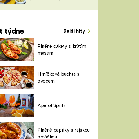
TORKY
ESH
t týdne
Další hity
Plněné cukety s krůtím
masem
Hrníčková buchta s
ovocem
Aperol Spritz
Plněné papriky s rajskou
omáčkou