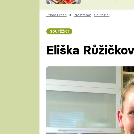
nepotřebujete troubu
ZDENĚK
ČESKO NA TALÍŘI
POHLREICH
Prima Fresh
■
Prostřeno!
Soutěžící
KAROLÍNA,
JAROSLAV SAPÍK
DOMÁCÍ
SOUTĚŽÍCÍ
KUCHAŘKA
KAROLÍNA
KAMBERSKÁ
Eliška Růžičko