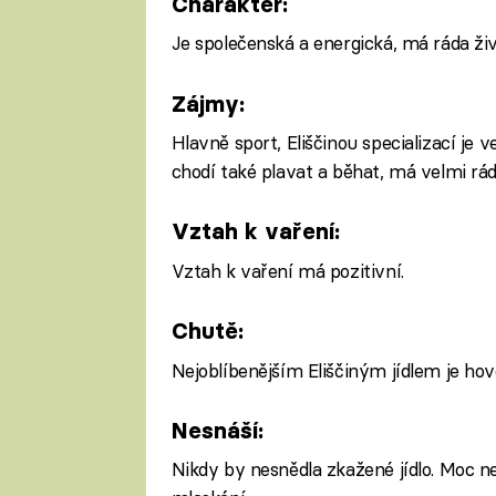
Charakter:
Je společenská a energická, má ráda živ
Zájmy:
Hlavně sport, Eliščinou specializací je 
chodí také plavat a běhat, má velmi rád
Vztah k vaření:
Vztah k vaření má pozitivní.
Chutě:
Nejoblíbenějším Eliščiným jídlem je hove
Nesnáší:
Nikdy by nesnědla zkažené jídlo. Moc n