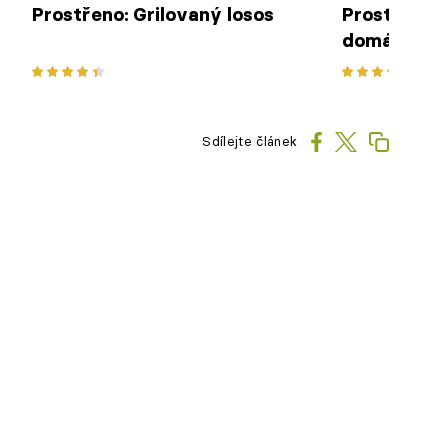
Prostřeno: Grilovaný losos
Prostřeno:
domácími k
Sdílejte článek