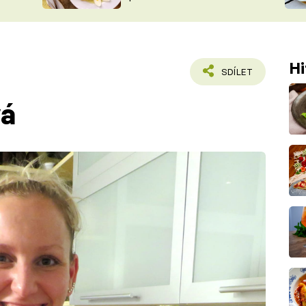
ŠÉFREDAK
VYCHYTÁVKY
SOUTĚŽ FR
NA NÁKUPECH
ČASOPIS
Hi
SDÍLET
vá