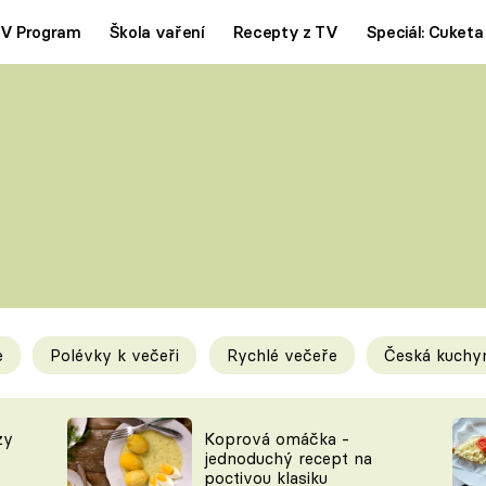
V Program
Škola vaření
Recepty z TV
Speciál: Cuketa
Polévky
Saláty
ČESKÁ KLASIKA
TĚSTOVIN
SILNÉ VÝVARY
SLADKÉ
KRÉMOVÉ
BEZMASÁ J
e
Polévky k večeři
Rychlé večeře
Česká kuchy
y
Tipy a triky
Novink
zy
Koprová omáčka -
jednoduchý recept na
poctivou klasiku
KAM ZA JÍDLEM
BLOG