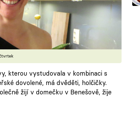
čtvrtek
hovy, kterou vystudovala v kombinaci s
řské dovolené, má dvěděti, holčičky.
polečně žijí v domečku v Benešově, žije