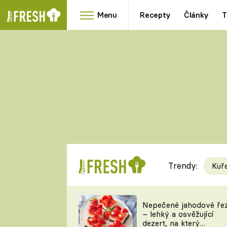
Menu
Recepty
Články
T
Oblíbené
Přílohy
recepty
HRANOLKY
HOUBY
KNEDLÍKY
DÝNĚ
KAŠE
RYCHLOVKY
Trendy:
Kuř
Populární
Videorecept
Nepečené jahodové ře
– lehký a osvěžující
kuchaři
dezert, na který
TEĎ VAŘÍ ŠÉF!