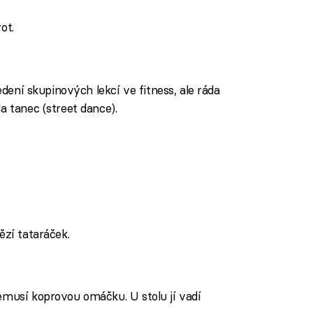
ot.
vedení skupinových lekcí ve fitness, ale ráda
a tanec (street dance).
̌zí tataráček.
emusí koprovou omáčku. U stolu jí vadí