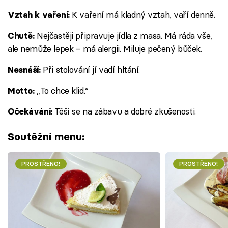
K vaření má kladný vztah, vaří denně.
Vztah k vaření:
Nejčastěji připravuje jídla z masa. Má ráda vše,
Chutě:
ale nemůže lepek – má alergii. Miluje pečený bůček.
Při stolování jí vadí hltání.
Nesnáší:
„To chce klid.“
Motto:
Těší se na zábavu a dobré zkušenosti.
Očekávání:
Soutěžní menu:
PROSTŘENO!
PROSTŘENO!