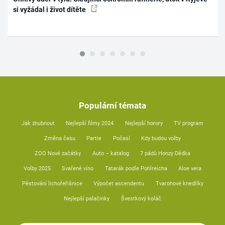
si vyžádal i život dítěte
Populární témata
Jak zhubnout
Nejlepší filmy 2024
Nejlepší horory
TV program
Změna času
Partie
Počasí
Kdy budou volby
ZOO Nové začátky
Auto – katalog
7 pádů Honzy Dědka
Volby 2025
Svařené víno
Tatarák podle Pohlreicha
Aloe vera
Pěstování lichořeřišnice
Výpočet ascendentu
Tvarohové knedlíky
Nejlepší palačinky
Švestkový koláč