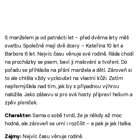
S manželem je od patnácti let – před dvěma lety měli
svatbu. Společně mají dvě dcery – Kateřina 10 let a
Barbora 6 let. Nejvíc času věnuje své rodině. Ráda chodí
na procházky se psem, baví ji malování a tvoření. Do
pořadu se přihlásila na přání manžela a dětí. Zároveň si
to ale chtěla vždy vyzkoušet na vlastní kůži. Zatím
nepřemýšlela nad tím, jak by s případnou výhrou
naložila. Jako zábavu si pro své hosty připraví helium a
zpěv písniček.
Sama o sobě tvrdí, že je někdy až moc
Charakter:
hodná, ale zároveň se umí i rozčílit – a pak je jak Italka.
Nejvíc času věnuje rodině.
Zájmy: