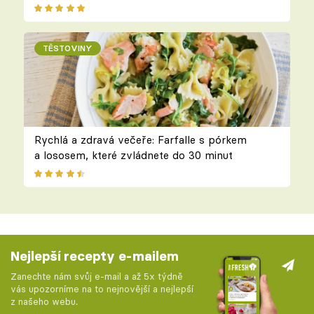
TĚSTOVINY
Rychlá a zdravá večeře: Farfalle s pórkem
a lososem, které zvládnete do 30 minut
Nejlepší recepty e-mailem
Zanechte nám svůj e-mail a až 5x týdně
vás upozorníme na to nejnovější a nejlepší
z našeho webu.