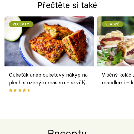
Přečtěte si také
RECEPTY
SLADKÉ
Cukeťák aneb cuketový nákyp na
Vláčný koláč 
plech s uzeným masem – skvělý
mandlemi – l
způsob, jak zpracovat přerostlé
i na oslavu
cukety
Recepty