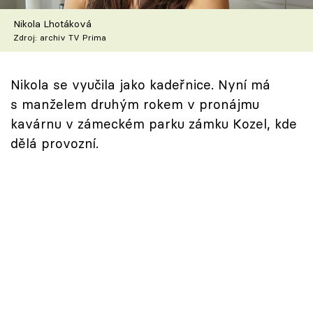
Škola vaření
Nikola Lhotáková
Zdroj: archiv TV Prima
Recepty z TV
Speciál: Cuketa
Nikola se vyučila jako kadeřnice. Nyní má
s manželem druhým rokem v pronájmu
Těhotnej kuchař
kavárnu v zámeckém parku zámku Kozel, kde
dělá provozní.
Sledujte prima+
Přihlášení
Sledujte nás