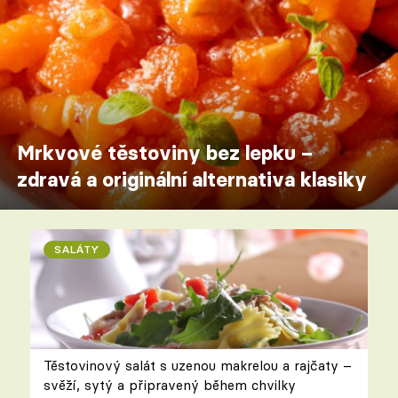
Mrkvové těstoviny bez lepku –
zdravá a originální alternativa klasiky
SALÁTY
Těstovinový salát s uzenou makrelou a rajčaty –
svěží, sytý a připravený během chvilky