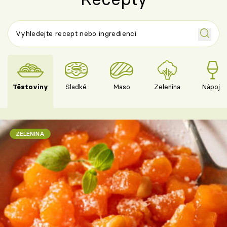
Těstoviny
Sladké
Maso
Zelenina
Nápoje
ZELENINA