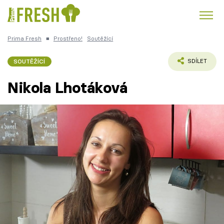
Prima Fresh
■
Prostřeno!
Soutěžící
Kuře
Polévky k večeři
Rychlé večeře
Trendy:
SOUTĚŽÍCÍ
SDÍLET
Česká kuchyně
Čokoláda
Nikola Lhotáková
Témata
Recepty
Články
TV Program