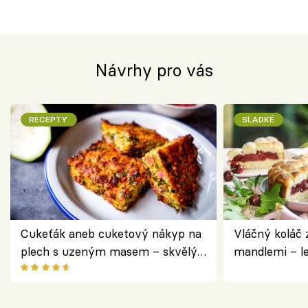
Návrhy pro vás
RECEPTY
SLADKÉ
Cukeťák aneb cuketový nákyp na
Vláčný koláč 
plech s uzeným masem – skvělý
mandlemi – l
způsob, jak zpracovat přerostlé
i na oslavu
cukety