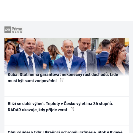
Kuba: Stát nemá garantovat nekonečný růst důchodů. Lidé
musí být sami zodpovědní
Blíží se další výheň: Teploty v Česku vyletí na 36 stupňů.
RADAR ukazuje, kdy přijde zvrat
Ohnivý úder v týlu: Ukrajinci ochromili rafinérie, útok v Kyjevě