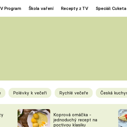
V Program
Škola vaření
Recepty z TV
Speciál: Cuketa
Polévky
Saláty
ČESKÁ KLASIKA
TĚSTOVIN
SILNÉ VÝVARY
SLADKÉ
KRÉMOVÉ
BEZMASÁ J
e
Polévky k večeři
Rychlé večeře
Česká kuchy
y
Tipy a triky
Novink
zy
Koprová omáčka -
jednoduchý recept na
poctivou klasiku
KAM ZA JÍDLEM
BLOG