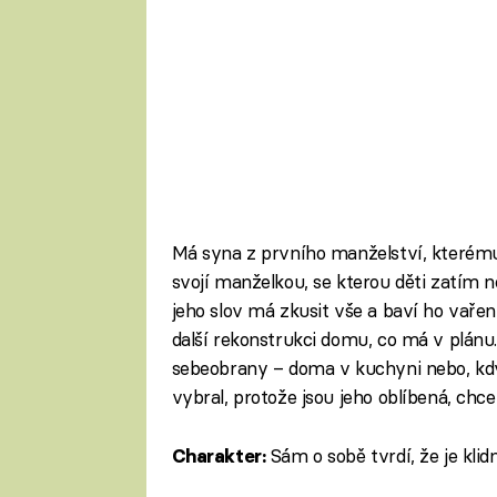
Má syna z prvního manželství, kterému j
svojí manželkou, se kterou děti zatím nema
jeho slov má zkusit vše a baví ho vařen
další rekonstrukci domu, co má v plánu
sebeobrany – doma v kuchyni nebo, kdy
vybral, protože jsou jeho oblíbená, chce
Sám o sobě tvrdí, že je klid
Charakter: