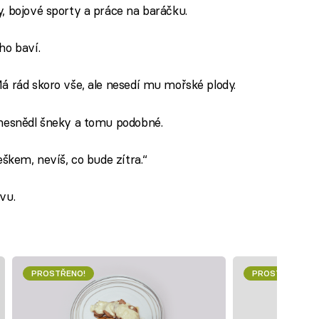
, bojové sporty a práce na baráčku.
ho baví.
á rád skoro vše, ale nesedí mu mořské plody.
 nesnědl šneky a tomu podobné.
eškem, nevíš, co bude zítra.“
vu.
PROSTŘENO!
PROSTŘENO!