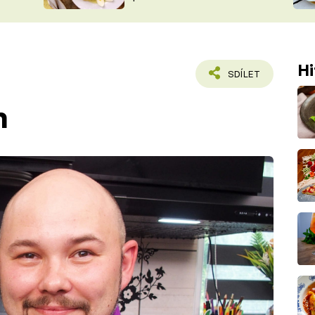
ŠÉFREDAK
VYCHYTÁVKY
SOUTĚŽ FR
NA NÁKUPECH
ČASOPIS
Hi
SDÍLET
n