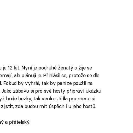
e 12 let. Nyní je podruhé ženatý a žije se
jí, ale plánují je. Přihlásil se, protože se dle
í. Pokud by vyhrál, tak by peníze použil na
. Jako zábavu si pro své hosty připraví ukázku
ž bude hezky, tak venku. Jídla pro menu si
 zjistit, zda budou mít úspěch i u jeho hostů.
ný a přátelský.