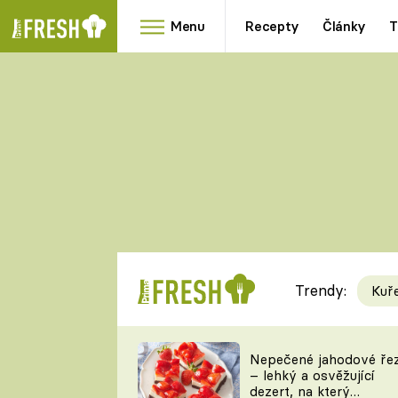
Menu
Recepty
Články
T
Oblíbené
Přílohy
recepty
HRANOLKY
HOUBY
KNEDLÍKY
DÝNĚ
KAŠE
RYCHLOVKY
Trendy:
Kuř
Populární
Videorecept
Nepečené jahodové ře
– lehký a osvěžující
kuchaři
dezert, na který
TEĎ VAŘÍ ŠÉF!