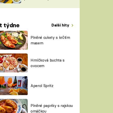
TORKY
ESH
t týdne
Další hity
Plněné cukety s krůtím
masem
Hrníčková buchta s
ovocem
Aperol Spritz
Plněné papriky s rajskou
omáčkou