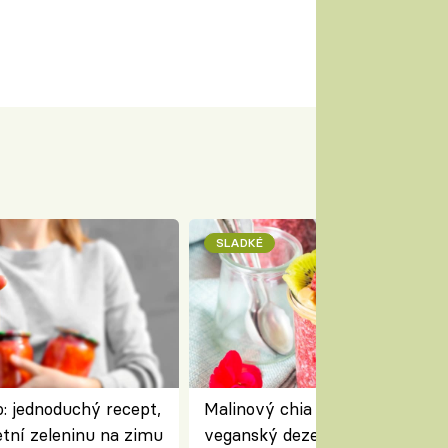
SLADKÉ
: jednoduchý recept,
Malinový chia pudink s kokose
etní zeleninu na zimu
veganský dezert plný ovoce a