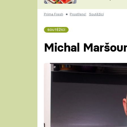
nepotřebujete troubu
ZDENĚK
ČESKO NA TALÍŘI
POHLREICH
Prima Fresh
■
Prostřeno!
Soutěžící
KAROLÍNA,
JAROSLAV SAPÍK
DOMÁCÍ
SOUTĚŽÍCÍ
KUCHAŘKA
KAROLÍNA
KAMBERSKÁ
Michal Maršou