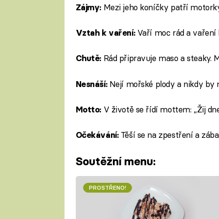
Mezi jeho koníčky patří motorky
Zájmy:
Vaří moc rád a vaření 
Vztah k vaření:
Rád připravuje maso a steaky. M
Chutě:
Nejí mořské plody a nikdy by
Nesnáší:
V životě se řídí mottem: „Žij dn
Motto:
Těší se na zpestření a zába
Očekávání:
Soutěžní menu:
PROSTŘENO!