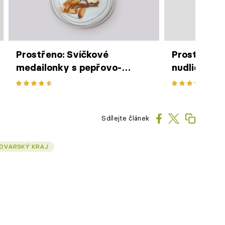
Prostřeno: Svíčkové
Prostřeno: 
medailonky s pepřovo-
nudličkami
sýrovou omáčkou, domácí
hranolky
Sdílejte článek
OVARSKÝ KRAJ