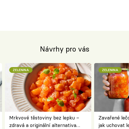
Návrhy pro vás
ZELENINA
ZELENINA
Mrkvové těstoviny bez lepku –
Zavařené lečo
zdravá a originální alternativa
jak uchovat l