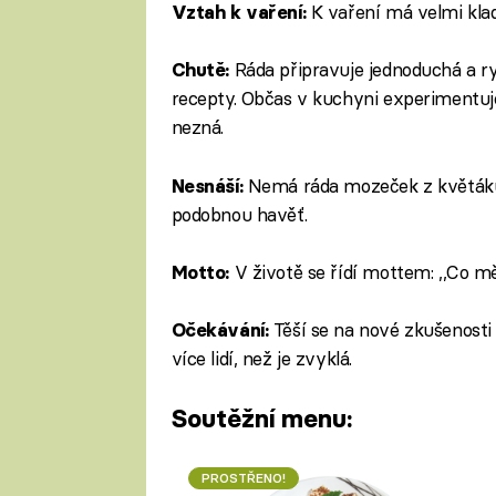
K vaření má velmi kla
Vztah k vaření:
Ráda připravuje jednoduchá a rych
Chutě:
recepty. Občas v kuchyni experimentuje.
nezná.
Nemá ráda mozeček z květáku 
Nesnáší:
podobnou havěť.
V životě se řídí mottem: ,,Co mě 
Motto:
Těší se na nové zkušenosti a
Očekávání:
více lidí, než je zvyklá.
Soutěžní menu:
PROSTŘENO!