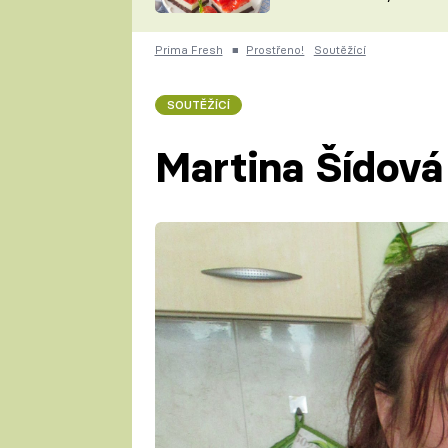
nepotřebujete troubu
ZDENĚK
ČESKO NA TALÍŘI
POHLREICH
Prima Fresh
■
Prostřeno!
Soutěžící
KAROLÍNA,
JAROSLAV SAPÍK
DOMÁCÍ
SOUTĚŽÍCÍ
KUCHAŘKA
KAROLÍNA
KAMBERSKÁ
Martina Šídová