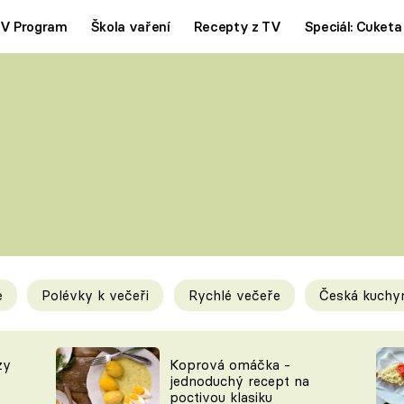
V Program
Škola vaření
Recepty z TV
Speciál: Cuketa
Polévky
Saláty
ČESKÁ KLASIKA
TĚSTOVIN
SILNÉ VÝVARY
SLADKÉ
KRÉMOVÉ
BEZMASÁ J
e
Polévky k večeři
Rychlé večeře
Česká kuchy
y
Tipy a triky
Novink
zy
Koprová omáčka -
jednoduchý recept na
poctivou klasiku
KAM ZA JÍDLEM
BLOG