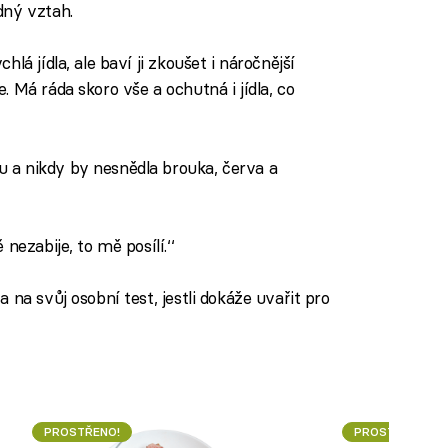
dný vztah.
lá jídla, ale baví ji zkoušet i náročnější
 Má ráda skoro vše a ochutná i jídla, co
a nikdy by nesnědla brouka, červa a
nezabije, to mě posílí.‘‘
 na svůj osobní test, jestli dokáže uvařit pro
PROSTŘENO!
PROSTŘENO!