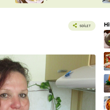
ŠÉFREDAK
VYCHYTÁVKY
SOUTĚŽ FR
NA NÁKUPECH
ČASOPIS
Hi
SDÍLET