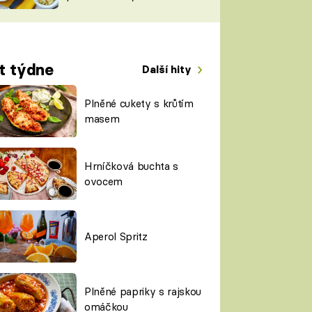
TORKY
ESH
t týdne
Další hity
Plněné cukety s krůtím
masem
Hrníčková buchta s
ovocem
Aperol Spritz
Plněné papriky s rajskou
omáčkou