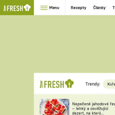
Menu
Recepty
Články
T
Oblíbené
Přílohy
recepty
HRANOLKY
HOUBY
KNEDLÍKY
DÝNĚ
KAŠE
RYCHLOVKY
Trendy:
Kuř
Populární
Videorecept
Nepečené jahodové ře
– lehký a osvěžující
kuchaři
dezert, na který
TEĎ VAŘÍ ŠÉF!