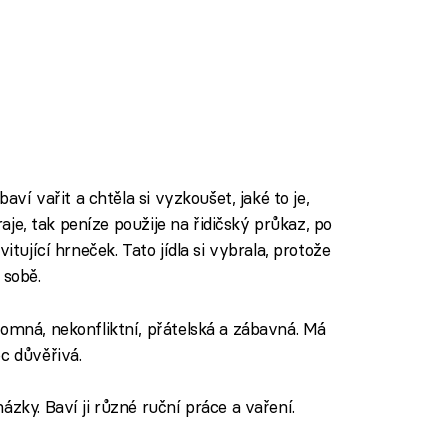
baví vařit a chtěla si vyzkoušet, jaké to je,
hraje, tak peníze použije na řidičský průkaz, po
itující hrneček. Tato jídla si vybrala, protože
 sobě.
romná, nekonfliktní, přátelská a zábavná. Má
c důvěřivá.
ázky. Baví ji různé ruční práce a vaření.