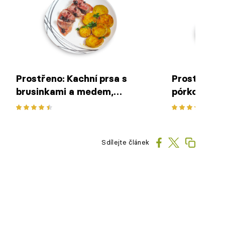
Prostřeno: Kachní prsa s
Prostřeno:
brusinkami a medem,
pórková po
restované brambory
Sdílejte článek