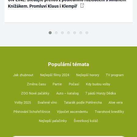
Knížákem. Promluví Klaus i Klempíř
Populární témata
Jak zhubnout
Nejlepší filmy 2024
Nejlepší horory
TV program
Změna času
Partie
Počasí
Kdy budou volby
ZOO Nové začátky
Auto – katalog
7 pádů Honzy Dědka
Volby 2025
Svařené víno
Tatarák podle Pohlreicha
Aloe vera
Pěstování lichořeřišnice
Výpočet ascendentu
Tvarohové knedlíky
Nejlepší palačinky
Švestkový koláč