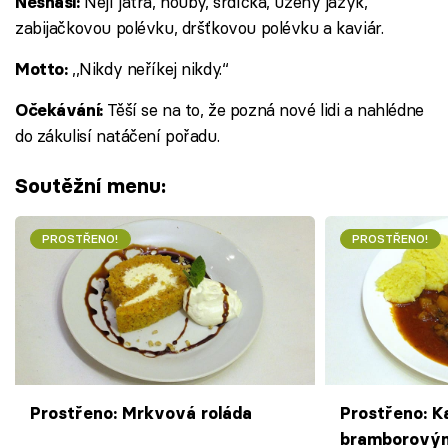
Nejí játra, houby, srdíčka, uzený jazyk,
Nesnáší:
zabijačkovou polévku, dršťkovou polévku a kaviár.
,,Nikdy neříkej nikdy.‘‘
Motto:
Těší se na to, že pozná nové lidi a nahlédne
Očekávání:
do zákulisí natáčení pořadu.
Soutěžní menu:
PROSTŘENO!
PROSTŘENO!
Prostřeno: Mrkvová roláda
Prostřeno: K
bramborovým