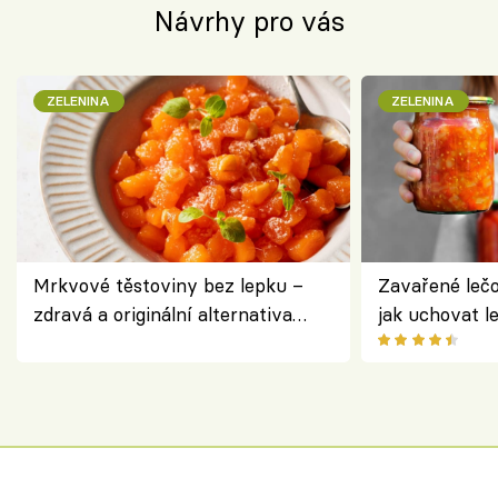
Návrhy pro vás
ZELENINA
ZELENINA
Mrkvové těstoviny bez lepku –
Zavařené lečo
zdravá a originální alternativa
jak uchovat l
klasiky