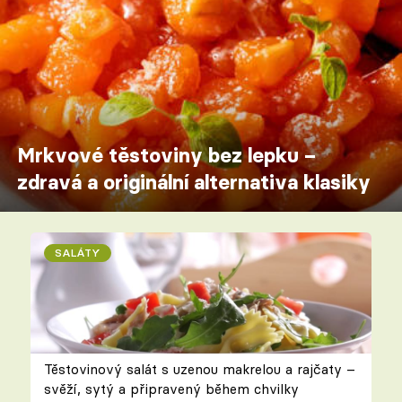
Mrkvové těstoviny bez lepku –
zdravá a originální alternativa klasiky
SALÁTY
Těstovinový salát s uzenou makrelou a rajčaty –
svěží, sytý a připravený během chvilky