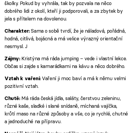
školky. Pokud by vyhrála, tak by pozvala na něco
dobrého lidi z okolí, kteří ji podporovali, a za zbytek by
jela s přítelem na dovolenou.
Sama o sobě tvrdí, že je náladová, pořádná,
Charakter:
hodná, citlivá, bojácná a má velice výrazný orientační
nesmysl. J
Kristýna má ráda jumping – vede i vlastní lekce.
Zájmy:
Občas si zajde s kamarádkami na kávu a něco dobrého.
Vaření ji moc baví a má k němu velmi
Vztah k vaření:
pozitivní vztah.
Má ráda česká jídla, saláty, čerstvou zeleninu,
Chutě:
různé kaše, sladké i slané snídaně, míchaná vajíčka,
krůtí maso na různé způsoby a vše, co je rychlé, chutné
a jednoduché na přípravu.