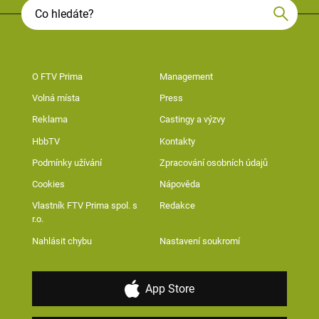
O FTV Prima
Management
Volná místa
Press
Reklama
Castingy a výzvy
HbbTV
Kontakty
Podmínky užívání
Zpracování osobních údajů
Cookies
Nápověda
Vlastník FTV Prima spol. s
Redakce
r.o.
Nahlásit chybu
Nastavení soukromí
App Store