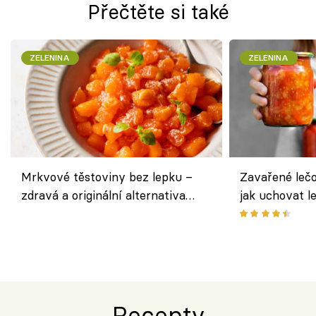
Přečtěte si také
ZELENINA
ZELENINA
Mrkvové těstoviny bez lepku –
Zavařené lečo
zdravá a originální alternativa
jak uchovat l
klasiky
Recepty