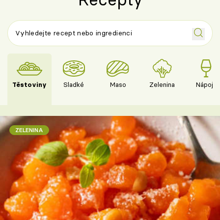
Těstoviny
Sladké
Maso
Zelenina
Nápoje
ZELENINA