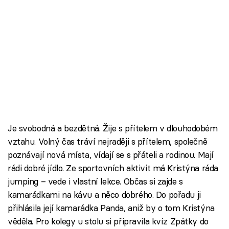
Škola vaření
Recepty z TV
Speciál: Cuketa
Těhotnej kuchař
Sledujte prima+
Je svobodná a bezdětná. Žije s přítelem v dlouhodobém
vztahu. Volný čas tráví nejraději s přítelem, společně
Přihlášení
poznávají nová místa, vídají se s přáteli a rodinou. Mají
rádi dobré jídlo. Ze sportovních aktivit má Kristýna ráda
Sledujte nás
jumping – vede i vlastní lekce. Občas si zajde s
kamarádkami na kávu a něco dobrého. Do pořadu ji
přihlásila její kamarádka Panda, aniž by o tom Kristýna
věděla. Pro kolegy u stolu si připravila kvíz Zpátky do