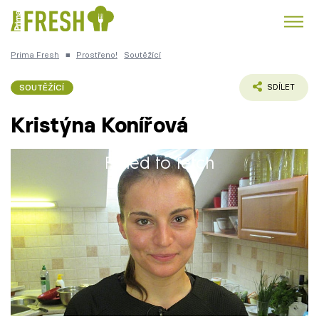
Prima Fresh
■
Prostřeno!
Soutěžící
Kuře
Polévky k večeři
Rychlé večeře
Trendy:
SOUTĚŽÍCÍ
SDÍLET
Česká kuchyně
Čokoláda
Kristýna Konířová
Failed to fetch
Kristýna vystudovala vysokou školu, obor
Témata
předškolní pedagogika, a získala titul bakalář.
Pracuje jako učitelka v mateřské školce a její
Recepty
práce ji moc baví.
Články
TV Program