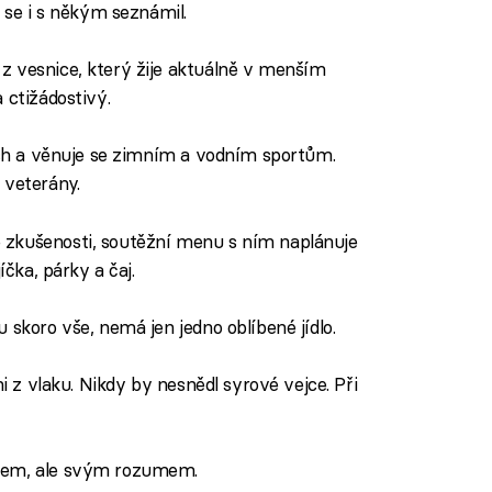
a se i s někým seznámil.
z vesnice, který žije aktuálně v menším
 ctižádostivý.
lích a věnuje se zimním a vodním sportům.
 veterány.
zkušenosti, soutěžní menu s ním naplánuje
íčka, párky a čaj.
 skoro vše, nemá jen jedno oblíbené jídlo.
ni z vlaku. Nikdy by nesnědl syrové vejce. Při
ttem, ale svým rozumem.