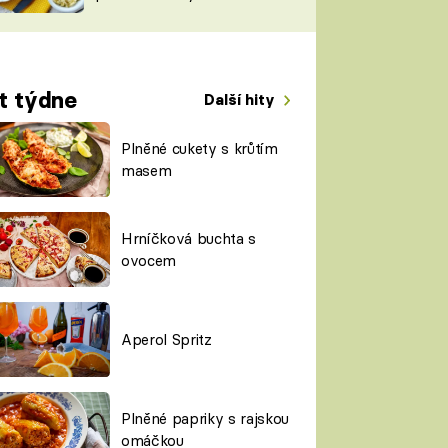
TORKY
ESH
t týdne
Další hity
Plněné cukety s krůtím
masem
Hrníčková buchta s
ovocem
Aperol Spritz
Plněné papriky s rajskou
omáčkou