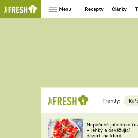
Menu
Recepty
Články
T
Oblíbené
Přílohy
recepty
HRANOLKY
HOUBY
KNEDLÍKY
DÝNĚ
KAŠE
RYCHLOVKY
Trendy:
Kuř
Populární
Videorecept
Nepečené jahodové ře
– lehký a osvěžující
kuchaři
dezert, na který
TEĎ VAŘÍ ŠÉF!