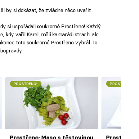
těl by si dokázat, že zvládne něco uvařit.
dy si uspořádali soukromé Prostřeno! Každý
e, kdy vařil Karel, měli kamarádi strach, ale
nakonec toto soukromé Prostřeno vyhrál. To
doopravdy.
PROSTŘENO!
PROSTŘENO!
Prostřeno: Maso s těstovinou
Prostřeno: