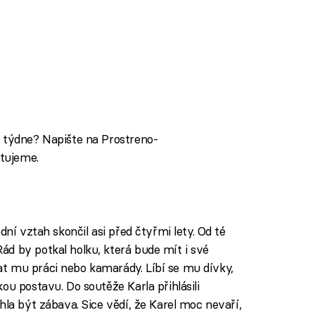
o týdne? Napište na Prostreno-
tujeme.
dní vztah skončil asi před čtyřmi lety. Od té
d by potkal holku, která bude mít i své
t mu práci nebo kamarády. Líbí se mu dívky,
ou postavu. Do soutěže Karla přihlásili
hla být zábava. Sice vědí, že Karel moc nevaří,