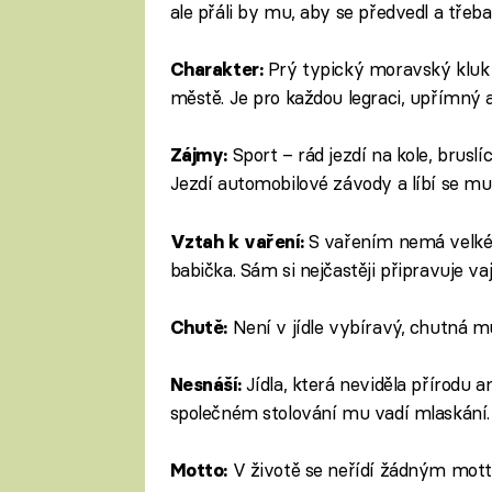
ale přáli by mu, aby se předvedl a třeb
Prý typický moravský kluk 
Charakter:
městě. Je pro každou legraci, upřímný a
Sport – rád jezdí na kole, brus
Zájmy:
Jezdí automobilové závody a líbí se mu
S vařením nemá velké 
Vztah k vaření:
babička. Sám si nejčastěji připravuje vaj
Není v jídle vybíravý, chutná mu
Chutě:
Jídla, která neviděla přírodu a
Nesnáší:
společném stolování mu vadí mlaskání.
V životě se neřídí žádným mo
Motto: