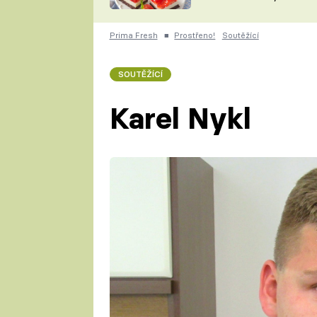
nepotřebujete troubu
ZDENĚK
ČESKO NA TALÍŘI
POHLREICH
Prima Fresh
■
Prostřeno!
Soutěžící
KAROLÍNA,
JAROSLAV SAPÍK
DOMÁCÍ
SOUTĚŽÍCÍ
KUCHAŘKA
KAROLÍNA
KAMBERSKÁ
Karel Nykl