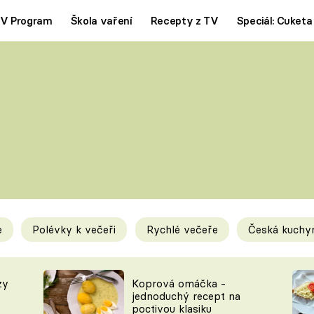
V Program
Škola vaření
Recepty z TV
Speciál: Cuketa
Polévky
Saláty
ČESKÁ KLASIKA
TĚSTOVIN
SILNÉ VÝVARY
SLADKÉ
KRÉMOVÉ
BEZMASÁ J
e
Polévky k večeři
Rychlé večeře
Česká kuchy
y
Tipy a triky
Novink
zy
Koprová omáčka -
jednoduchý recept na
poctivou klasiku
KAM ZA JÍDLEM
BLOG