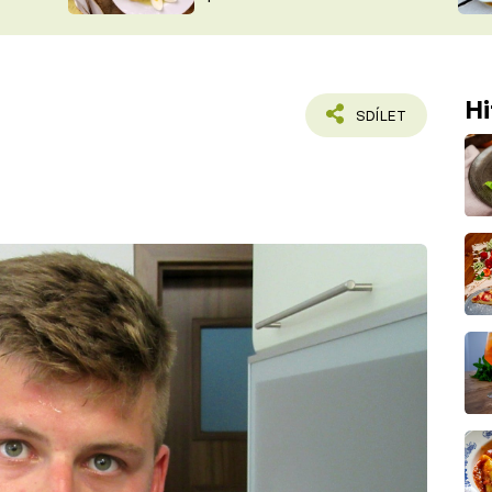
ŠÉFREDAK
VYCHYTÁVKY
SOUTĚŽ FR
NA NÁKUPECH
ČASOPIS
Hi
SDÍLET