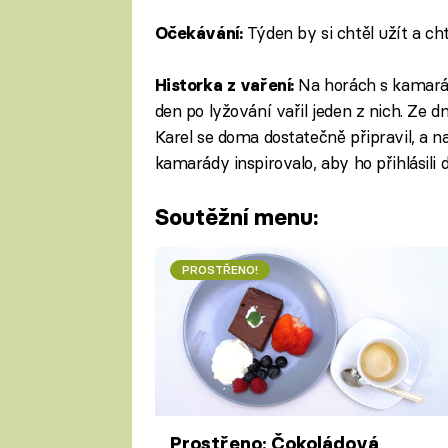
Týden by si chtěl užít a ch
Očekávání:
Na horách s kamará
Historka z vaření:
den po lyžování vařil jeden z nich. Ze dn
Karel se doma dostatečně připravil, a 
kamarády inspirovalo, aby ho přihlásili 
Soutěžní menu:
PROSTŘENO!
Prostřeno: Čokoládová