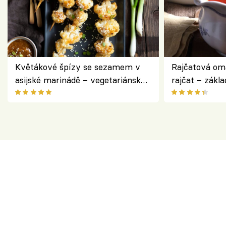
Květákové špízy se sezamem v
Rajčatová om
asijské marinádě – vegetariánská
rajčat – zákla
chuťovka z grilu