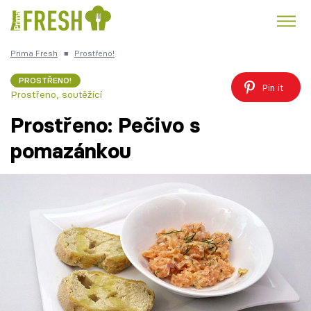
Prima Fresh
■
Prostřeno!
Kuře
Polévky k večeři
Rychlé večeře
Trendy:
PROSTŘENO!
Pin it
Prostřeno, soutěžící
Česká kuchyně
Čokoláda
Prostřeno: Pečivo s
pomazánkou
Témata
Recepty
Články
TV Program