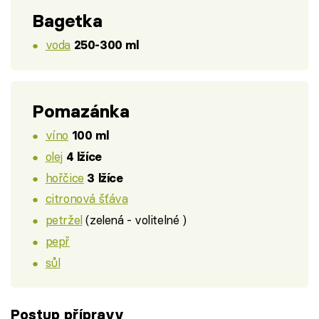
Bagetka
voda
250-300 ml
Pomazánka
víno
100 ml
olej
4 lžíce
hořčice
3 lžíce
citronová šťáva
petržel
(zelená - volitelné )
pepř
sůl
Postup přípravy