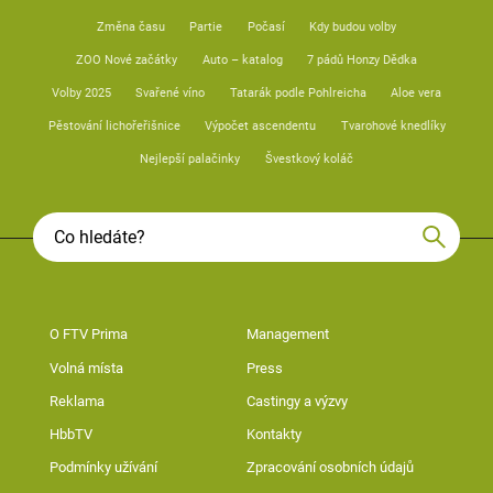
Změna času
Partie
Počasí
Kdy budou volby
ZOO Nové začátky
Auto – katalog
7 pádů Honzy Dědka
Volby 2025
Svařené víno
Tatarák podle Pohlreicha
Aloe vera
Pěstování lichořeřišnice
Výpočet ascendentu
Tvarohové knedlíky
Nejlepší palačinky
Švestkový koláč
O FTV Prima
Management
Volná místa
Press
Reklama
Castingy a výzvy
HbbTV
Kontakty
Podmínky užívání
Zpracování osobních údajů