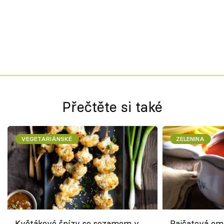
Přečtěte si také
VEGETARIÁNSKÉ
ZELENINA
Květákové špízy se sezamem v
Rajčatová om