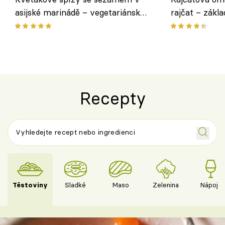
asijské marinádě – vegetariánská
rajčat – zákla
chuťovka z grilu
Recepty
Těstoviny
Sladké
Maso
Zelenina
Nápoje