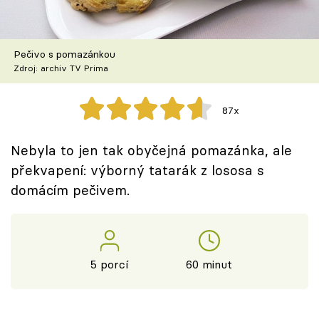
Škola vaření
Recepty z TV
Pečivo s pomazánkou
Zdroj: archiv TV Prima
Speciál: Cuketa
87x
Těhotnej kuchař
Nebyla to jen tak obyčejná pomazánka, ale
Sledujte prima+
překvapení: výborný tatarák z lososa s
domácím pečivem.
Přihlášení
Sledujte nás
5 porcí
60 minut