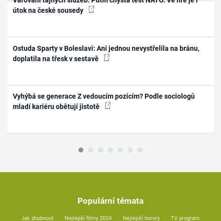
Varování tajných služeb: Putin chystá test NATO. Ve hře je i
útok na české sousedy
Ostuda Sparty v Boleslavi: Ani jednou nevystřelila na bránu,
doplatila na třesk v sestavě
Vyhýbá se generace Z vedoucím pozicím? Podle sociologů
mladí kariéru obětují jistotě
Populární témata
Jak zhubnout
Nejlepší filmy 2024
Nejlepší horory
TV program