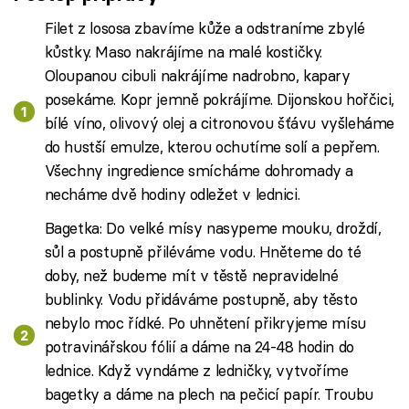
Filet z lososa zbavíme kůže a odstraníme zbylé
kůstky. Maso nakrájíme na malé kostičky.
Oloupanou cibuli nakrájíme nadrobno, kapary
posekáme. Kopr jemně pokrájíme. Dijonskou hořčici,
bílé víno, olivový olej a citronovou šťávu vyšleháme
do hustší emulze, kterou ochutíme solí a pepřem.
Všechny ingredience smícháme dohromady a
necháme dvě hodiny odležet v lednici.
Bagetka: Do velké mísy nasypeme mouku, droždí,
sůl a postupně přiléváme vodu. Hněteme do té
doby, než budeme mít v těstě nepravidelné
bublinky. Vodu přidáváme postupně, aby těsto
nebylo moc řídké. Po uhnětení přikryjeme mísu
potravinářskou fólií a dáme na 24-48 hodin do
lednice. Když vyndáme z ledničky, vytvoříme
bagetky a dáme na plech na pečicí papír. Troubu