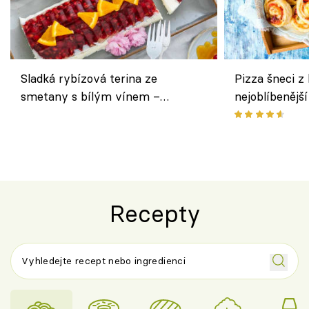
Sladká rybízová terina ze
Pizza šneci z 
smetany s bílým vínem –
nejoblíbenějš
osvěžující dezert s ovocem
Recepty