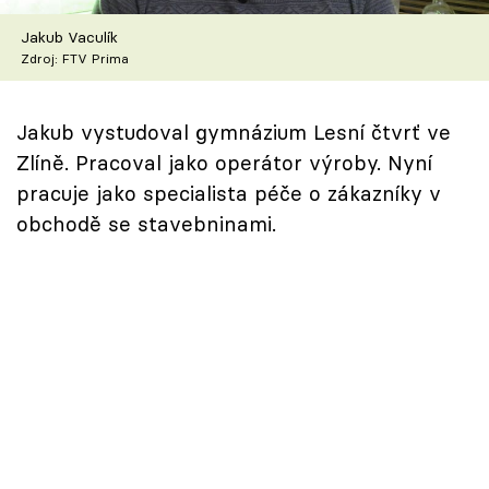
Škola vaření
Jakub Vaculík
Zdroj: FTV Prima
Recepty z TV
Speciál: Cuketa
Jakub vystudoval gymnázium Lesní čtvrť ve
Zlíně. Pracoval jako operátor výroby. Nyní
Těhotnej kuchař
pracuje jako specialista péče o zákazníky v
obchodě se stavebninami.
Sledujte prima+
Přihlášení
Sledujte nás