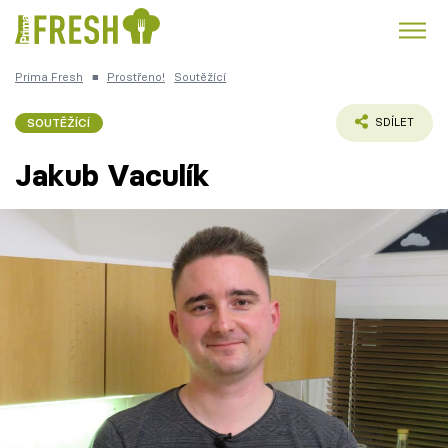
Prima Fresh
■
Prostřeno!
Soutěžící
Kuře
Polévky k večeři
Rychlé večeře
Trendy:
SOUTĚŽÍCÍ
SDÍLET
Česká kuchyně
Čokoláda
Jakub Vaculík
Témata
Recepty
Články
TV Program