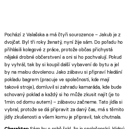
Pochází z Valašska a má čtyři sourozence – Jakub je z
dvojčat. Byl tři roky ženatý, nyní žije sám. Do pořadu ho
přihlásili kolegové z práce, protože občas přichystá
nějaké drobné občerstvení a oni si ho pochvalují. Pokud
by vyhrál, tak by si koupil další vybavení do bytu a jel
by na malou dovolenou. Jako zábavu si připraví hledání
pokladu bagrem (pracuje ve společnosti, kde mají
takové stroje), domluvil si zahradu kamaráda, kde bude
schovaný poklad a každý si ho může zkusit najít (je to
1min. od domu autem) – zábavou začneme. Tato jídla si
vybral, protože se dá připravit za daný čas, má s těmito
jídly zkušenosti a všem komu je připravil, tak chutnala.
Sám by o sobě řekl, že je společenský, klidný
Charakter: