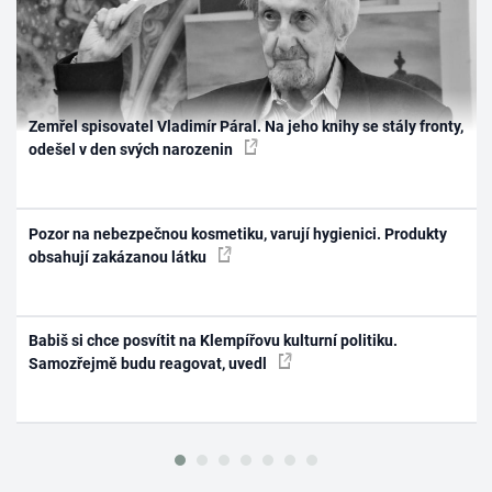
Zemřel spisovatel Vladimír Páral. Na jeho knihy se stály fronty,
odešel v den svých narozenin
Pozor na nebezpečnou kosmetiku, varují hygienici. Produkty
obsahují zakázanou látku
Babiš si chce posvítit na Klempířovu kulturní politiku.
Samozřejmě budu reagovat, uvedl