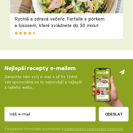
Rychlá a zdravá večeře: Farfalle s pórkem
a lososem, které zvládnete do 30 minut
Nejlepší recepty e-mailem
Zanechte nám svůj e-mail a až 5x týdně
vás upozorníme na to nejnovější a nejlepší
z našeho webu.
ODESLAT
Odesláním formuláře souhlasíte s
podmínkami zpracování osobních