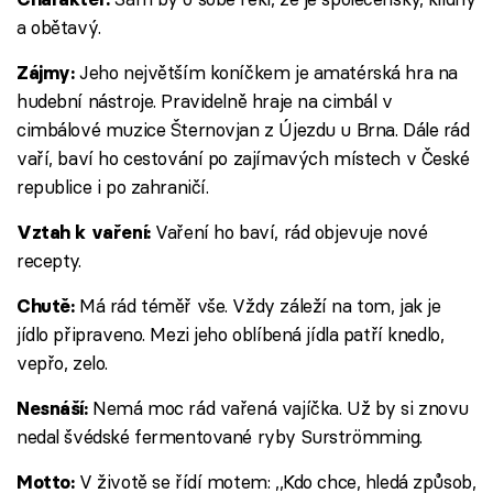
a obětavý.
Jeho největším koníčkem je amatérská hra na
Zájmy:
hudební nástroje. Pravidelně hraje na cimbál v
cimbálové muzice Šternovjan z Újezdu u Brna. Dále rád
vaří, baví ho cestování po zajímavých místech v České
republice i po zahraničí.
Vaření ho baví, rád objevuje nové
Vztah k vaření:
recepty.
Má rád téměř vše. Vždy záleží na tom, jak je
Chutě:
jídlo připraveno. Mezi jeho oblíbená jídla patří knedlo,
vepřo, zelo.
Nemá moc rád vařená vajíčka. Už by si znovu
Nesnáší:
nedal švédské fermentované ryby Surströmming.
V životě se řídí motem: ,,Kdo chce, hledá způsob,
Motto: