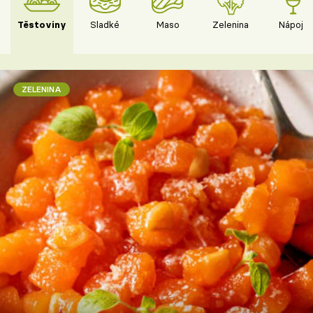
Těstoviny
Sladké
Maso
Zelenina
Nápoje
ZELENINA