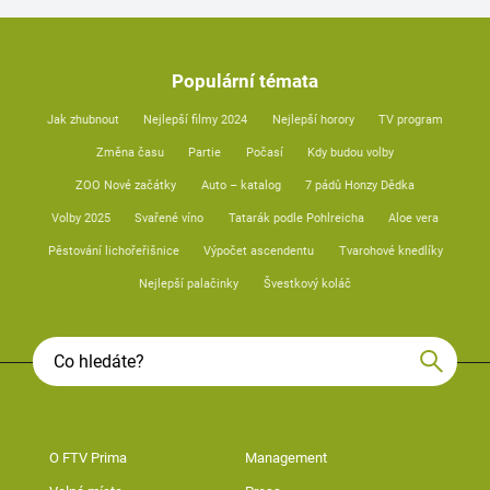
Populární témata
Jak zhubnout
Nejlepší filmy 2024
Nejlepší horory
TV program
Změna času
Partie
Počasí
Kdy budou volby
ZOO Nové začátky
Auto – katalog
7 pádů Honzy Dědka
Volby 2025
Svařené víno
Tatarák podle Pohlreicha
Aloe vera
Pěstování lichořeřišnice
Výpočet ascendentu
Tvarohové knedlíky
Nejlepší palačinky
Švestkový koláč
O FTV Prima
Management