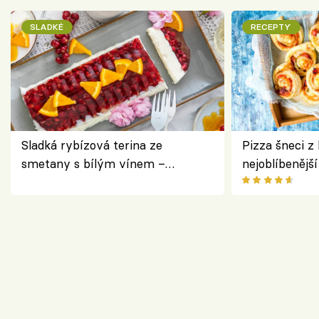
SLADKÉ
RECEPTY
Sladká rybízová terina ze
Pizza šneci z 
smetany s bílým vínem –
nejoblíbenějš
osvěžující dezert s ovocem